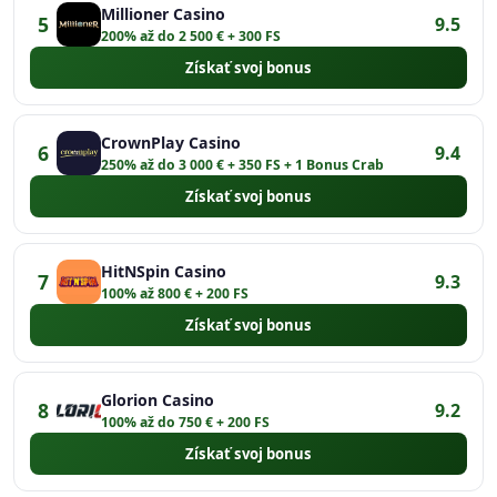
Millioner Casino
5
9.5
200% až do 2 500 € + 300 FS
Získať svoj bonus
CrownPlay Casino
6
9.4
250% až do 3 000 € + 350 FS + 1 Bonus Crab
Získať svoj bonus
HitNSpin Casino
7
9.3
100% až 800 € + 200 FS
Získať svoj bonus
Glorion Casino
8
9.2
100% až do 750 € + 200 FS
Získať svoj bonus