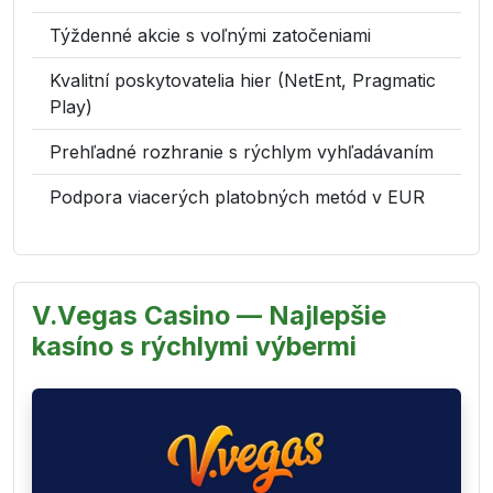
Týždenné akcie s voľnými zatočeniami
Kvalitní poskytovatelia hier (NetEnt, Pragmatic
Play)
Prehľadné rozhranie s rýchlym vyhľadávaním
Podpora viacerých platobných metód v EUR
V.Vegas Casino — Najlepšie
kasíno s rýchlymi výbermi