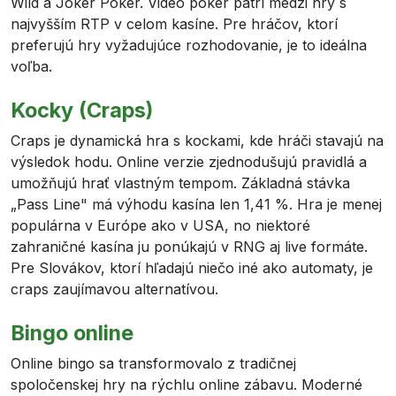
Wild a Joker Poker. Video poker patrí medzi hry s
najvyšším RTP v celom kasíne. Pre hráčov, ktorí
preferujú hry vyžadujúce rozhodovanie, je to ideálna
voľba.
Kocky (Craps)
Craps je dynamická hra s kockami, kde hráči stavajú na
výsledok hodu. Online verzie zjednodušujú pravidlá a
umožňujú hrať vlastným tempom. Základná stávka
„Pass Line" má výhodu kasína len 1,41 %. Hra je menej
populárna v Európe ako v USA, no niektoré
zahraničné kasína ju ponúkajú v RNG aj live formáte.
Pre Slovákov, ktorí hľadajú niečo iné ako automaty, je
craps zaujímavou alternatívou.
Bingo online
Online bingo sa transformovalo z tradičnej
spoločenskej hry na rýchlu online zábavu. Moderné