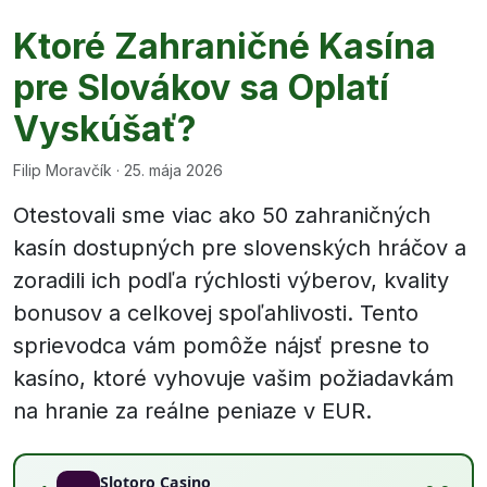
Ktoré Zahraničné Kasína
pre Slovákov sa Oplatí
Vyskúšať?
Filip Moravčík · 25. mája 2026
Otestovali sme viac ako 50 zahraničných
kasín dostupných pre slovenských hráčov a
zoradili ich podľa rýchlosti výberov, kvality
bonusov a celkovej spoľahlivosti. Tento
sprievodca vám pomôže nájsť presne to
kasíno, ktoré vyhovuje vašim požiadavkám
na hranie za reálne peniaze v EUR.
Slotoro Casino