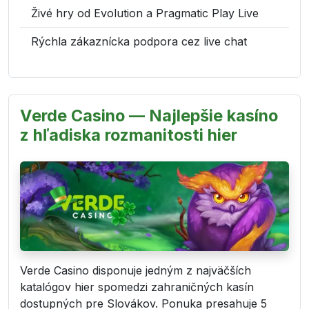
Živé hry od Evolution a Pragmatic Play Live
Rýchla zákaznícka podpora cez live chat
Verde Casino — Najlepšie kasíno
z hľadiska rozmanitosti hier
Verde Casino disponuje jedným z najväčších
katalógov hier spomedzi zahraničných kasín
dostupných pre Slovákov. Ponuka presahuje 5