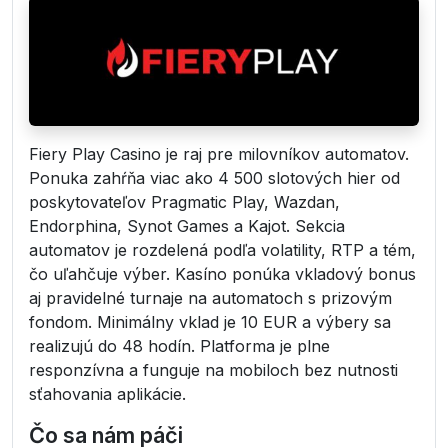
Fiery Play Casino je raj pre milovníkov automatov.
Ponuka zahŕňa viac ako 4 500 slotových hier od
poskytovateľov Pragmatic Play, Wazdan,
Endorphina, Synot Games a Kajot. Sekcia
automatov je rozdelená podľa volatility, RTP a tém,
čo uľahčuje výber. Kasíno ponúka vkladový bonus
aj pravidelné turnaje na automatoch s prizovým
fondom. Minimálny vklad je 10 EUR a výbery sa
realizujú do 48 hodín. Platforma je plne
responzívna a funguje na mobiloch bez nutnosti
sťahovania aplikácie.
Čo sa nám páči