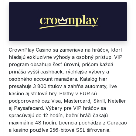
CrownPlay Casino sa zameriava na hráčov, ktorí
hľadajú exkluzívne výhody a osobný prístup. VIP
program obsahuje šesť úrovní, pričom každá
prináša vyšší cashback, rýchlejšie výbery a
osobného account manažéra. Katalóg hier
presahuje 3 800 titulov a zahŕňa automaty, live
kasíno aj stolové hry. Platby v EUR sú
podporované cez Visa, Mastercard, Skrill, Neteller
aj Paysafecard. Výbery pre VIP hráčov sa
spracúvajú do 12 hodín, bežní hráči čakajú
maximálne 48 hodín. Licencia pochádza z Curaçao
a kasíno používa 256-bitové SSL šifrovanie.