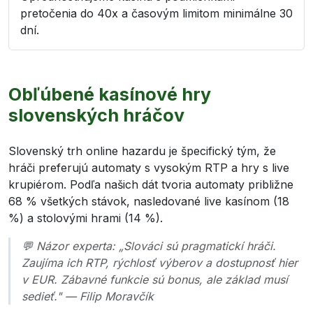
pretočenia do 40x a časovým limitom minimálne 30
dní.
Obľúbené kasínové hry
slovenských hráčov
Slovenský trh online hazardu je špecifický tým, že
hráči preferujú automaty s vysokým RTP a hry s live
krupiérom. Podľa našich dát tvoria automaty približne
68 % všetkých stávok, nasledované live kasínom (18
%) a stolovými hrami (14 %).
💬 Názor experta: „Slováci sú pragmatickí hráči.
Zaujíma ich RTP, rýchlosť výberov a dostupnosť hier
v EUR. Zábavné funkcie sú bonus, ale základ musí
sedieť." — Filip Moravčík