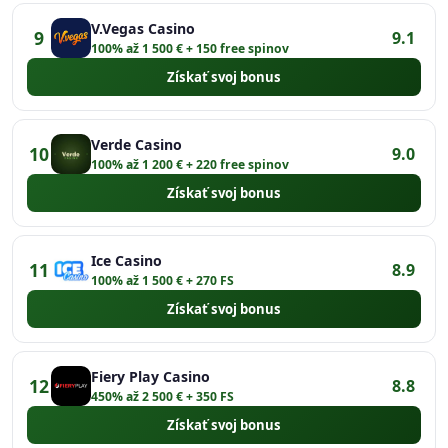
V.Vegas Casino
9
9.1
100% až 1 500 € + 150 free spinov
Získať svoj bonus
Verde Casino
10
9.0
100% až 1 200 € + 220 free spinov
Získať svoj bonus
Ice Casino
11
8.9
100% až 1 500 € + 270 FS
Získať svoj bonus
Fiery Play Casino
12
8.8
450% až 2 500 € + 350 FS
Získať svoj bonus