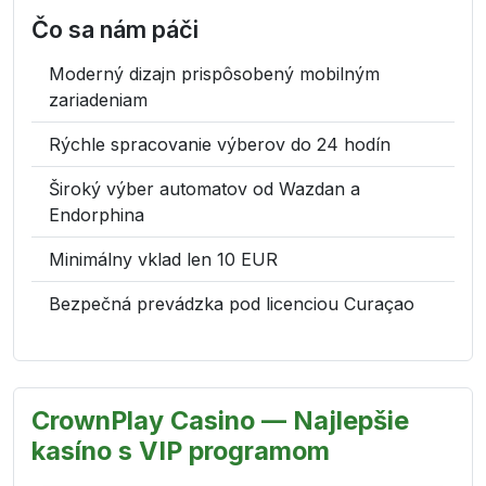
Čo sa nám páči
Moderný dizajn prispôsobený mobilným
zariadeniam
Rýchle spracovanie výberov do 24 hodín
Široký výber automatov od Wazdan a
Endorphina
Minimálny vklad len 10 EUR
Bezpečná prevádzka pod licenciou Curaçao
CrownPlay Casino — Najlepšie
kasíno s VIP programom