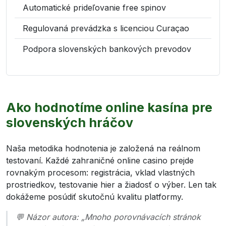
Automatické prideľovanie free spinov
Regulovaná prevádzka s licenciou Curaçao
Podpora slovenských bankových prevodov
Ako hodnotíme online kasína pre
slovenských hráčov
Naša metodika hodnotenia je založená na reálnom
testovaní. Každé zahraničné online casino prejde
rovnakým procesom: registrácia, vklad vlastných
prostriedkov, testovanie hier a žiadosť o výber. Len tak
dokážeme posúdiť skutočnú kvalitu platformy.
💬 Názor autora: „Mnoho porovnávacích stránok