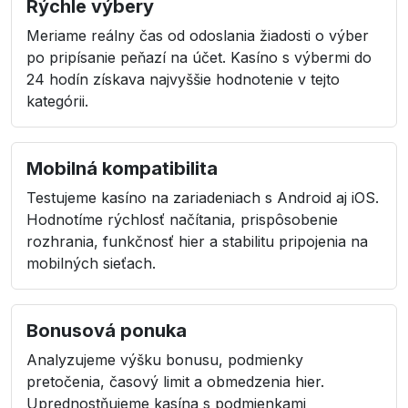
Rýchle výbery
Meriame reálny čas od odoslania žiadosti o výber
po pripísanie peňazí na účet. Kasíno s výbermi do
24 hodín získava najvyššie hodnotenie v tejto
kategórii.
Mobilná kompatibilita
Testujeme kasíno na zariadeniach s Android aj iOS.
Hodnotíme rýchlosť načítania, prispôsobenie
rozhrania, funkčnosť hier a stabilitu pripojenia na
mobilných sieťach.
Bonusová ponuka
Analyzujeme výšku bonusu, podmienky
pretočenia, časový limit a obmedzenia hier.
Uprednostňujeme kasína s podmienkami