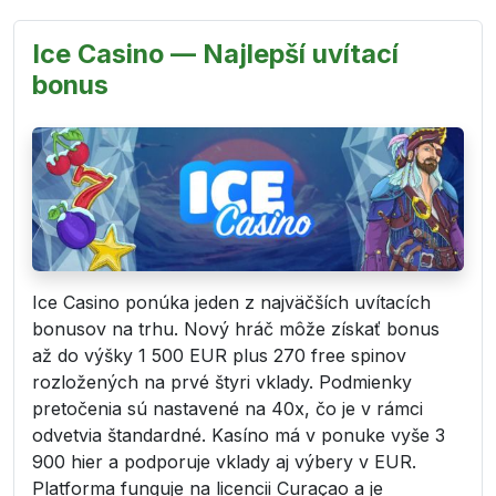
Ice Casino — Najlepší uvítací
bonus
Ice Casino ponúka jeden z najväčších uvítacích
bonusov na trhu. Nový hráč môže získať bonus
až do výšky 1 500 EUR plus 270 free spinov
rozložených na prvé štyri vklady. Podmienky
pretočenia sú nastavené na 40x, čo je v rámci
odvetvia štandardné. Kasíno má v ponuke vyše 3
900 hier a podporuje vklady aj výbery v EUR.
Platforma funguje na licencii Curaçao a je