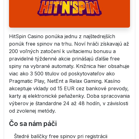
HitSpin Casino ponúka jednu z najštedrejších
ponúk free spinov na trhu. Noví hráči získavajú až
200 voľných zatočení k uvítaciemu bonusu a
pravidelné týždenné akcie prinášajú ďalšie free
spiny na vybrané automaty. Knižnica hier obsahuje
viac ako 3 500 titulov od poskytovateľov ako
Pragmatic Play, NetEnt a Relax Gaming. Kasíno
akceptuje vklady od 15 EUR cez bankové prevody,
karty aj elektronické peňaženky. Doba spracovania
výberov je štandardne 24 až 48 hodín, v závislosti
od zvolenej metódy.
Čo sa nám páči
Štedré balíčky free spinov pri registrácii