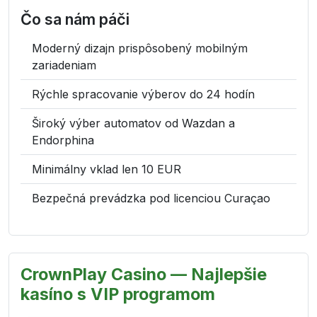
Čo sa nám páči
Moderný dizajn prispôsobený mobilným
zariadeniam
Rýchle spracovanie výberov do 24 hodín
Široký výber automatov od Wazdan a
Endorphina
Minimálny vklad len 10 EUR
Bezpečná prevádzka pod licenciou Curaçao
CrownPlay Casino — Najlepšie
kasíno s VIP programom