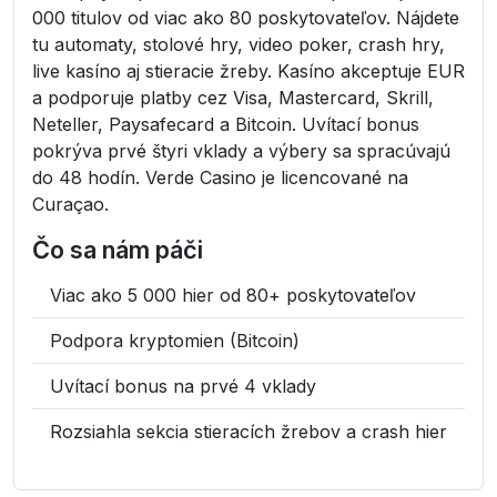
000 titulov od viac ako 80 poskytovateľov. Nájdete
tu automaty, stolové hry, video poker, crash hry,
live kasíno aj stieracie žreby. Kasíno akceptuje EUR
a podporuje platby cez Visa, Mastercard, Skrill,
Neteller, Paysafecard a Bitcoin. Uvítací bonus
pokrýva prvé štyri vklady a výbery sa spracúvajú
do 48 hodín. Verde Casino je licencované na
Curaçao.
Čo sa nám páči
Viac ako 5 000 hier od 80+ poskytovateľov
Podpora kryptomien (Bitcoin)
Uvítací bonus na prvé 4 vklady
Rozsiahla sekcia stieracích žrebov a crash hier