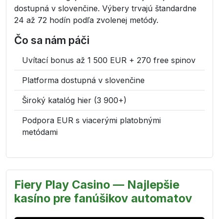
dostupná v slovenčine. Výbery trvajú štandardne
24 až 72 hodín podľa zvolenej metódy.
Čo sa nám páči
Uvítací bonus až 1 500 EUR + 270 free spinov
Platforma dostupná v slovenčine
Široký katalóg hier (3 900+)
Podpora EUR s viacerými platobnými
metódami
Fiery Play Casino — Najlepšie
kasíno pre fanúšikov automatov