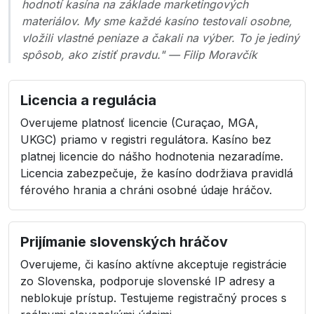
hodnotí kasína na základe marketingových
materiálov. My sme každé kasíno testovali osobne,
vložili vlastné peniaze a čakali na výber. To je jediný
spôsob, ako zistiť pravdu." — Filip Moravčík
Licencia a regulácia
Overujeme platnosť licencie (Curaçao, MGA,
UKGC) priamo v registri regulátora. Kasíno bez
platnej licencie do nášho hodnotenia nezaradíme.
Licencia zabezpečuje, že kasíno dodržiava pravidlá
férového hrania a chráni osobné údaje hráčov.
Prijímanie slovenských hráčov
Overujeme, či kasíno aktívne akceptuje registrácie
zo Slovenska, podporuje slovenské IP adresy a
neblokuje prístup. Testujeme registračný proces s