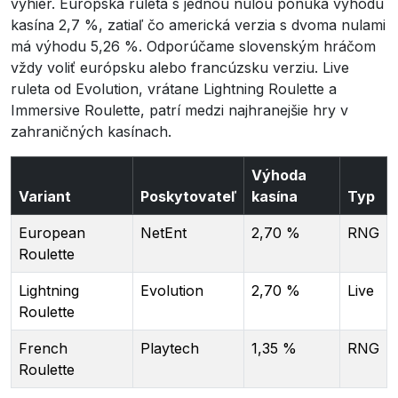
výhier. Európska ruleta s jednou nulou ponúka výhodu
kasína 2,7 %, zatiaľ čo americká verzia s dvoma nulami
má výhodu 5,26 %. Odporúčame slovenským hráčom
vždy voliť európsku alebo francúzsku verziu. Live
ruleta od Evolution, vrátane Lightning Roulette a
Immersive Roulette, patrí medzi najhranejšie hry v
zahraničných kasínach.
Výhoda
Variant
Poskytovateľ
kasína
Typ
European
NetEnt
2,70 %
RNG
Roulette
Lightning
Evolution
2,70 %
Live
Roulette
French
Playtech
1,35 %
RNG
Roulette