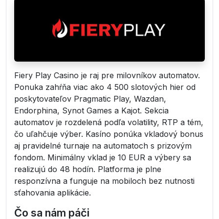
Fiery Play Casino je raj pre milovníkov automatov.
Ponuka zahŕňa viac ako 4 500 slotových hier od
poskytovateľov Pragmatic Play, Wazdan,
Endorphina, Synot Games a Kajot. Sekcia
automatov je rozdelená podľa volatility, RTP a tém,
čo uľahčuje výber. Kasíno ponúka vkladový bonus
aj pravidelné turnaje na automatoch s prizovým
fondom. Minimálny vklad je 10 EUR a výbery sa
realizujú do 48 hodín. Platforma je plne
responzívna a funguje na mobiloch bez nutnosti
sťahovania aplikácie.
Čo sa nám páči