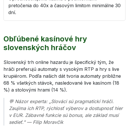
pretočenia do 40x a časovým limitom minimálne 30
dní.
Obľúbené kasínové hry
slovenských hráčov
Slovenský trh online hazardu je špecifický tým, že
hráči preferujú automaty s vysokým RTP a hry s live
krupiérom. Podľa našich dát tvoria automaty približne
68 % všetkých stávok, nasledované live kasínom (18
%) a stolovými hrami (14 %).
💬 Názor experta: „Slováci sú pragmatickí hráči.
Zaujíma ich RTP, rýchlosť výberov a dostupnosť hier
v EUR. Zábavné funkcie sú bonus, ale základ musí
sedieť." — Filip Moravčík