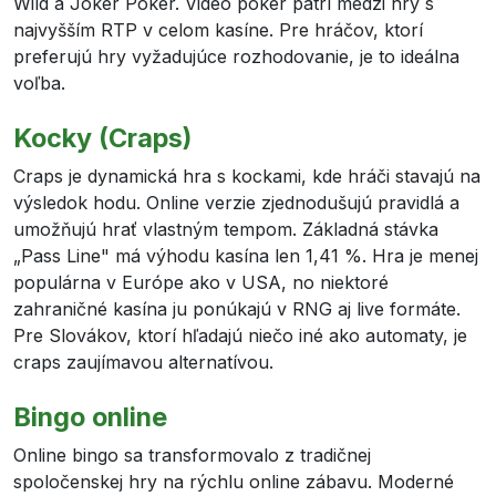
Wild a Joker Poker. Video poker patrí medzi hry s
najvyšším RTP v celom kasíne. Pre hráčov, ktorí
preferujú hry vyžadujúce rozhodovanie, je to ideálna
voľba.
Kocky (Craps)
Craps je dynamická hra s kockami, kde hráči stavajú na
výsledok hodu. Online verzie zjednodušujú pravidlá a
umožňujú hrať vlastným tempom. Základná stávka
„Pass Line" má výhodu kasína len 1,41 %. Hra je menej
populárna v Európe ako v USA, no niektoré
zahraničné kasína ju ponúkajú v RNG aj live formáte.
Pre Slovákov, ktorí hľadajú niečo iné ako automaty, je
craps zaujímavou alternatívou.
Bingo online
Online bingo sa transformovalo z tradičnej
spoločenskej hry na rýchlu online zábavu. Moderné