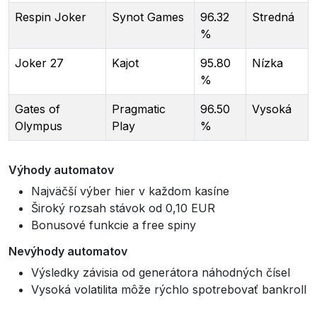
Respin Joker
Synot Games
96.32
Stredná
%
Joker 27
Kajot
95.80
Nízka
%
Gates of
Pragmatic
96.50
Vysoká
Olympus
Play
%
Výhody automatov
Najväčší výber hier v každom kasíne
Široký rozsah stávok od 0,10 EUR
Bonusové funkcie a free spiny
Nevýhody automatov
Výsledky závisia od generátora náhodných čísel
Vysoká volatilita môže rýchlo spotrebovať bankroll