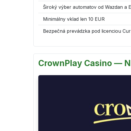
Široký výber automatov od Wazdan a 
Minimálny vklad len 10 EUR
Bezpečná prevádzka pod licenciou Cu
CrownPlay Casino — Na