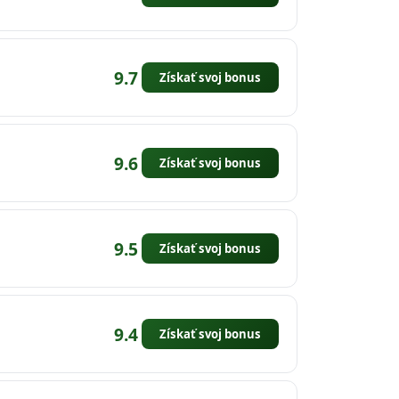
9.7
Získať svoj bonus
9.6
Získať svoj bonus
9.5
Získať svoj bonus
9.4
Získať svoj bonus