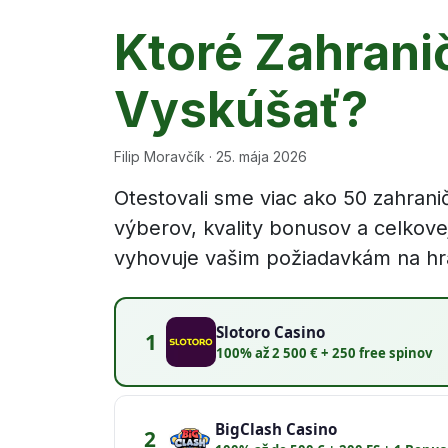
Ktoré Zahrani
Vyskúšať?
Filip Moravčík · 25. mája 2026
Otestovali sme viac ako 50 zahrani
výberov, kvality bonusov a celkove
vyhovuje vašim požiadavkám na hra
Slotoro Casino
1
100% až 2 500 € + 250 free spinov
BigClash Casino
2