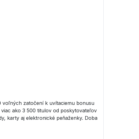
00 voľných zatočení k uvítaciemu bonusu
 viac ako 3 500 titulov od poskytovateľov
y, karty aj elektronické peňaženky. Doba