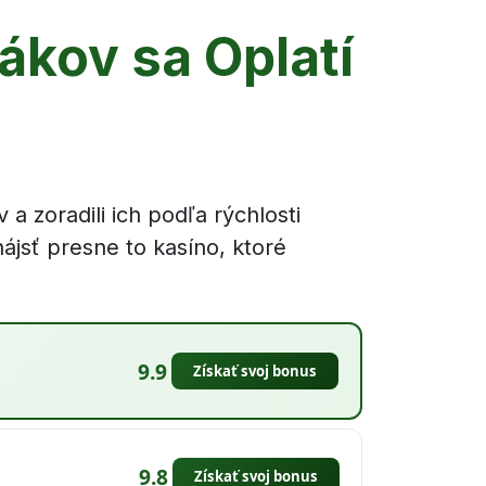
ákov sa Oplatí
 zoradili ich podľa rýchlosti
ájsť presne to kasíno, ktoré
9.9
Získať svoj bonus
9.8
Získať svoj bonus