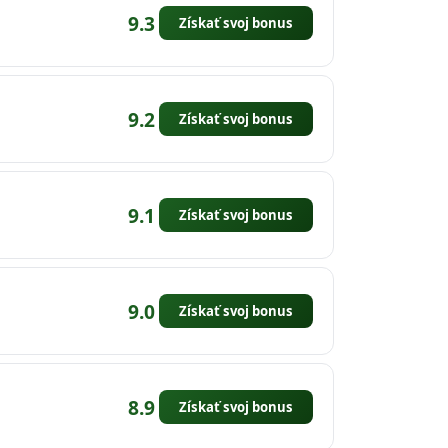
9.3
Získať svoj bonus
9.2
Získať svoj bonus
9.1
Získať svoj bonus
9.0
Získať svoj bonus
8.9
Získať svoj bonus