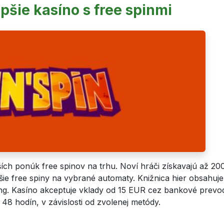
pšie kasíno s free spinmi
ších ponúk free spinov na trhu. Noví hráči získavajú až 2
šie free spiny na vybrané automaty. Knižnica hier obsahuje
ng. Kasíno akceptuje vklady od 15 EUR cez bankové prevod
48 hodín, v závislosti od zvolenej metódy.