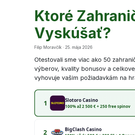
Ktoré Zahrani
Vyskúšať?
Filip Moravčík · 25. mája 2026
Otestovali sme viac ako 50 zahrani
výberov, kvality bonusov a celkove
vyhovuje vašim požiadavkám na hra
Slotoro Casino
1
100% až 2 500 € + 250 free spinov
BigClash Casino
2