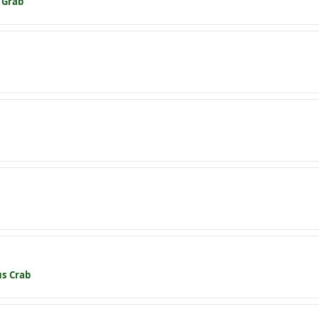
 Grab
us Crab