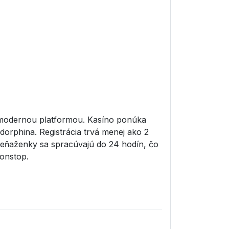
u modernou platformou. Kasíno ponúka
orphina. Registrácia trvá menej ako 2
 peňaženky sa spracúvajú do 24 hodín, čo
nonstop.