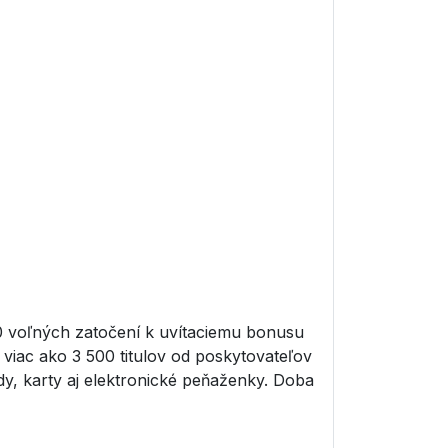
00 voľných zatočení k uvítaciemu bonusu
 viac ako 3 500 titulov od poskytovateľov
y, karty aj elektronické peňaženky. Doba