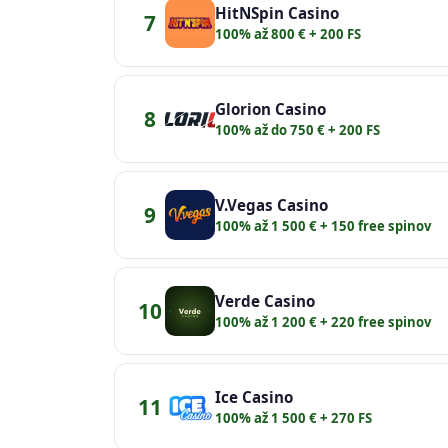
HitNSpin Casino
7
100% až 800 € + 200 FS
Glorion Casino
8
100% až do 750 € + 200 FS
V.Vegas Casino
9
100% až 1 500 € + 150 free spinov
Verde Casino
10
100% až 1 200 € + 220 free spinov
Ice Casino
11
100% až 1 500 € + 270 FS