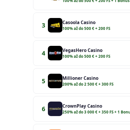
100% až do 500 € + 200 FS + 1 Bonus
Casoola Casino
3
100% až do 500 € + 200 FS
VegasHero Casino
4
100% až do 500 € + 200 FS
Millioner Casino
5
200% až do 2 500 € + 300 FS
CrownPlay Casino
6
250% až do 3 000 € + 350 FS + 1 Bon