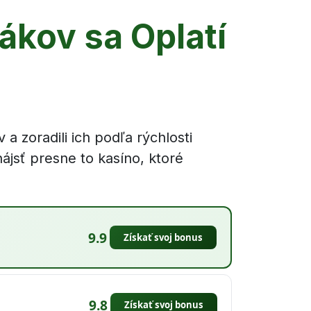
ákov sa Oplatí
 zoradili ich podľa rýchlosti
ájsť presne to kasíno, ktoré
9.9
Získať svoj bonus
9.8
Získať svoj bonus