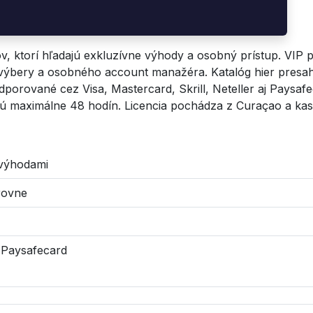
, ktorí hľadajú exkluzívne výhody a osobný prístup. VIP 
 výbery a osobného account manažéra. Katalóg hier presahu
odporované cez Visa, Mastercard, Skrill, Neteller aj Paysa
jú maximálne 48 hodín. Licencia pochádza z Curaçao a kas
 výhodami
rovne
 Paysafecard