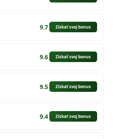
9.7
Získať svoj bonus
9.6
Získať svoj bonus
9.5
Získať svoj bonus
9.4
Získať svoj bonus