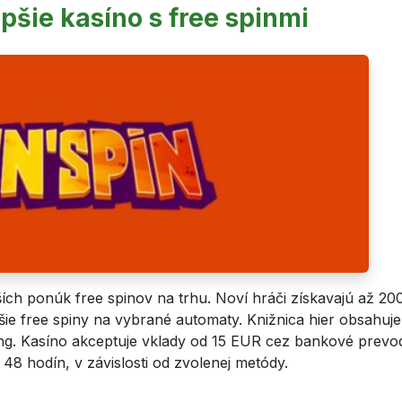
pšie kasíno s free spinmi
ších ponúk free spinov na trhu. Noví hráči získavajú až 2
šie free spiny na vybrané automaty. Knižnica hier obsahuje
ng. Kasíno akceptuje vklady od 15 EUR cez bankové prevod
48 hodín, v závislosti od zvolenej metódy.