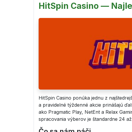
HitSpin Casino — Najle
HitSpin Casino ponúka jednu z najštedrej
a pravidelné týždenné akcie prinášajú ďal
ako Pragmatic Play, NetEnt a Relax Gami
spracovania výberov je štandardne 24 až 
Čo sa nám páči