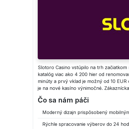
Slotoro Casino vstúpilo na trh začiatko
katalóg viac ako 4 200 hier od renomova
minúty a prvý vklad je možný od 10 EUR c
je na nové kasíno výnimočné. Zákaznícka 
Čo sa nám páči
Moderný dizajn prispôsobený mobilným
Rýchle spracovanie výberov do 24 hod