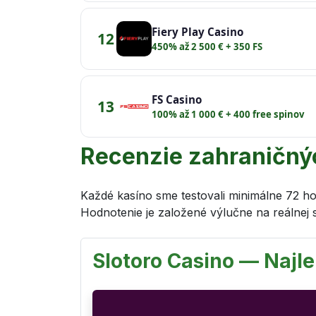
Fiery Play Casino
12
450% až 2 500 € + 350 FS
FS Casino
13
100% až 1 000 € + 400 free spinov
Recenzie zahraničný
Každé kasíno sme testovali minimálne 72 hodín
Hodnotenie je založené výlučne na reálnej 
Slotoro Casino — Najle