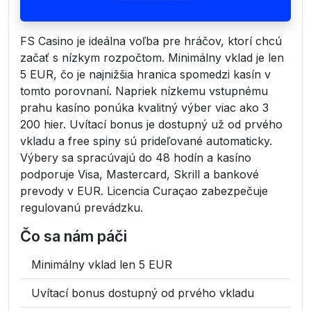
FS Casino je ideálna voľba pre hráčov, ktorí chcú
začať s nízkym rozpočtom. Minimálny vklad je len
5 EUR, čo je najnižšia hranica spomedzi kasín v
tomto porovnaní. Napriek nízkemu vstupnému
prahu kasíno ponúka kvalitný výber viac ako 3
200 hier. Uvítací bonus je dostupný už od prvého
vkladu a free spiny sú prideľované automaticky.
Výbery sa spracúvajú do 48 hodín a kasíno
podporuje Visa, Mastercard, Skrill a bankové
prevody v EUR. Licencia Curaçao zabezpečuje
regulovanú prevádzku.
Čo sa nám páči
Minimálny vklad len 5 EUR
Uvítací bonus dostupný od prvého vkladu