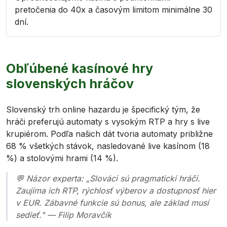
pretočenia do 40x a časovým limitom minimálne 30
dní.
Obľúbené kasínové hry
slovenských hráčov
Slovenský trh online hazardu je špecifický tým, že
hráči preferujú automaty s vysokým RTP a hry s live
krupiérom. Podľa našich dát tvoria automaty približne
68 % všetkých stávok, nasledované live kasínom (18
%) a stolovými hrami (14 %).
💬 Názor experta: „Slováci sú pragmatickí hráči.
Zaujíma ich RTP, rýchlosť výberov a dostupnosť hier
v EUR. Zábavné funkcie sú bonus, ale základ musí
sedieť." — Filip Moravčík