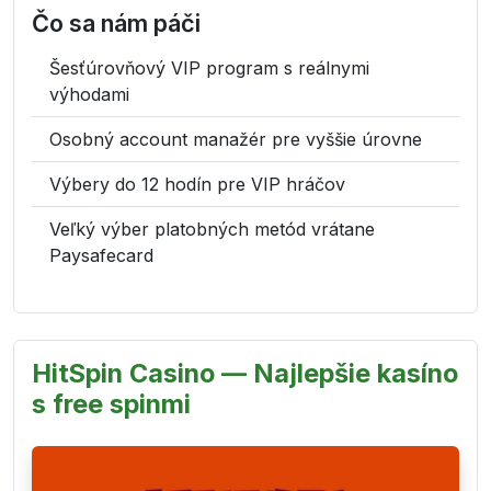
Čo sa nám páči
Šesťúrovňový VIP program s reálnymi
výhodami
Osobný account manažér pre vyššie úrovne
Výbery do 12 hodín pre VIP hráčov
Veľký výber platobných metód vrátane
Paysafecard
HitSpin Casino — Najlepšie kasíno
s free spinmi