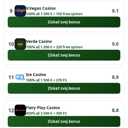
V.Vegas Casino
9
9.1
100% až 1 500 € + 150 free spinov
Získať svoj bonus
Verde Casino
10
9.0
100% až 1 200 € + 220 free spinov
Získať svoj bonus
Ice Casino
11
8.9
100% až 1 500 € + 270 FS
Získať svoj bonus
Fiery Play Casino
12
8.8
450% až 2 500 € + 350 FS
Získať svoj bonus