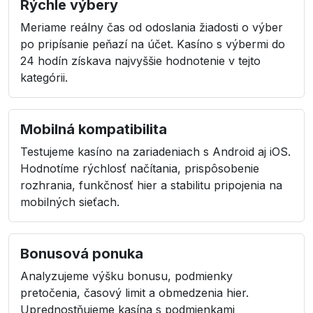
Rýchle výbery
Meriame reálny čas od odoslania žiadosti o výber
po pripísanie peňazí na účet. Kasíno s výbermi do
24 hodín získava najvyššie hodnotenie v tejto
kategórii.
Mobilná kompatibilita
Testujeme kasíno na zariadeniach s Android aj iOS.
Hodnotíme rýchlosť načítania, prispôsobenie
rozhrania, funkčnosť hier a stabilitu pripojenia na
mobilných sieťach.
Bonusová ponuka
Analyzujeme výšku bonusu, podmienky
pretočenia, časový limit a obmedzenia hier.
Uprednostňujeme kasína s podmienkami