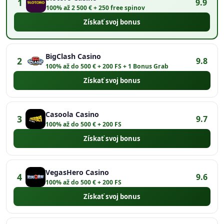
1
9.9
100% až 2 500 € + 250 free spinov
Získať svoj bonus
BigClash Casino
2
9.8
100% až do 500 € + 200 FS + 1 Bonus Grab
Získať svoj bonus
Casoola Casino
3
9.7
100% až do 500 € + 200 FS
Získať svoj bonus
VegasHero Casino
4
9.6
100% až do 500 € + 200 FS
Získať svoj bonus