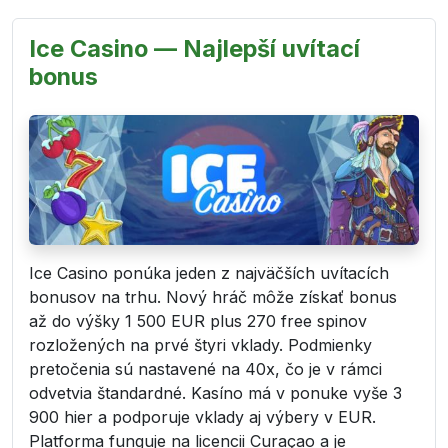
Ice Casino — Najlepší uvítací
bonus
Ice Casino ponúka jeden z najväčších uvítacích
bonusov na trhu. Nový hráč môže získať bonus
až do výšky 1 500 EUR plus 270 free spinov
rozložených na prvé štyri vklady. Podmienky
pretočenia sú nastavené na 40x, čo je v rámci
odvetvia štandardné. Kasíno má v ponuke vyše 3
900 hier a podporuje vklady aj výbery v EUR.
Platforma funguje na licencii Curaçao a je