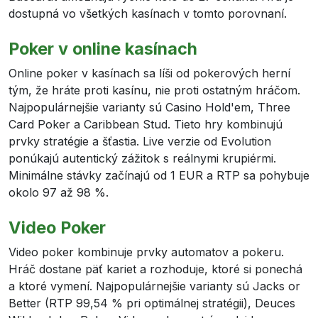
dostupná vo všetkých kasínach v tomto porovnaní.
Poker v online kasínach
Online poker v kasínach sa líši od pokerových herní
tým, že hráte proti kasínu, nie proti ostatným hráčom.
Najpopulárnejšie varianty sú Casino Hold'em, Three
Card Poker a Caribbean Stud. Tieto hry kombinujú
prvky stratégie a šťastia. Live verzie od Evolution
ponúkajú autentický zážitok s reálnymi krupiérmi.
Minimálne stávky začínajú od 1 EUR a RTP sa pohybuje
okolo 97 až 98 %.
Video Poker
Video poker kombinuje prvky automatov a pokeru.
Hráč dostane päť kariet a rozhoduje, ktoré si ponechá
a ktoré vymení. Najpopulárnejšie varianty sú Jacks or
Better (RTP 99,54 % pri optimálnej stratégii), Deuces