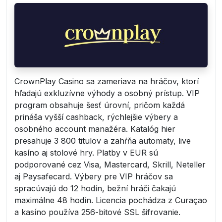
CrownPlay Casino sa zameriava na hráčov, ktorí
hľadajú exkluzívne výhody a osobný prístup. VIP
program obsahuje šesť úrovní, pričom každá
prináša vyšší cashback, rýchlejšie výbery a
osobného account manažéra. Katalóg hier
presahuje 3 800 titulov a zahŕňa automaty, live
kasíno aj stolové hry. Platby v EUR sú
podporované cez Visa, Mastercard, Skrill, Neteller
aj Paysafecard. Výbery pre VIP hráčov sa
spracúvajú do 12 hodín, bežní hráči čakajú
maximálne 48 hodín. Licencia pochádza z Curaçao
a kasíno používa 256-bitové SSL šifrovanie.