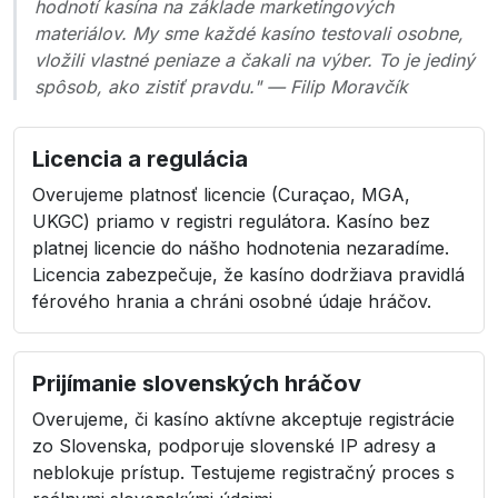
hodnotí kasína na základe marketingových
materiálov. My sme každé kasíno testovali osobne,
vložili vlastné peniaze a čakali na výber. To je jediný
spôsob, ako zistiť pravdu." — Filip Moravčík
Licencia a regulácia
Overujeme platnosť licencie (Curaçao, MGA,
UKGC) priamo v registri regulátora. Kasíno bez
platnej licencie do nášho hodnotenia nezaradíme.
Licencia zabezpečuje, že kasíno dodržiava pravidlá
férového hrania a chráni osobné údaje hráčov.
Prijímanie slovenských hráčov
Overujeme, či kasíno aktívne akceptuje registrácie
zo Slovenska, podporuje slovenské IP adresy a
neblokuje prístup. Testujeme registračný proces s