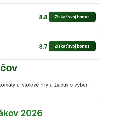
8.8
Získať svoj bonus
8.7
Získať svoj bonus
áčov
tomaty aj stolové hry a žiadali o výber.
vákov 2026