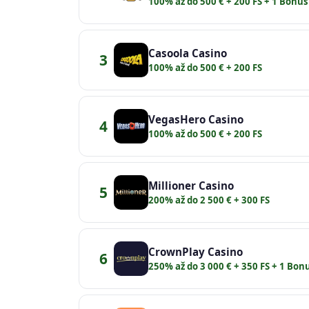
100% až do 500 € + 200 FS + 1 Bonus
Casoola Casino
3
100% až do 500 € + 200 FS
VegasHero Casino
4
100% až do 500 € + 200 FS
Millioner Casino
5
200% až do 2 500 € + 300 FS
CrownPlay Casino
6
250% až do 3 000 € + 350 FS + 1 Bon