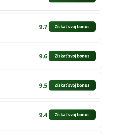
9.7
Získať svoj bonus
9.6
Získať svoj bonus
9.5
Získať svoj bonus
9.4
Získať svoj bonus