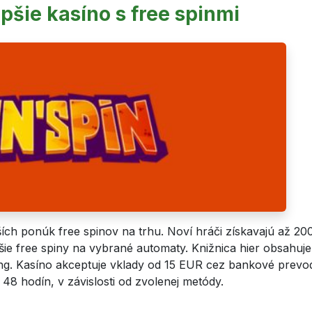
pšie kasíno s free spinmi
ších ponúk free spinov na trhu. Noví hráči získavajú až 2
šie free spiny na vybrané automaty. Knižnica hier obsahuje
ng. Kasíno akceptuje vklady od 15 EUR cez bankové prevod
48 hodín, v závislosti od zvolenej metódy.