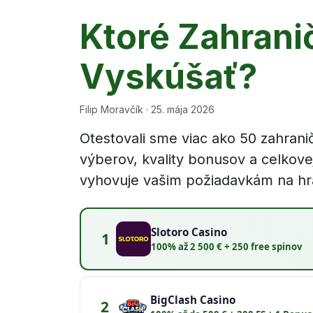
Ktoré Zahrani
Vyskúšať?
Filip Moravčík · 25. mája 2026
Otestovali sme viac ako 50 zahrani
výberov, kvality bonusov a celkove
vyhovuje vašim požiadavkám na hra
Slotoro Casino
1
100% až 2 500 € + 250 free spinov
BigClash Casino
2