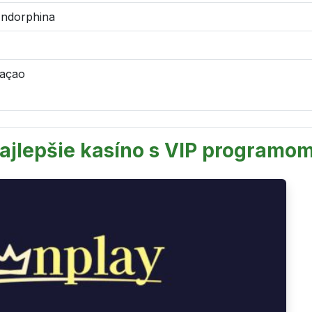
Endorphina
raçao
jlepšie kasíno s VIP programo