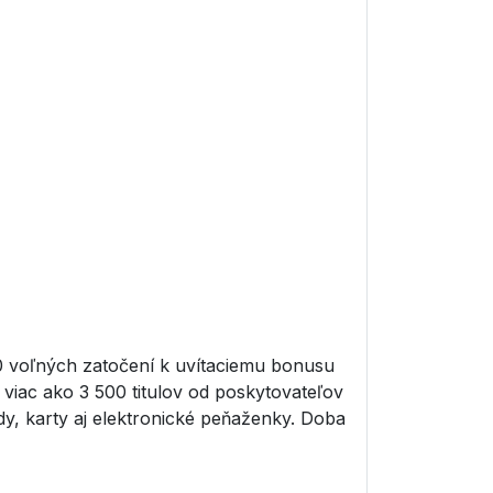
00 voľných zatočení k uvítaciemu bonusu
 viac ako 3 500 titulov od poskytovateľov
y, karty aj elektronické peňaženky. Doba