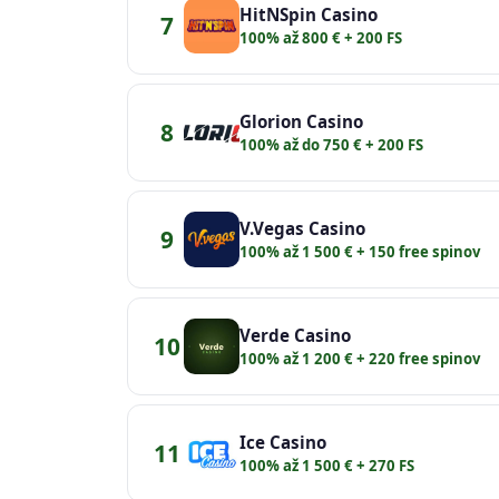
HitNSpin Casino
7
100% až 800 € + 200 FS
Glorion Casino
8
100% až do 750 € + 200 FS
V.Vegas Casino
9
100% až 1 500 € + 150 free spinov
Verde Casino
10
100% až 1 200 € + 220 free spinov
Ice Casino
11
100% až 1 500 € + 270 FS