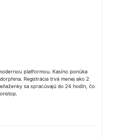
u modernou platformou. Kasíno ponúka
orphina. Registrácia trvá menej ako 2
 peňaženky sa spracúvajú do 24 hodín, čo
nonstop.