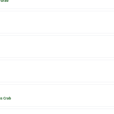
 Grab
us Crab