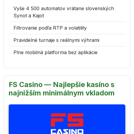
Vyše 4 500 automatov vrátane slovenských
Synot a Kajot
Filtrovanie podľa RTP a volatility
Pravidelné turnaje s reálnymi výhrami
Plne mobilná platforma bez aplikácie
FS Casino — Najlepšie kasíno s
najnižším minimálnym vkladom