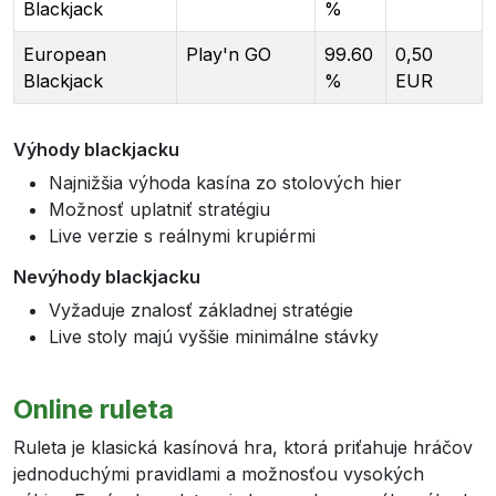
Blackjack
%
European
Play'n GO
99.60
0,50
Blackjack
%
EUR
Výhody blackjacku
Najnižšia výhoda kasína zo stolových hier
Možnosť uplatniť stratégiu
Live verzie s reálnymi krupiérmi
Nevýhody blackjacku
Vyžaduje znalosť základnej stratégie
Live stoly majú vyššie minimálne stávky
Online ruleta
Ruleta je klasická kasínová hra, ktorá priťahuje hráčov
jednoduchými pravidlami a možnosťou vysokých