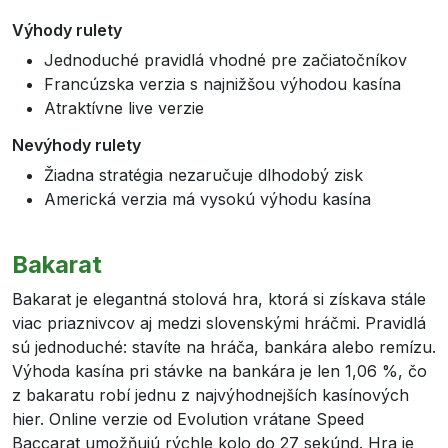
Výhody rulety
Jednoduché pravidlá vhodné pre začiatočníkov
Francúzska verzia s najnižšou výhodou kasína
Atraktívne live verzie
Nevýhody rulety
Žiadna stratégia nezaručuje dlhodobý zisk
Americká verzia má vysokú výhodu kasína
Bakarat
Bakarat je elegantná stolová hra, ktorá si získava stále
viac priaznivcov aj medzi slovenskými hráčmi. Pravidlá
sú jednoduché: stavíte na hráča, bankára alebo remízu.
Výhoda kasína pri stávke na bankára je len 1,06 %, čo
z bakaratu robí jednu z najvýhodnejších kasínových
hier. Online verzie od Evolution vrátane Speed
Baccarat umožňujú rýchle kolo do 27 sekúnd. Hra je