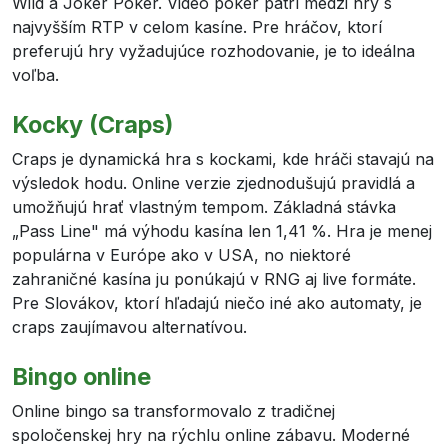
Wild a Joker Poker. Video poker patrí medzi hry s
najvyšším RTP v celom kasíne. Pre hráčov, ktorí
preferujú hry vyžadujúce rozhodovanie, je to ideálna
voľba.
Kocky (Craps)
Craps je dynamická hra s kockami, kde hráči stavajú na
výsledok hodu. Online verzie zjednodušujú pravidlá a
umožňujú hrať vlastným tempom. Základná stávka
„Pass Line" má výhodu kasína len 1,41 %. Hra je menej
populárna v Európe ako v USA, no niektoré
zahraničné kasína ju ponúkajú v RNG aj live formáte.
Pre Slovákov, ktorí hľadajú niečo iné ako automaty, je
craps zaujímavou alternatívou.
Bingo online
Online bingo sa transformovalo z tradičnej
spoločenskej hry na rýchlu online zábavu. Moderné