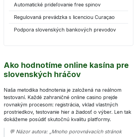
Automatické prideľovanie free spinov
Regulovaná prevádzka s licenciou Curaçao
Podpora slovenských bankových prevodov
Ako hodnotíme online kasína pre
slovenských hráčov
Naša metodika hodnotenia je založená na reálnom
testovaní. Každé zahraničné online casino prejde
rovnakým procesom: registrácia, vklad vlastných
prostriedkov, testovanie hier a žiadosť o výber. Len tak
dokážeme posúdiť skutočnú kvalitu platformy.
💬 Názor autora: „Mnoho porovnávacích stránok