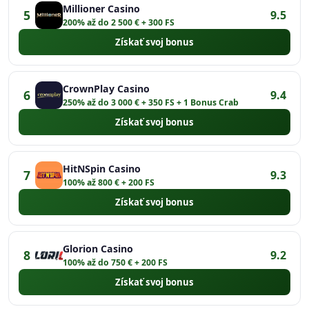
Millioner Casino
5
9.5
200% až do 2 500 € + 300 FS
Získať svoj bonus
CrownPlay Casino
6
9.4
250% až do 3 000 € + 350 FS + 1 Bonus Crab
Získať svoj bonus
HitNSpin Casino
7
9.3
100% až 800 € + 200 FS
Získať svoj bonus
Glorion Casino
8
9.2
100% až do 750 € + 200 FS
Získať svoj bonus