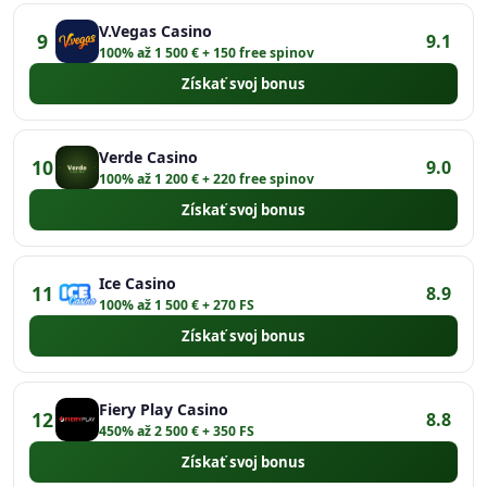
V.Vegas Casino
9
9.1
100% až 1 500 € + 150 free spinov
Získať svoj bonus
Verde Casino
10
9.0
100% až 1 200 € + 220 free spinov
Získať svoj bonus
Ice Casino
11
8.9
100% až 1 500 € + 270 FS
Získať svoj bonus
Fiery Play Casino
12
8.8
450% až 2 500 € + 350 FS
Získať svoj bonus