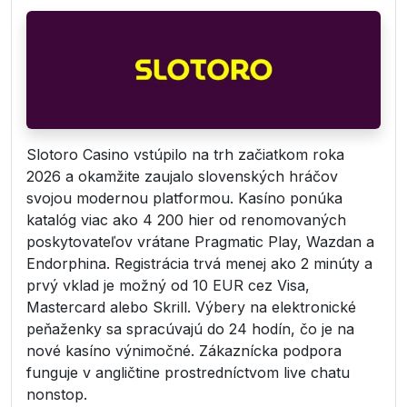
Slotoro Casino vstúpilo na trh začiatkom roka
2026 a okamžite zaujalo slovenských hráčov
svojou modernou platformou. Kasíno ponúka
katalóg viac ako 4 200 hier od renomovaných
poskytovateľov vrátane Pragmatic Play, Wazdan a
Endorphina. Registrácia trvá menej ako 2 minúty a
prvý vklad je možný od 10 EUR cez Visa,
Mastercard alebo Skrill. Výbery na elektronické
peňaženky sa spracúvajú do 24 hodín, čo je na
nové kasíno výnimočné. Zákaznícka podpora
funguje v angličtine prostredníctvom live chatu
nonstop.