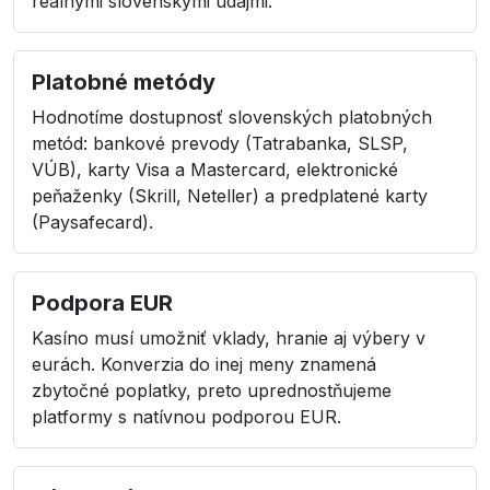
reálnymi slovenskými údajmi.
Platobné metódy
Hodnotíme dostupnosť slovenských platobných
metód: bankové prevody (Tatrabanka, SLSP,
VÚB), karty Visa a Mastercard, elektronické
peňaženky (Skrill, Neteller) a predplatené karty
(Paysafecard).
Podpora EUR
Kasíno musí umožniť vklady, hranie aj výbery v
eurách. Konverzia do inej meny znamená
zbytočné poplatky, preto uprednostňujeme
platformy s natívnou podporou EUR.