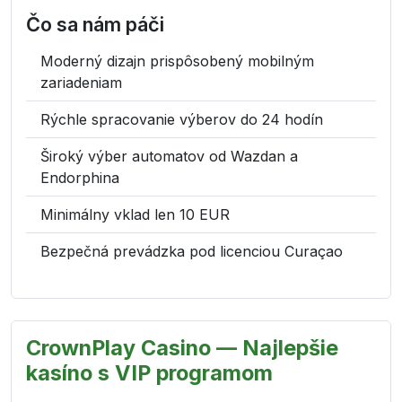
Čo sa nám páči
Moderný dizajn prispôsobený mobilným
zariadeniam
Rýchle spracovanie výberov do 24 hodín
Široký výber automatov od Wazdan a
Endorphina
Minimálny vklad len 10 EUR
Bezpečná prevádzka pod licenciou Curaçao
CrownPlay Casino — Najlepšie
kasíno s VIP programom