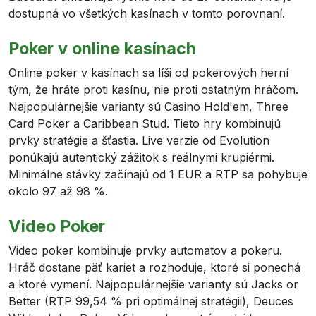
dostupná vo všetkých kasínach v tomto porovnaní.
Poker v online kasínach
Online poker v kasínach sa líši od pokerových herní
tým, že hráte proti kasínu, nie proti ostatným hráčom.
Najpopulárnejšie varianty sú Casino Hold'em, Three
Card Poker a Caribbean Stud. Tieto hry kombinujú
prvky stratégie a šťastia. Live verzie od Evolution
ponúkajú autentický zážitok s reálnymi krupiérmi.
Minimálne stávky začínajú od 1 EUR a RTP sa pohybuje
okolo 97 až 98 %.
Video Poker
Video poker kombinuje prvky automatov a pokeru.
Hráč dostane päť kariet a rozhoduje, ktoré si ponechá
a ktoré vymení. Najpopulárnejšie varianty sú Jacks or
Better (RTP 99,54 % pri optimálnej stratégii), Deuces