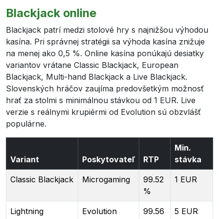
Blackjack online
Blackjack patrí medzi stolové hry s najnižšou výhodou
kasína. Pri správnej stratégii sa výhoda kasína znižuje
na menej ako 0,5 %. Online kasína ponúkajú desiatky
variantov vrátane Classic Blackjack, European
Blackjack, Multi-hand Blackjack a Live Blackjack.
Slovenských hráčov zaujíma predovšetkým možnosť
hrať za stolmi s minimálnou stávkou od 1 EUR. Live
verzie s reálnymi krupiérmi od Evolution sú obzvlášť
populárne.
Min.
Variant
Poskytovateľ
RTP
stávka
Classic Blackjack
Microgaming
99.52
1 EUR
%
Lightning
Evolution
99.56
5 EUR