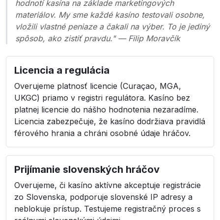
hodnotí kasína na základe marketingových
materiálov. My sme každé kasíno testovali osobne,
vložili vlastné peniaze a čakali na výber. To je jediný
spôsob, ako zistiť pravdu." — Filip Moravčík
Licencia a regulácia
Overujeme platnosť licencie (Curaçao, MGA,
UKGC) priamo v registri regulátora. Kasíno bez
platnej licencie do nášho hodnotenia nezaradíme.
Licencia zabezpečuje, že kasíno dodržiava pravidlá
férového hrania a chráni osobné údaje hráčov.
Prijímanie slovenských hráčov
Overujeme, či kasíno aktívne akceptuje registrácie
zo Slovenska, podporuje slovenské IP adresy a
neblokuje prístup. Testujeme registračný proces s