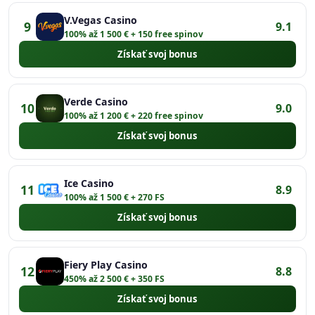
V.Vegas Casino
9
9.1
100% až 1 500 € + 150 free spinov
Získať svoj bonus
Verde Casino
10
9.0
100% až 1 200 € + 220 free spinov
Získať svoj bonus
Ice Casino
11
8.9
100% až 1 500 € + 270 FS
Získať svoj bonus
Fiery Play Casino
12
8.8
450% až 2 500 € + 350 FS
Získať svoj bonus