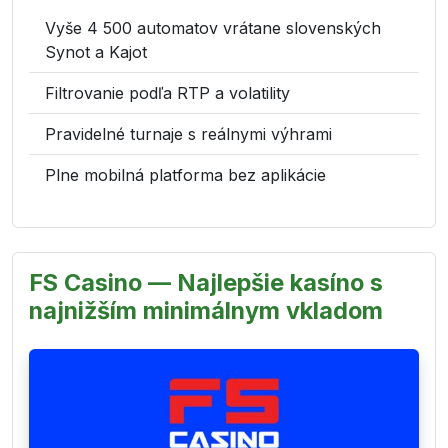
Vyše 4 500 automatov vrátane slovenských
Synot a Kajot
Filtrovanie podľa RTP a volatility
Pravidelné turnaje s reálnymi výhrami
Plne mobilná platforma bez aplikácie
FS Casino — Najlepšie kasíno s
najnižším minimálnym vkladom