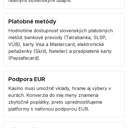
reálnymi slovenskými údajmi.
Platobné metódy
Hodnotíme dostupnosť slovenských platobných
metód: bankové prevody (Tatrabanka, SLSP,
VÚB), karty Visa a Mastercard, elektronické
peňaženky (Skrill, Neteller) a predplatené karty
(Paysafecard).
Podpora EUR
Kasíno musí umožniť vklady, hranie aj výbery v
eurách. Konverzia do inej meny znamená
zbytočné poplatky, preto uprednostňujeme
platformy s natívnou podporou EUR.