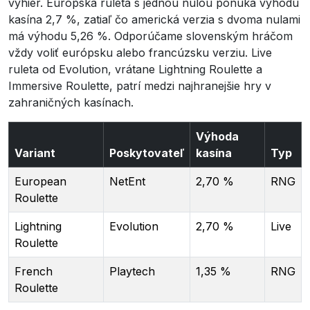
výhier. Európska ruleta s jednou nulou ponúka výhodu
kasína 2,7 %, zatiaľ čo americká verzia s dvoma nulami
má výhodu 5,26 %. Odporúčame slovenským hráčom
vždy voliť európsku alebo francúzsku verziu. Live
ruleta od Evolution, vrátane Lightning Roulette a
Immersive Roulette, patrí medzi najhranejšie hry v
zahraničných kasínach.
Výhoda
Variant
Poskytovateľ
kasína
Typ
European
NetEnt
2,70 %
RNG
Roulette
Lightning
Evolution
2,70 %
Live
Roulette
French
Playtech
1,35 %
RNG
Roulette