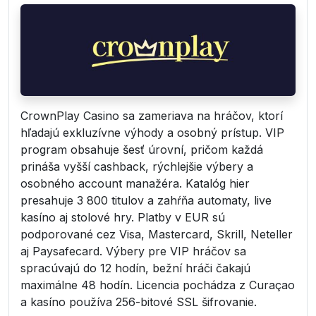
CrownPlay Casino sa zameriava na hráčov, ktorí
hľadajú exkluzívne výhody a osobný prístup. VIP
program obsahuje šesť úrovní, pričom každá
prináša vyšší cashback, rýchlejšie výbery a
osobného account manažéra. Katalóg hier
presahuje 3 800 titulov a zahŕňa automaty, live
kasíno aj stolové hry. Platby v EUR sú
podporované cez Visa, Mastercard, Skrill, Neteller
aj Paysafecard. Výbery pre VIP hráčov sa
spracúvajú do 12 hodín, bežní hráči čakajú
maximálne 48 hodín. Licencia pochádza z Curaçao
a kasíno používa 256-bitové SSL šifrovanie.