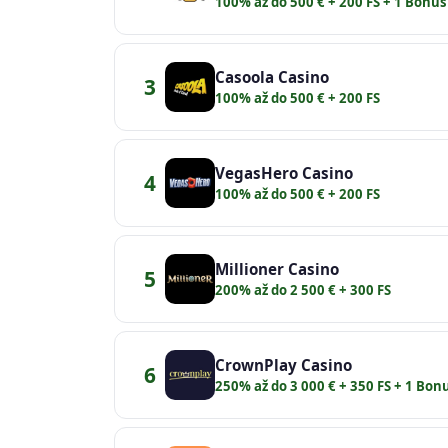
100% až do 500 € + 200 FS + 1 Bonus
Casoola Casino
3
100% až do 500 € + 200 FS
VegasHero Casino
4
100% až do 500 € + 200 FS
Millioner Casino
5
200% až do 2 500 € + 300 FS
CrownPlay Casino
6
250% až do 3 000 € + 350 FS + 1 Bon