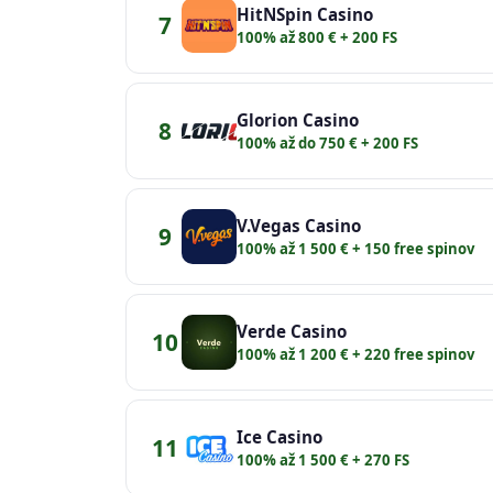
HitNSpin Casino
7
100% až 800 € + 200 FS
Glorion Casino
8
100% až do 750 € + 200 FS
V.Vegas Casino
9
100% až 1 500 € + 150 free spinov
Verde Casino
10
100% až 1 200 € + 220 free spinov
Ice Casino
11
100% až 1 500 € + 270 FS