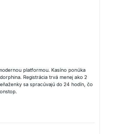
u modernou platformou. Kasíno ponúka
orphina. Registrácia trvá menej ako 2
 peňaženky sa spracúvajú do 24 hodín, čo
nonstop.