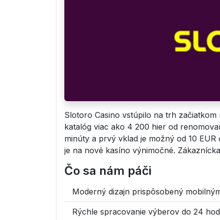
Slotoro Casino vstúpilo na trh začiatko
katalóg viac ako 4 200 hier od renomova
minúty a prvý vklad je možný od 10 EUR c
je na nové kasíno výnimočné. Zákaznícka 
Čo sa nám páči
Moderný dizajn prispôsobený mobilným
Rýchle spracovanie výberov do 24 hod