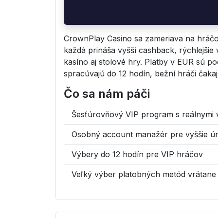
CrownPlay Casino sa zameriava na hráčov
každá prináša vyšší cashback, rýchlejšie
kasíno aj stolové hry. Platby v EUR sú p
spracúvajú do 12 hodín, bežní hráči čaka
Čo sa nám páči
Šesťúrovňový VIP program s reálnymi
Osobný account manažér pre vyššie ú
Výbery do 12 hodín pre VIP hráčov
Veľký výber platobných metód vrátane