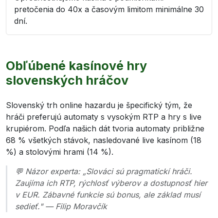
pretočenia do 40x a časovým limitom minimálne 30
dní.
Obľúbené kasínové hry
slovenských hráčov
Slovenský trh online hazardu je špecifický tým, že
hráči preferujú automaty s vysokým RTP a hry s live
krupiérom. Podľa našich dát tvoria automaty približne
68 % všetkých stávok, nasledované live kasínom (18
%) a stolovými hrami (14 %).
💬 Názor experta: „Slováci sú pragmatickí hráči.
Zaujíma ich RTP, rýchlosť výberov a dostupnosť hier
v EUR. Zábavné funkcie sú bonus, ale základ musí
sedieť." — Filip Moravčík