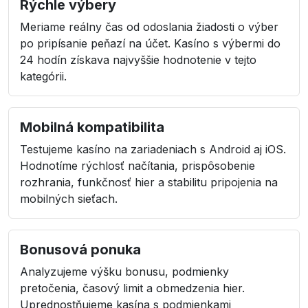
Rýchle výbery
Meriame reálny čas od odoslania žiadosti o výber
po pripísanie peňazí na účet. Kasíno s výbermi do
24 hodín získava najvyššie hodnotenie v tejto
kategórii.
Mobilná kompatibilita
Testujeme kasíno na zariadeniach s Android aj iOS.
Hodnotíme rýchlosť načítania, prispôsobenie
rozhrania, funkčnosť hier a stabilitu pripojenia na
mobilných sieťach.
Bonusová ponuka
Analyzujeme výšku bonusu, podmienky
pretočenia, časový limit a obmedzenia hier.
Uprednostňujeme kasína s podmienkami