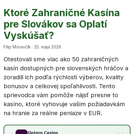
Ktoré Zahraničné Kasína
pre Slovákov sa Oplatí
Vyskúšať?
Filip Moravčík · 25. mája 2026
Otestovali sme viac ako 50 zahraničných
kasín dostupných pre slovenských hráčov a
zoradili ich podľa rýchlosti výberov, kvality
bonusov a celkovej spoľahlivosti. Tento
sprievodca vám pomôže nájsť presne to
kasíno, ktoré vyhovuje vašim požiadavkám
na hranie za reálne peniaze v EUR.
Slotoro Casino