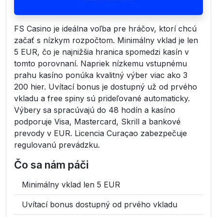
FS Casino je ideálna voľba pre hráčov, ktorí chcú
začať s nízkym rozpočtom. Minimálny vklad je len
5 EUR, čo je najnižšia hranica spomedzi kasín v
tomto porovnaní. Napriek nízkemu vstupnému
prahu kasíno ponúka kvalitný výber viac ako 3
200 hier. Uvítací bonus je dostupný už od prvého
vkladu a free spiny sú prideľované automaticky.
Výbery sa spracúvajú do 48 hodín a kasíno
podporuje Visa, Mastercard, Skrill a bankové
prevody v EUR. Licencia Curaçao zabezpečuje
regulovanú prevádzku.
Čo sa nám páči
Minimálny vklad len 5 EUR
Uvítací bonus dostupný od prvého vkladu