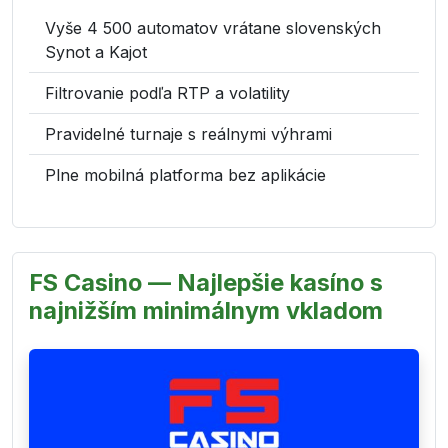
Vyše 4 500 automatov vrátane slovenských
Synot a Kajot
Filtrovanie podľa RTP a volatility
Pravidelné turnaje s reálnymi výhrami
Plne mobilná platforma bez aplikácie
FS Casino — Najlepšie kasíno s
najnižším minimálnym vkladom