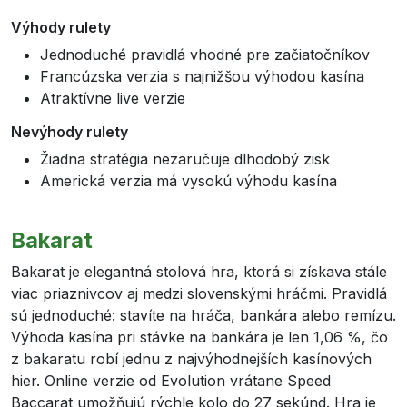
Výhody rulety
Jednoduché pravidlá vhodné pre začiatočníkov
Francúzska verzia s najnižšou výhodou kasína
Atraktívne live verzie
Nevýhody rulety
Žiadna stratégia nezaručuje dlhodobý zisk
Americká verzia má vysokú výhodu kasína
Bakarat
Bakarat je elegantná stolová hra, ktorá si získava stále
viac priaznivcov aj medzi slovenskými hráčmi. Pravidlá
sú jednoduché: stavíte na hráča, bankára alebo remízu.
Výhoda kasína pri stávke na bankára je len 1,06 %, čo
z bakaratu robí jednu z najvýhodnejších kasínových
hier. Online verzie od Evolution vrátane Speed
Baccarat umožňujú rýchle kolo do 27 sekúnd. Hra je