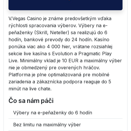
V.Vegas Casino je známe predovšetkým vďaka
rýchlosti spracovania výberov. Výbery na e-
peňaženky (Skrill, Neteller) sa realizujú do 6
hodín, bankové prevody do 24 hodín. Kasíno
ponúka viac ako 4 000 hier, vrátane rozsiahlej
sekcie live kasína s Evolution a Pragmatic Play
Live. Minimálny vklad je 10 EUR a maximálny výber
nie je obmedzený pre overených hráčov.
Platforma je plne optimalizovaná pre mobilné
zariadenia a zákaznícka podpora reaguje do 5
minút na live chate.
Čo sa nám páči
Výbery na e-peňaženky do 6 hodín
Bez limitu na maximálny výber