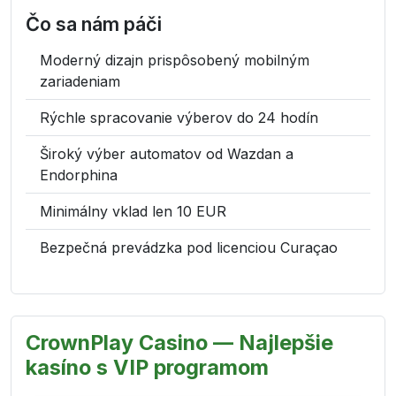
Čo sa nám páči
Moderný dizajn prispôsobený mobilným
zariadeniam
Rýchle spracovanie výberov do 24 hodín
Široký výber automatov od Wazdan a
Endorphina
Minimálny vklad len 10 EUR
Bezpečná prevádzka pod licenciou Curaçao
CrownPlay Casino — Najlepšie
kasíno s VIP programom