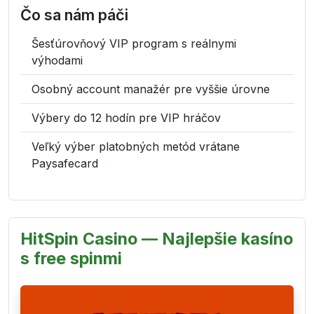
Čo sa nám páči
Šesťúrovňový VIP program s reálnymi
výhodami
Osobný account manažér pre vyššie úrovne
Výbery do 12 hodín pre VIP hráčov
Veľký výber platobných metód vrátane
Paysafecard
HitSpin Casino — Najlepšie kasíno
s free spinmi