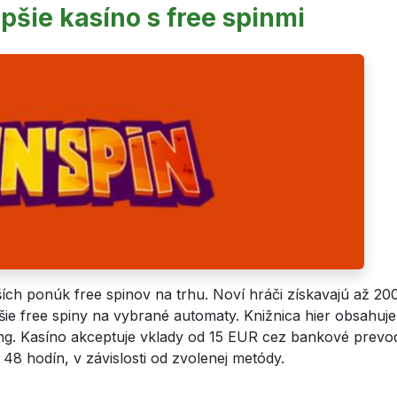
pšie kasíno s free spinmi
ších ponúk free spinov na trhu. Noví hráči získavajú až 2
šie free spiny na vybrané automaty. Knižnica hier obsahuje
ng. Kasíno akceptuje vklady od 15 EUR cez bankové prevod
48 hodín, v závislosti od zvolenej metódy.