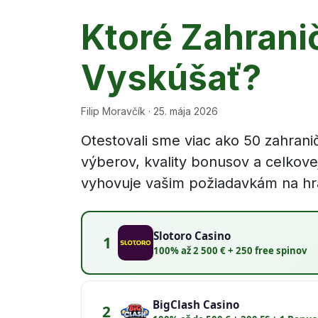
Ktoré Zahrani
Vyskúšať?
Filip Moravčík · 25. mája 2026
Otestovali sme viac ako 50 zahrani
výberov, kvality bonusov a celkove
vyhovuje vašim požiadavkám na hra
Slotoro Casino
1
100% až 2 500 € + 250 free spinov
BigClash Casino
2