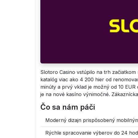
Slotoro Casino vstúpilo na trh začiatko
katalóg viac ako 4 200 hier od renomova
minúty a prvý vklad je možný od 10 EUR c
je na nové kasíno výnimočné. Zákaznícka 
Čo sa nám páči
Moderný dizajn prispôsobený mobilným
Rýchle spracovanie výberov do 24 hod