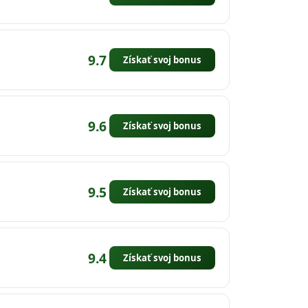
9.7
Získať svoj bonus
9.6
Získať svoj bonus
9.5
Získať svoj bonus
9.4
Získať svoj bonus