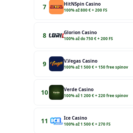
HitNSpin Casino
7
100% až 800 € + 200 FS
Glorion Casino
8
100% až do 750 € + 200 FS
V.Vegas Casino
9
100% až 1 500 € + 150 free spinov
Verde Casino
10
100% až 1 200 € + 220 free spinov
Ice Casino
11
100% až 1 500 € + 270 FS