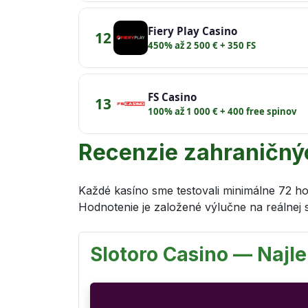
Fiery Play Casino
12
450% až 2 500 € + 350 FS
FS Casino
13
100% až 1 000 € + 400 free spinov
Recenzie zahraničný
Každé kasíno sme testovali minimálne 72 hodín
Hodnotenie je založené výlučne na reálnej 
Slotoro Casino — Najle