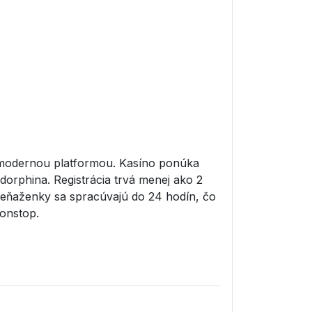
u modernou platformou. Kasíno ponúka
orphina. Registrácia trvá menej ako 2
 peňaženky sa spracúvajú do 24 hodín, čo
nonstop.