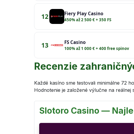
Fiery Play Casino
12
450% až 2 500 € + 350 FS
FS Casino
13
100% až 1 000 € + 400 free spinov
Recenzie zahraničný
Každé kasíno sme testovali minimálne 72 hodín
Hodnotenie je založené výlučne na reálnej 
Slotoro Casino — Najle