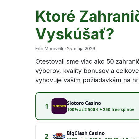
Ktoré Zahrani
Vyskúšať?
Filip Moravčík · 25. mája 2026
Otestovali sme viac ako 50 zahrani
výberov, kvality bonusov a celkove
vyhovuje vašim požiadavkám na hra
Slotoro Casino
1
100% až 2 500 € + 250 free spinov
BigClash Casino
2