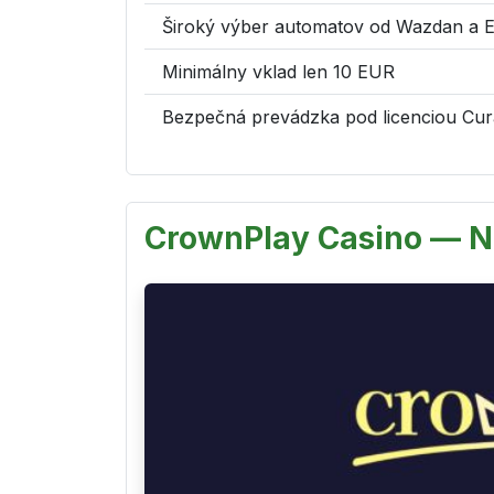
Široký výber automatov od Wazdan a 
Minimálny vklad len 10 EUR
Bezpečná prevádzka pod licenciou Cu
CrownPlay Casino — Na