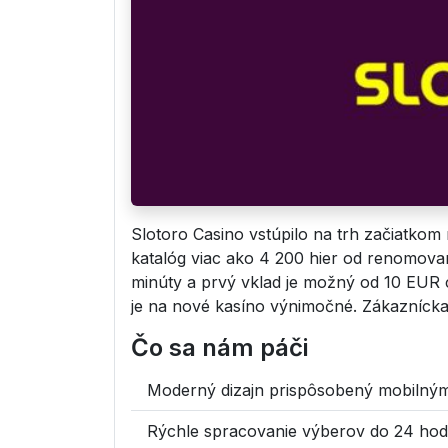
Slotoro Casino vstúpilo na trh začiatko
katalóg viac ako 4 200 hier od renomova
minúty a prvý vklad je možný od 10 EUR c
je na nové kasíno výnimočné. Zákaznícka 
Čo sa nám páči
Moderný dizajn prispôsobený mobilným
Rýchle spracovanie výberov do 24 hod