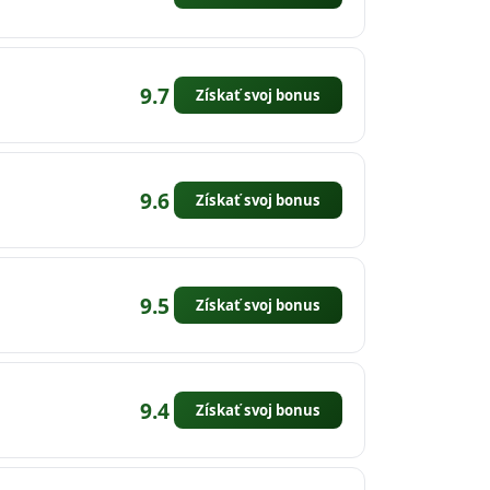
9.7
Získať svoj bonus
9.6
Získať svoj bonus
9.5
Získať svoj bonus
9.4
Získať svoj bonus