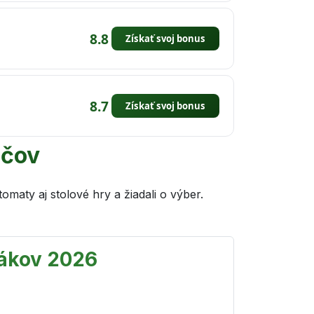
8.8
Získať svoj bonus
8.7
Získať svoj bonus
áčov
tomaty aj stolové hry a žiadali o výber.
vákov 2026