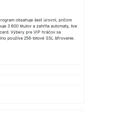
program obsahuje šesť úrovní, pričom
je 3 800 titulov a zahŕňa automaty, live
fecard. Výbery pre VIP hráčov sa
íno používa 256-bitové SSL šifrovanie.