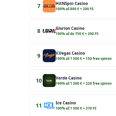
HitNSpin Casino
7
100% až 800 € + 200 FS
Glorion Casino
8
100% až do 750 € + 200 FS
V.Vegas Casino
9
100% až 1 500 € + 150 free spinov
Verde Casino
10
100% až 1 200 € + 220 free spinov
Ice Casino
11
100% až 1 500 € + 270 FS