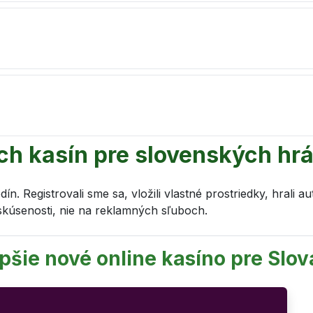
ch kasín pre slovenských hr
. Registrovali sme sa, vložili vlastné prostriedky, hrali au
skúsenosti, nie na reklamných sľuboch.
pšie nové online kasíno pre Slo