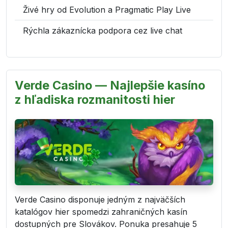
Živé hry od Evolution a Pragmatic Play Live
Rýchla zákaznícka podpora cez live chat
Verde Casino — Najlepšie kasíno
z hľadiska rozmanitosti hier
Verde Casino disponuje jedným z najväčších
katalógov hier spomedzi zahraničných kasín
dostupných pre Slovákov. Ponuka presahuje 5