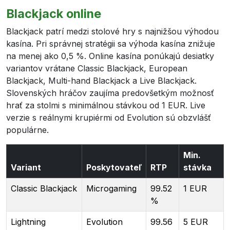
Blackjack online
Blackjack patrí medzi stolové hry s najnižšou výhodou
kasína. Pri správnej stratégii sa výhoda kasína znižuje
na menej ako 0,5 %. Online kasína ponúkajú desiatky
variantov vrátane Classic Blackjack, European
Blackjack, Multi-hand Blackjack a Live Blackjack.
Slovenských hráčov zaujíma predovšetkým možnosť
hrať za stolmi s minimálnou stávkou od 1 EUR. Live
verzie s reálnymi krupiérmi od Evolution sú obzvlášť
populárne.
Min.
Variant
Poskytovateľ
RTP
stávka
Classic Blackjack
Microgaming
99.52
1 EUR
%
Lightning
Evolution
99.56
5 EUR