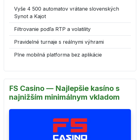
Vyše 4 500 automatov vrátane slovenských
Synot a Kajot
Filtrovanie podľa RTP a volatility
Pravidelné turnaje s reálnymi výhrami
Plne mobilná platforma bez aplikácie
FS Casino — Najlepšie kasíno s
najnižším minimálnym vkladom