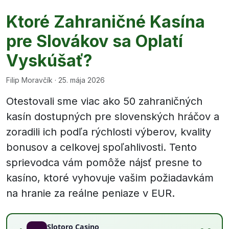
Ktoré Zahraničné Kasína
pre Slovákov sa Oplatí
Vyskúšať?
Filip Moravčík · 25. mája 2026
Otestovali sme viac ako 50 zahraničných
kasín dostupných pre slovenských hráčov a
zoradili ich podľa rýchlosti výberov, kvality
bonusov a celkovej spoľahlivosti. Tento
sprievodca vám pomôže nájsť presne to
kasíno, ktoré vyhovuje vašim požiadavkám
na hranie za reálne peniaze v EUR.
Slotoro Casino