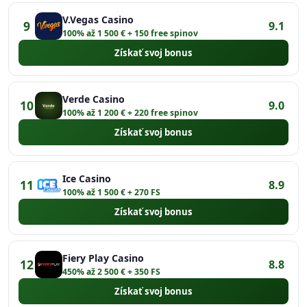
V.Vegas Casino
9
9.1
100% až 1 500 € + 150 free spinov
Získať svoj bonus
Verde Casino
10
9.0
100% až 1 200 € + 220 free spinov
Získať svoj bonus
Ice Casino
11
8.9
100% až 1 500 € + 270 FS
Získať svoj bonus
Fiery Play Casino
12
8.8
450% až 2 500 € + 350 FS
Získať svoj bonus