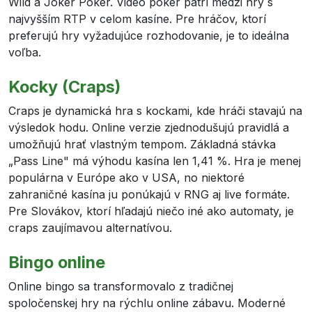
Wild a Joker Poker. Video poker patrí medzi hry s
najvyšším RTP v celom kasíne. Pre hráčov, ktorí
preferujú hry vyžadujúce rozhodovanie, je to ideálna
voľba.
Kocky (Craps)
Craps je dynamická hra s kockami, kde hráči stavajú na
výsledok hodu. Online verzie zjednodušujú pravidlá a
umožňujú hrať vlastným tempom. Základná stávka
„Pass Line" má výhodu kasína len 1,41 %. Hra je menej
populárna v Európe ako v USA, no niektoré
zahraničné kasína ju ponúkajú v RNG aj live formáte.
Pre Slovákov, ktorí hľadajú niečo iné ako automaty, je
craps zaujímavou alternatívou.
Bingo online
Online bingo sa transformovalo z tradičnej
spoločenskej hry na rýchlu online zábavu. Moderné