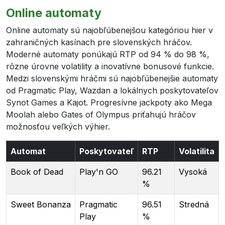
Online automaty
Online automaty sú najobľúbenejšou kategóriou hier v
zahraničných kasínach pre slovenských hráčov.
Moderné automaty ponúkajú RTP od 94 % do 98 %,
rôzne úrovne volatility a inovatívne bonusové funkcie.
Medzi slovenskými hráčmi sú najobľúbenejšie automaty
od Pragmatic Play, Wazdan a lokálnych poskytovateľov
Synot Games a Kajot. Progresívne jackpoty ako Mega
Moolah alebo Gates of Olympus priťahujú hráčov
možnosťou veľkých výhier.
Automat
Poskytovateľ
RTP
Volatilita
Book of Dead
Play'n GO
96.21
Vysoká
%
Sweet Bonanza
Pragmatic
96.51
Stredná
Play
%