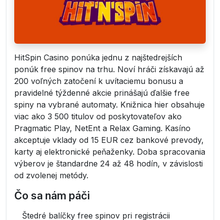
HitSpin Casino ponúka jednu z najštedrejších
ponúk free spinov na trhu. Noví hráči získavajú až
200 voľných zatočení k uvítaciemu bonusu a
pravidelné týždenné akcie prinášajú ďalšie free
spiny na vybrané automaty. Knižnica hier obsahuje
viac ako 3 500 titulov od poskytovateľov ako
Pragmatic Play, NetEnt a Relax Gaming. Kasíno
akceptuje vklady od 15 EUR cez bankové prevody,
karty aj elektronické peňaženky. Doba spracovania
výberov je štandardne 24 až 48 hodín, v závislosti
od zvolenej metódy.
Čo sa nám páči
Štedré balíčky free spinov pri registrácii