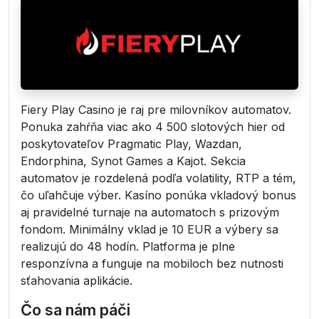
Fiery Play Casino je raj pre milovníkov automatov.
Ponuka zahŕňa viac ako 4 500 slotových hier od
poskytovateľov Pragmatic Play, Wazdan,
Endorphina, Synot Games a Kajot. Sekcia
automatov je rozdelená podľa volatility, RTP a tém,
čo uľahčuje výber. Kasíno ponúka vkladový bonus
aj pravidelné turnaje na automatoch s prizovým
fondom. Minimálny vklad je 10 EUR a výbery sa
realizujú do 48 hodín. Platforma je plne
responzívna a funguje na mobiloch bez nutnosti
sťahovania aplikácie.
Čo sa nám páči