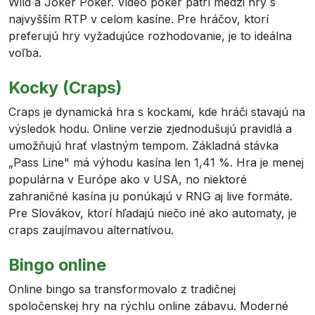
Wild a Joker Poker. Video poker patrí medzi hry s
najvyšším RTP v celom kasíne. Pre hráčov, ktorí
preferujú hry vyžadujúce rozhodovanie, je to ideálna
voľba.
Kocky (Craps)
Craps je dynamická hra s kockami, kde hráči stavajú na
výsledok hodu. Online verzie zjednodušujú pravidlá a
umožňujú hrať vlastným tempom. Základná stávka
„Pass Line" má výhodu kasína len 1,41 %. Hra je menej
populárna v Európe ako v USA, no niektoré
zahraničné kasína ju ponúkajú v RNG aj live formáte.
Pre Slovákov, ktorí hľadajú niečo iné ako automaty, je
craps zaujímavou alternatívou.
Bingo online
Online bingo sa transformovalo z tradičnej
spoločenskej hry na rýchlu online zábavu. Moderné