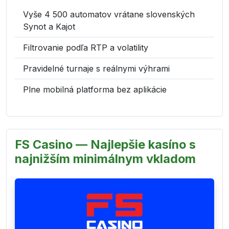
Vyše 4 500 automatov vrátane slovenských
Synot a Kajot
Filtrovanie podľa RTP a volatility
Pravidelné turnaje s reálnymi výhrami
Plne mobilná platforma bez aplikácie
FS Casino — Najlepšie kasíno s
najnižším minimálnym vkladom