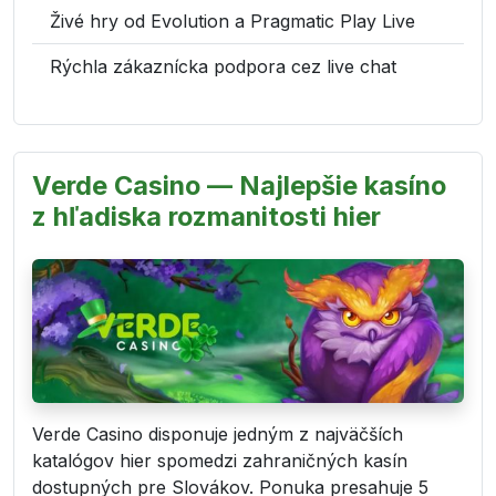
Živé hry od Evolution a Pragmatic Play Live
Rýchla zákaznícka podpora cez live chat
Verde Casino — Najlepšie kasíno
z hľadiska rozmanitosti hier
Verde Casino disponuje jedným z najväčších
katalógov hier spomedzi zahraničných kasín
dostupných pre Slovákov. Ponuka presahuje 5