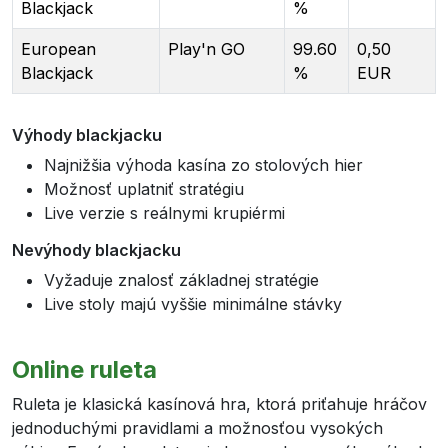
Blackjack
%
European
Play'n GO
99.60
0,50
Blackjack
%
EUR
Výhody blackjacku
Najnižšia výhoda kasína zo stolových hier
Možnosť uplatniť stratégiu
Live verzie s reálnymi krupiérmi
Nevýhody blackjacku
Vyžaduje znalosť základnej stratégie
Live stoly majú vyššie minimálne stávky
Online ruleta
Ruleta je klasická kasínová hra, ktorá priťahuje hráčov
jednoduchými pravidlami a možnosťou vysokých