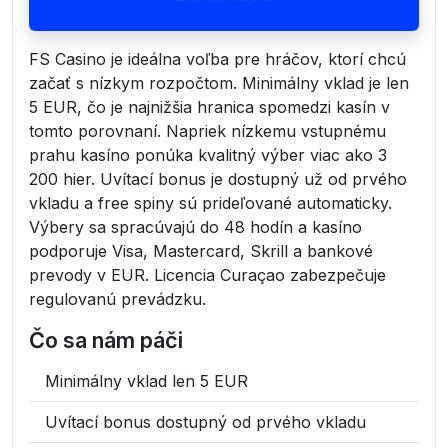
FS Casino je ideálna voľba pre hráčov, ktorí chcú
začať s nízkym rozpočtom. Minimálny vklad je len
5 EUR, čo je najnižšia hranica spomedzi kasín v
tomto porovnaní. Napriek nízkemu vstupnému
prahu kasíno ponúka kvalitný výber viac ako 3
200 hier. Uvítací bonus je dostupný už od prvého
vkladu a free spiny sú prideľované automaticky.
Výbery sa spracúvajú do 48 hodín a kasíno
podporuje Visa, Mastercard, Skrill a bankové
prevody v EUR. Licencia Curaçao zabezpečuje
regulovanú prevádzku.
Čo sa nám páči
Minimálny vklad len 5 EUR
Uvítací bonus dostupný od prvého vkladu