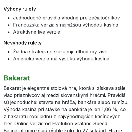
Výhody rulety
Jednoduché pravidlá vhodné pre začiatočníkov
Francúzska verzia s najnižšou výhodou kasína
Atraktívne live verzie
Nevýhody rulety
Žiadna stratégia nezaručuje dlhodobý zisk
Americká verzia má vysokú výhodu kasína
Bakarat
Bakarat je elegantná stolová hra, ktorá si získava stále
viac priaznivcov aj medzi slovenskými hráčmi. Pravidlá
sú jednoduché: stavíte na hráča, bankára alebo remízu.
Výhoda kasína pri stávke na bankára je len 1,06 %, čo
z bakaratu robí jednu z najvýhodnejších kasínových
hier. Online verzie od Evolution vrátane Speed
Baccarat umožňujú rýchle kolo do 27 sekúnd. Hra je