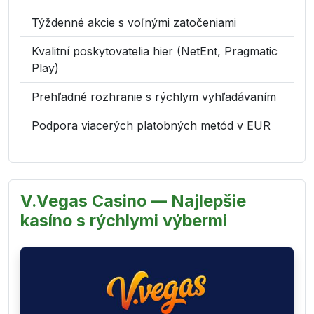
Týždenné akcie s voľnými zatočeniami
Kvalitní poskytovatelia hier (NetEnt, Pragmatic
Play)
Prehľadné rozhranie s rýchlym vyhľadávaním
Podpora viacerých platobných metód v EUR
V.Vegas Casino — Najlepšie
kasíno s rýchlymi výbermi