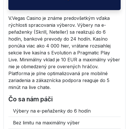
V.Vegas Casino je známe predovšetkým vďaka
rýchlosti spracovania výberov. Výbery na e-
peňaženky (Skrill, Neteller) sa realizujú do 6
hodín, bankové prevody do 24 hodín. Kasíno
ponúka viac ako 4 000 hier, vrátane rozsiahlej
sekcie live kasína s Evolution a Pragmatic Play
Live. Minimálny vklad je 10 EUR a maximálny výber
nie je obmedzený pre overených hráčov.
Platforma je plne optimalizovaná pre mobilné
zariadenia a zákaznícka podpora reaguje do 5
minút na live chate.
Čo sa nám páči
Výbery na e-peňaženky do 6 hodín
Bez limitu na maximálny výber