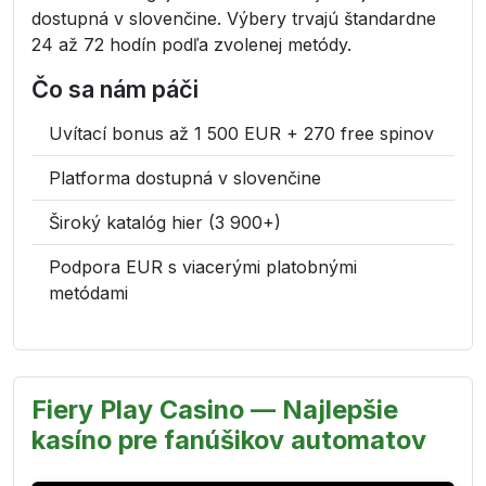
dostupná v slovenčine. Výbery trvajú štandardne
24 až 72 hodín podľa zvolenej metódy.
Čo sa nám páči
Uvítací bonus až 1 500 EUR + 270 free spinov
Platforma dostupná v slovenčine
Široký katalóg hier (3 900+)
Podpora EUR s viacerými platobnými
metódami
Fiery Play Casino — Najlepšie
kasíno pre fanúšikov automatov