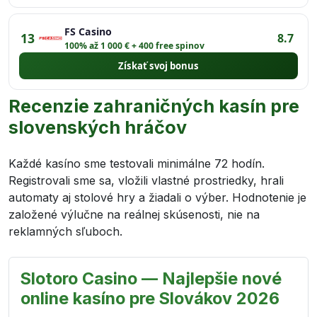
FS Casino
13
8.7
100% až 1 000 € + 400 free spinov
Získať svoj bonus
Recenzie zahraničných kasín pre
slovenských hráčov
Každé kasíno sme testovali minimálne 72 hodín.
Registrovali sme sa, vložili vlastné prostriedky, hrali
automaty aj stolové hry a žiadali o výber. Hodnotenie je
založené výlučne na reálnej skúsenosti, nie na
reklamných sľuboch.
Slotoro Casino — Najlepšie nové
online kasíno pre Slovákov 2026