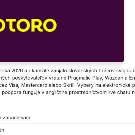
m roka 2026 a okamžite zaujalo slovenských hráčov svojo
ných poskytovateľov vrátane Pragmatic Play, Wazdan a End
ez Visa, Mastercard alebo Skrill. Výbery na elektronické
podpora funguje v angličtine prostredníctvom live chatu 
 zariadeniam
ín