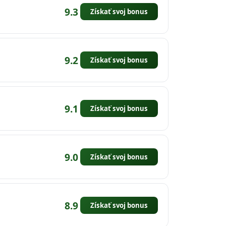
9.3
Získať svoj bonus
9.2
Získať svoj bonus
9.1
Získať svoj bonus
9.0
Získať svoj bonus
8.9
Získať svoj bonus