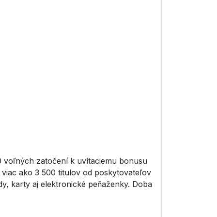
00 voľných zatočení k uvítaciemu bonusu
 viac ako 3 500 titulov od poskytovateľov
y, karty aj elektronické peňaženky. Doba