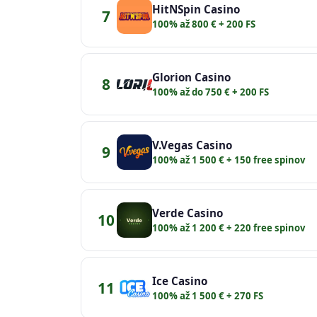
HitNSpin Casino
7
100% až 800 € + 200 FS
Glorion Casino
8
100% až do 750 € + 200 FS
V.Vegas Casino
9
100% až 1 500 € + 150 free spinov
Verde Casino
10
100% až 1 200 € + 220 free spinov
Ice Casino
11
100% až 1 500 € + 270 FS