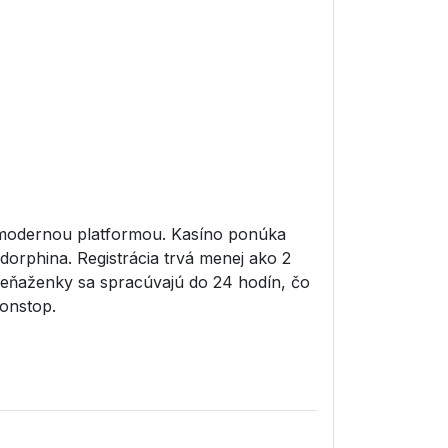
u modernou platformou. Kasíno ponúka
orphina. Registrácia trvá menej ako 2
 peňaženky sa spracúvajú do 24 hodín, čo
nonstop.