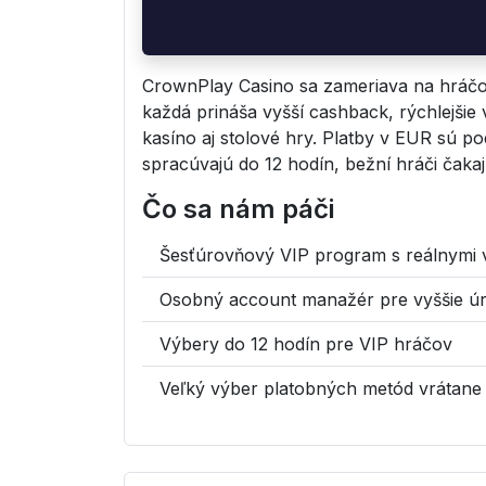
CrownPlay Casino sa zameriava na hráčov
každá prináša vyšší cashback, rýchlejšie
kasíno aj stolové hry. Platby v EUR sú p
spracúvajú do 12 hodín, bežní hráči čaka
Čo sa nám páči
Šesťúrovňový VIP program s reálnymi
Osobný account manažér pre vyššie ú
Výbery do 12 hodín pre VIP hráčov
Veľký výber platobných metód vrátane