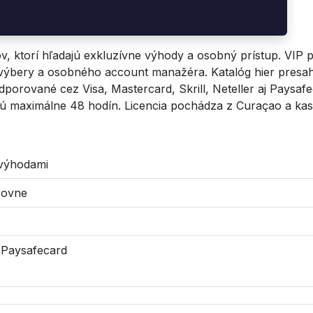
, ktorí hľadajú exkluzívne výhody a osobný prístup. VIP 
 výbery a osobného account manažéra. Katalóg hier presahu
odporované cez Visa, Mastercard, Skrill, Neteller aj Paysa
jú maximálne 48 hodín. Licencia pochádza z Curaçao a kas
 výhodami
rovne
 Paysafecard