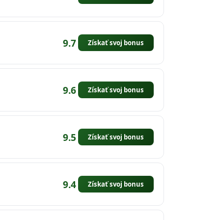
9.7
Získať svoj bonus
9.6
Získať svoj bonus
9.5
Získať svoj bonus
9.4
Získať svoj bonus