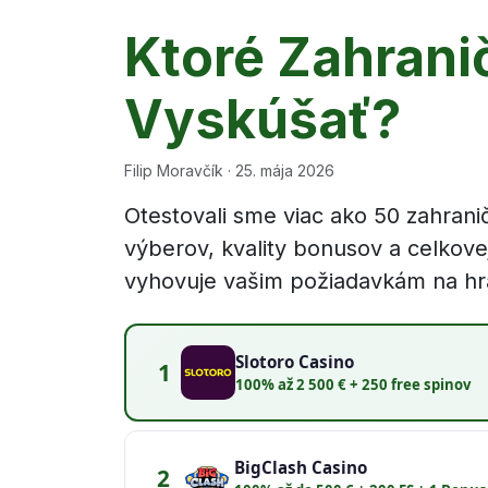
Ktoré Zahrani
Vyskúšať?
Filip Moravčík · 25. mája 2026
Otestovali sme viac ako 50 zahrani
výberov, kvality bonusov a celkove
vyhovuje vašim požiadavkám na hra
Slotoro Casino
1
100% až 2 500 € + 250 free spinov
BigClash Casino
2