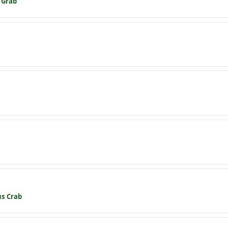
 Grab
us Crab