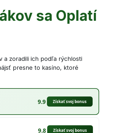
ákov sa Oplatí
 zoradili ich podľa rýchlosti
ájsť presne to kasíno, ktoré
9.9
Získať svoj bonus
9.8
Získať svoj bonus