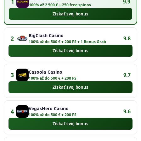
1
9.9
100% až 2 500 € + 250 free spinov
Získať svoj bonus
BigClash Casino
2
9.8
100% až do 500 € + 200 FS + 1 Bonus Grab
Získať svoj bonus
Casoola Casino
3
9.7
100% až do 500 € + 200 FS
Získať svoj bonus
VegasHero Casino
4
9.6
100% až do 500 € + 200 FS
Získať svoj bonus