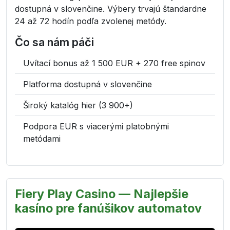
dostupná v slovenčine. Výbery trvajú štandardne
24 až 72 hodín podľa zvolenej metódy.
Čo sa nám páči
Uvítací bonus až 1 500 EUR + 270 free spinov
Platforma dostupná v slovenčine
Široký katalóg hier (3 900+)
Podpora EUR s viacerými platobnými
metódami
Fiery Play Casino — Najlepšie
kasíno pre fanúšikov automatov