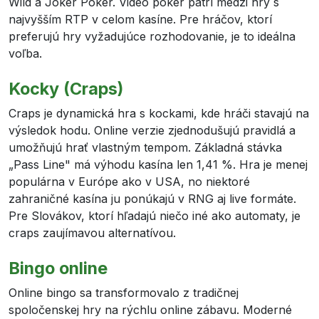
Wild a Joker Poker. Video poker patrí medzi hry s
najvyšším RTP v celom kasíne. Pre hráčov, ktorí
preferujú hry vyžadujúce rozhodovanie, je to ideálna
voľba.
Kocky (Craps)
Craps je dynamická hra s kockami, kde hráči stavajú na
výsledok hodu. Online verzie zjednodušujú pravidlá a
umožňujú hrať vlastným tempom. Základná stávka
„Pass Line" má výhodu kasína len 1,41 %. Hra je menej
populárna v Európe ako v USA, no niektoré
zahraničné kasína ju ponúkajú v RNG aj live formáte.
Pre Slovákov, ktorí hľadajú niečo iné ako automaty, je
craps zaujímavou alternatívou.
Bingo online
Online bingo sa transformovalo z tradičnej
spoločenskej hry na rýchlu online zábavu. Moderné