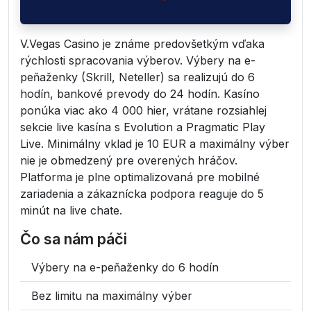
V.Vegas Casino je známe predovšetkým vďaka
rýchlosti spracovania výberov. Výbery na e-
peňaženky (Skrill, Neteller) sa realizujú do 6
hodín, bankové prevody do 24 hodín. Kasíno
ponúka viac ako 4 000 hier, vrátane rozsiahlej
sekcie live kasína s Evolution a Pragmatic Play
Live. Minimálny vklad je 10 EUR a maximálny výber
nie je obmedzený pre overených hráčov.
Platforma je plne optimalizovaná pre mobilné
zariadenia a zákaznícka podpora reaguje do 5
minút na live chate.
Čo sa nám páči
Výbery na e-peňaženky do 6 hodín
Bez limitu na maximálny výber