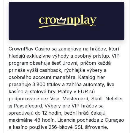
CrownPlay Casino sa zameriava na hráčov, ktorí
hľadajú exkluzívne výhody a osobný prístup. VIP
program obsahuje šesť úrovní, pričom každá
prináša vyšší cashback, rýchlejšie výbery a
osobného account manažéra. Katalóg hier
presahuje 3 800 titulov a zahŕňa automaty, live
kasíno aj stolové hry. Platby v EUR sú
podporované cez Visa, Mastercard, Skrill, Neteller
aj Paysafecard. Výbery pre VIP hráčov sa
spracúvajú do 12 hodín, bežní hráči čakajú
maximálne 48 hodín. Licencia pochádza z Curaçao
a kasíno používa 256-bitové SSL šifrovanie.