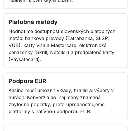
reálnymi slovenskými údajmi.
Platobné metódy
Hodnotíme dostupnosť slovenských platobných
metód: bankové prevody (Tatrabanka, SLSP,
VÚB), karty Visa a Mastercard, elektronické
peňaženky (Skrill, Neteller) a predplatené karty
(Paysafecard).
Podpora EUR
Kasíno musí umožniť vklady, hranie aj výbery v
eurách. Konverzia do inej meny znamená
zbytočné poplatky, preto uprednostňujeme
platformy s natívnou podporou EUR.