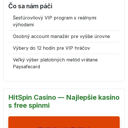
Čo sa nám páči
Šesťúrovňový VIP program s reálnymi
výhodami
Osobný account manažér pre vyššie úrovne
Výbery do 12 hodín pre VIP hráčov
Veľký výber platobných metód vrátane
Paysafecard
HitSpin Casino — Najlepšie kasíno
s free spinmi