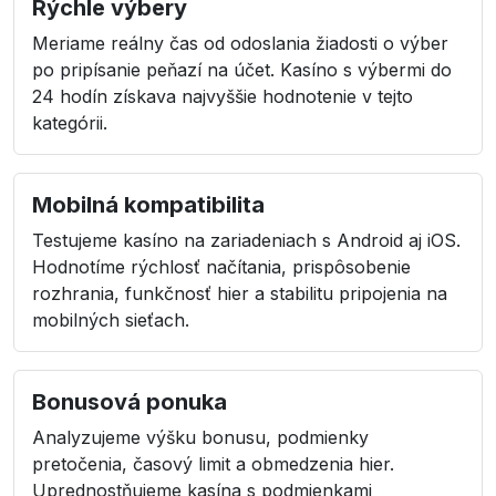
Rýchle výbery
Meriame reálny čas od odoslania žiadosti o výber
po pripísanie peňazí na účet. Kasíno s výbermi do
24 hodín získava najvyššie hodnotenie v tejto
kategórii.
Mobilná kompatibilita
Testujeme kasíno na zariadeniach s Android aj iOS.
Hodnotíme rýchlosť načítania, prispôsobenie
rozhrania, funkčnosť hier a stabilitu pripojenia na
mobilných sieťach.
Bonusová ponuka
Analyzujeme výšku bonusu, podmienky
pretočenia, časový limit a obmedzenia hier.
Uprednostňujeme kasína s podmienkami