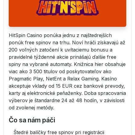
HitSpin Casino ponúka jednu z najštedrejších
ponúk free spinov na trhu. Noví hráči získavajú až
200 voľných zatočení k uvítaciemu bonusu a
pravidelné týždenné akcie prinášajú ďalšie free
spiny na vybrané automaty. Knižnica hier obsahuje
viac ako 3 500 titulov od poskytovateľov ako
Pragmatic Play, NetEnt a Relax Gaming. Kasíno
akceptuje vklady od 15 EUR cez bankové prevody,
karty aj elektronické peňaženky. Doba spracovania
výberov je štandardne 24 až 48 hodín, v závislosti
od zvolenej metódy.
Čo sa nám páči
Štedré balíčky free spinov pri registrácii