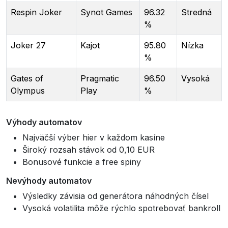
Respin Joker
Synot Games
96.32
Stredná
%
Joker 27
Kajot
95.80
Nízka
%
Gates of
Pragmatic
96.50
Vysoká
Olympus
Play
%
Výhody automatov
Najväčší výber hier v každom kasíne
Široký rozsah stávok od 0,10 EUR
Bonusové funkcie a free spiny
Nevýhody automatov
Výsledky závisia od generátora náhodných čísel
Vysoká volatilita môže rýchlo spotrebovať bankroll