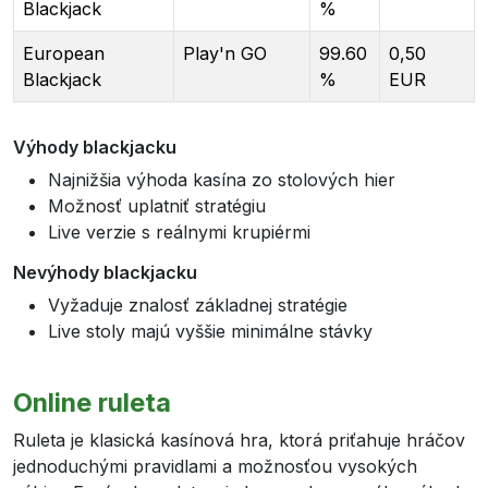
Blackjack
%
European
Play'n GO
99.60
0,50
Blackjack
%
EUR
Výhody blackjacku
Najnižšia výhoda kasína zo stolových hier
Možnosť uplatniť stratégiu
Live verzie s reálnymi krupiérmi
Nevýhody blackjacku
Vyžaduje znalosť základnej stratégie
Live stoly majú vyššie minimálne stávky
Online ruleta
Ruleta je klasická kasínová hra, ktorá priťahuje hráčov
jednoduchými pravidlami a možnosťou vysokých