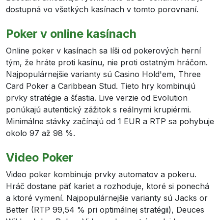
dostupná vo všetkých kasínach v tomto porovnaní.
Poker v online kasínach
Online poker v kasínach sa líši od pokerových herní
tým, že hráte proti kasínu, nie proti ostatným hráčom.
Najpopulárnejšie varianty sú Casino Hold'em, Three
Card Poker a Caribbean Stud. Tieto hry kombinujú
prvky stratégie a šťastia. Live verzie od Evolution
ponúkajú autentický zážitok s reálnymi krupiérmi.
Minimálne stávky začínajú od 1 EUR a RTP sa pohybuje
okolo 97 až 98 %.
Video Poker
Video poker kombinuje prvky automatov a pokeru.
Hráč dostane päť kariet a rozhoduje, ktoré si ponechá
a ktoré vymení. Najpopulárnejšie varianty sú Jacks or
Better (RTP 99,54 % pri optimálnej stratégii), Deuces