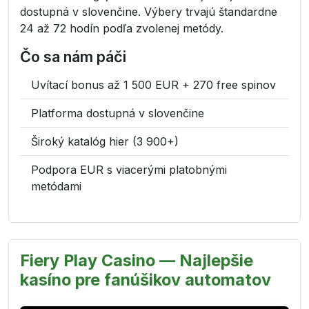
dostupná v slovenčine. Výbery trvajú štandardne
24 až 72 hodín podľa zvolenej metódy.
Čo sa nám páči
Uvítací bonus až 1 500 EUR + 270 free spinov
Platforma dostupná v slovenčine
Široký katalóg hier (3 900+)
Podpora EUR s viacerými platobnými
metódami
Fiery Play Casino — Najlepšie
kasíno pre fanúšikov automatov