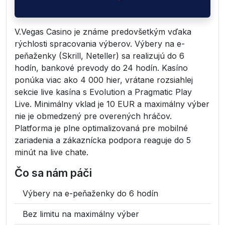
V.Vegas Casino je známe predovšetkým vďaka
rýchlosti spracovania výberov. Výbery na e-
peňaženky (Skrill, Neteller) sa realizujú do 6
hodín, bankové prevody do 24 hodín. Kasíno
ponúka viac ako 4 000 hier, vrátane rozsiahlej
sekcie live kasína s Evolution a Pragmatic Play
Live. Minimálny vklad je 10 EUR a maximálny výber
nie je obmedzený pre overených hráčov.
Platforma je plne optimalizovaná pre mobilné
zariadenia a zákaznícka podpora reaguje do 5
minút na live chate.
Čo sa nám páči
Výbery na e-peňaženky do 6 hodín
Bez limitu na maximálny výber