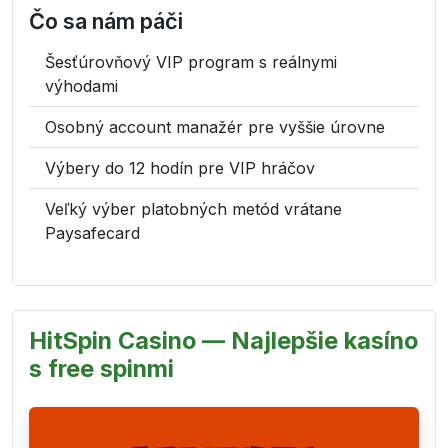
Čo sa nám páči
Šesťúrovňový VIP program s reálnymi
výhodami
Osobný account manažér pre vyššie úrovne
Výbery do 12 hodín pre VIP hráčov
Veľký výber platobných metód vrátane
Paysafecard
HitSpin Casino — Najlepšie kasíno
s free spinmi