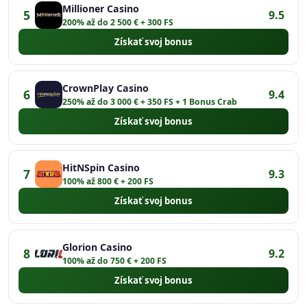
Millioner Casino
5
9.5
200% až do 2 500 € + 300 FS
Získať svoj bonus
CrownPlay Casino
6
9.4
250% až do 3 000 € + 350 FS + 1 Bonus Crab
Získať svoj bonus
HitNSpin Casino
7
9.3
100% až 800 € + 200 FS
Získať svoj bonus
Glorion Casino
8
9.2
100% až do 750 € + 200 FS
Získať svoj bonus