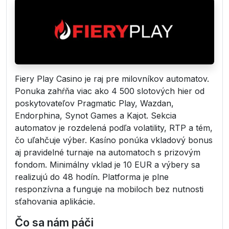
Fiery Play Casino je raj pre milovníkov automatov.
Ponuka zahŕňa viac ako 4 500 slotových hier od
poskytovateľov Pragmatic Play, Wazdan,
Endorphina, Synot Games a Kajot. Sekcia
automatov je rozdelená podľa volatility, RTP a tém,
čo uľahčuje výber. Kasíno ponúka vkladový bonus
aj pravidelné turnaje na automatoch s prizovým
fondom. Minimálny vklad je 10 EUR a výbery sa
realizujú do 48 hodín. Platforma je plne
responzívna a funguje na mobiloch bez nutnosti
sťahovania aplikácie.
Čo sa nám páči