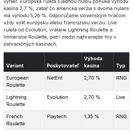
výhier. Európska ruleta s jednou nulou ponúka výhodu
kasína 2,7 %, zatiaľ čo americká verzia s dvoma nulami
má výhodu 5,26 %. Odporúčame slovenským hráčom
vždy voliť európsku alebo francúzsku verziu. Live
ruleta od Evolution, vrátane Lightning Roulette a
Immersive Roulette, patrí medzi najhranejšie hry v
zahraničných kasínach.
Výhoda
Variant
Poskytovateľ
kasína
Typ
European
NetEnt
2,70 %
RNG
Roulette
Lightning
Evolution
2,70 %
Live
Roulette
French
Playtech
1,35 %
RNG
Roulette