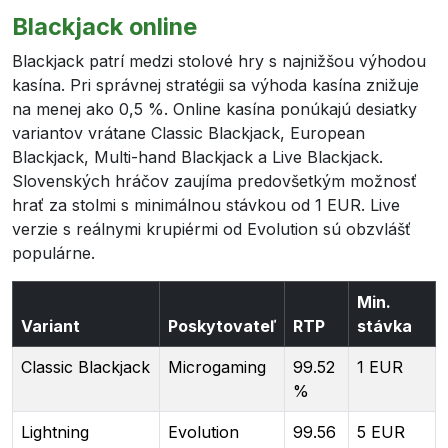
Blackjack online
Blackjack patrí medzi stolové hry s najnižšou výhodou
kasína. Pri správnej stratégii sa výhoda kasína znižuje
na menej ako 0,5 %. Online kasína ponúkajú desiatky
variantov vrátane Classic Blackjack, European
Blackjack, Multi-hand Blackjack a Live Blackjack.
Slovenských hráčov zaujíma predovšetkým možnosť
hrať za stolmi s minimálnou stávkou od 1 EUR. Live
verzie s reálnymi krupiérmi od Evolution sú obzvlášť
populárne.
Min.
Variant
Poskytovateľ
RTP
stávka
Classic Blackjack
Microgaming
99.52
1 EUR
%
Lightning
Evolution
99.56
5 EUR