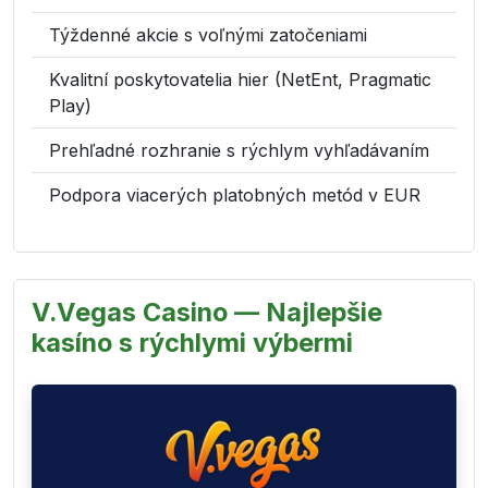
Týždenné akcie s voľnými zatočeniami
Kvalitní poskytovatelia hier (NetEnt, Pragmatic
Play)
Prehľadné rozhranie s rýchlym vyhľadávaním
Podpora viacerých platobných metód v EUR
V.Vegas Casino — Najlepšie
kasíno s rýchlymi výbermi