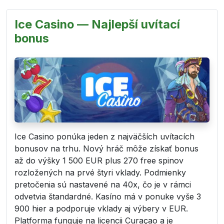
Ice Casino — Najlepší uvítací
bonus
Ice Casino ponúka jeden z najväčších uvítacích
bonusov na trhu. Nový hráč môže získať bonus
až do výšky 1 500 EUR plus 270 free spinov
rozložených na prvé štyri vklady. Podmienky
pretočenia sú nastavené na 40x, čo je v rámci
odvetvia štandardné. Kasíno má v ponuke vyše 3
900 hier a podporuje vklady aj výbery v EUR.
Platforma funguje na licencii Curaçao a je