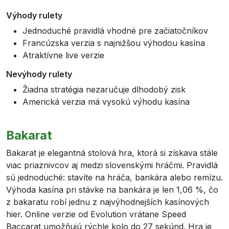
Výhody rulety
Jednoduché pravidlá vhodné pre začiatočníkov
Francúzska verzia s najnižšou výhodou kasína
Atraktívne live verzie
Nevýhody rulety
Žiadna stratégia nezaručuje dlhodobý zisk
Americká verzia má vysokú výhodu kasína
Bakarat
Bakarat je elegantná stolová hra, ktorá si získava stále
viac priaznivcov aj medzi slovenskými hráčmi. Pravidlá
sú jednoduché: stavíte na hráča, bankára alebo remízu.
Výhoda kasína pri stávke na bankára je len 1,06 %, čo
z bakaratu robí jednu z najvýhodnejších kasínových
hier. Online verzie od Evolution vrátane Speed
Baccarat umožňujú rýchle kolo do 27 sekúnd. Hra je