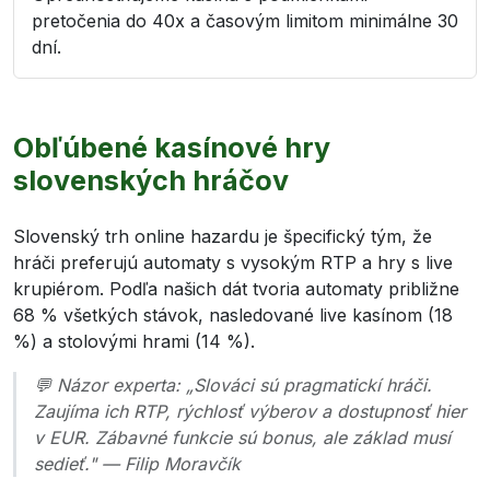
pretočenia do 40x a časovým limitom minimálne 30
dní.
Obľúbené kasínové hry
slovenských hráčov
Slovenský trh online hazardu je špecifický tým, že
hráči preferujú automaty s vysokým RTP a hry s live
krupiérom. Podľa našich dát tvoria automaty približne
68 % všetkých stávok, nasledované live kasínom (18
%) a stolovými hrami (14 %).
💬 Názor experta: „Slováci sú pragmatickí hráči.
Zaujíma ich RTP, rýchlosť výberov a dostupnosť hier
v EUR. Zábavné funkcie sú bonus, ale základ musí
sedieť." — Filip Moravčík