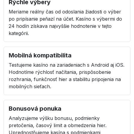
Rýchle výbery
Meriame reálny čas od odoslania žiadosti o výber
po pripísanie peňazí na účet. Kasíno s výbermi do
24 hodín získava najvyššie hodnotenie v tejto
kategórii.
Mobilná kompatibilita
Testujeme kasíno na zariadeniach s Android aj iOS.
Hodnotíme rýchlosť načítania, prispôsobenie
rozhrania, funkčnosť hier a stabilitu pripojenia na
mobilných sieťach.
Bonusová ponuka
Analyzujeme výšku bonusu, podmienky
pretočenia, časový limit a obmedzenia hier.
Uprednostňujeme kasína s podmienkami