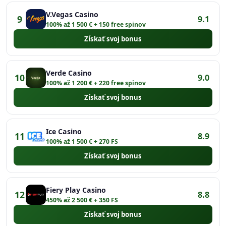
V.Vegas Casino
9
9.1
100% až 1 500 € + 150 free spinov
Získať svoj bonus
Verde Casino
10
9.0
100% až 1 200 € + 220 free spinov
Získať svoj bonus
Ice Casino
11
8.9
100% až 1 500 € + 270 FS
Získať svoj bonus
Fiery Play Casino
12
8.8
450% až 2 500 € + 350 FS
Získať svoj bonus