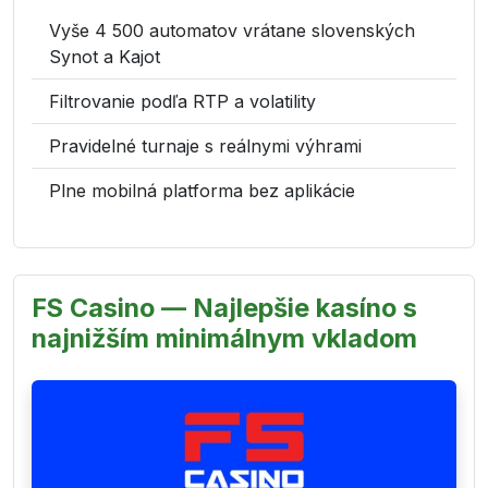
Vyše 4 500 automatov vrátane slovenských
Synot a Kajot
Filtrovanie podľa RTP a volatility
Pravidelné turnaje s reálnymi výhrami
Plne mobilná platforma bez aplikácie
FS Casino — Najlepšie kasíno s
najnižším minimálnym vkladom