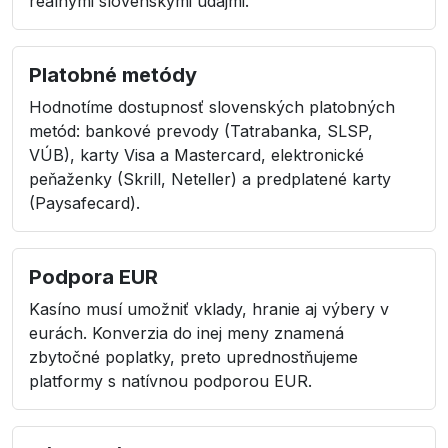
reálnymi slovenskými údajmi.
Platobné metódy
Hodnotíme dostupnosť slovenských platobných
metód: bankové prevody (Tatrabanka, SLSP,
VÚB), karty Visa a Mastercard, elektronické
peňaženky (Skrill, Neteller) a predplatené karty
(Paysafecard).
Podpora EUR
Kasíno musí umožniť vklady, hranie aj výbery v
eurách. Konverzia do inej meny znamená
zbytočné poplatky, preto uprednostňujeme
platformy s natívnou podporou EUR.