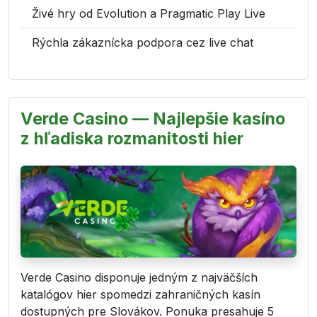
Živé hry od Evolution a Pragmatic Play Live
Rýchla zákaznícka podpora cez live chat
Verde Casino — Najlepšie kasíno
z hľadiska rozmanitosti hier
Verde Casino disponuje jedným z najväčších
katalógov hier spomedzi zahraničných kasín
dostupných pre Slovákov. Ponuka presahuje 5