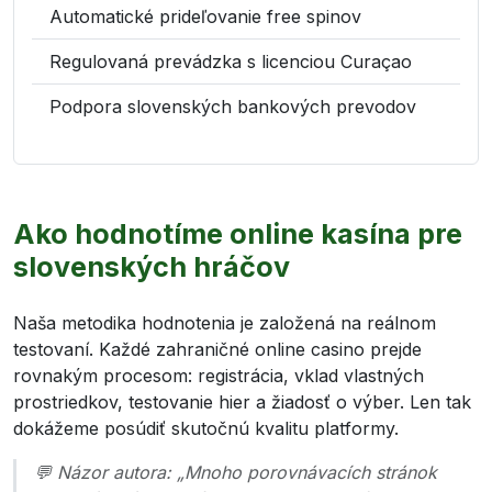
Automatické prideľovanie free spinov
Regulovaná prevádzka s licenciou Curaçao
Podpora slovenských bankových prevodov
Ako hodnotíme online kasína pre
slovenských hráčov
Naša metodika hodnotenia je založená na reálnom
testovaní. Každé zahraničné online casino prejde
rovnakým procesom: registrácia, vklad vlastných
prostriedkov, testovanie hier a žiadosť o výber. Len tak
dokážeme posúdiť skutočnú kvalitu platformy.
💬 Názor autora: „Mnoho porovnávacích stránok