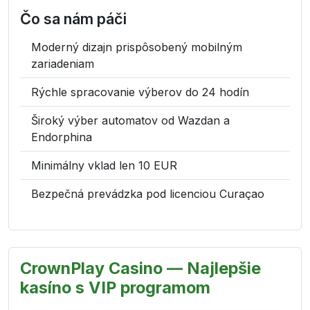
Čo sa nám páči
Moderný dizajn prispôsobený mobilným
zariadeniam
Rýchle spracovanie výberov do 24 hodín
Široký výber automatov od Wazdan a
Endorphina
Minimálny vklad len 10 EUR
Bezpečná prevádzka pod licenciou Curaçao
CrownPlay Casino — Najlepšie
kasíno s VIP programom