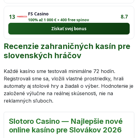
FS Casino
13
8.7
100% až 1 000 € + 400 free spinov
Získať svoj bonus
Recenzie zahraničných kasín pre
slovenských hráčov
Každé kasíno sme testovali minimálne 72 hodín.
Registrovali sme sa, vložili vlastné prostriedky, hrali
automaty aj stolové hry a žiadali o výber. Hodnotenie je
založené výlučne na reálnej skúsenosti, nie na
reklamných sľuboch.
Slotoro Casino — Najlepšie nové
online kasíno pre Slovákov 2026