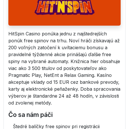
HitSpin Casino ponúka jednu z najštedrejších
ponúk free spinov na trhu. Noví hráči získavajú až
200 voľných zatočení k uvítaciemu bonusu a
pravidelné týždenné akcie prinášajú ďalšie free
spiny na vybrané automaty. Knižnica hier obsahuje
viac ako 3 500 titulov od poskytovateľov ako
Pragmatic Play, NetEnt a Relax Gaming. Kasíno
akceptuje vklady od 15 EUR cez bankové prevody,
karty aj elektronické peňaženky. Doba spracovania
výberov je štandardne 24 až 48 hodín, v závislosti
od zvolenej metódy.
Čo sa nám páči
Štedré balíčky free spinov pri registrácii