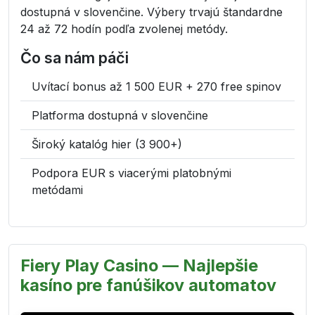
dostupná v slovenčine. Výbery trvajú štandardne
24 až 72 hodín podľa zvolenej metódy.
Čo sa nám páči
Uvítací bonus až 1 500 EUR + 270 free spinov
Platforma dostupná v slovenčine
Široký katalóg hier (3 900+)
Podpora EUR s viacerými platobnými
metódami
Fiery Play Casino — Najlepšie
kasíno pre fanúšikov automatov