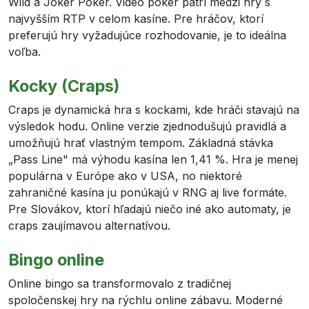
Wild a Joker Poker. Video poker patrí medzi hry s
najvyšším RTP v celom kasíne. Pre hráčov, ktorí
preferujú hry vyžadujúce rozhodovanie, je to ideálna
voľba.
Kocky (Craps)
Craps je dynamická hra s kockami, kde hráči stavajú na
výsledok hodu. Online verzie zjednodušujú pravidlá a
umožňujú hrať vlastným tempom. Základná stávka
„Pass Line" má výhodu kasína len 1,41 %. Hra je menej
populárna v Európe ako v USA, no niektoré
zahraničné kasína ju ponúkajú v RNG aj live formáte.
Pre Slovákov, ktorí hľadajú niečo iné ako automaty, je
craps zaujímavou alternatívou.
Bingo online
Online bingo sa transformovalo z tradičnej
spoločenskej hry na rýchlu online zábavu. Moderné