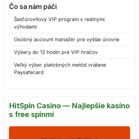
Čo sa nám páči
Šesťúrovňový VIP program s reálnymi
výhodami
Osobný account manažér pre vyššie úrovne
Výbery do 12 hodín pre VIP hráčov
Veľký výber platobných metód vrátane
Paysafecard
HitSpin Casino — Najlepšie kasíno
s free spinmi