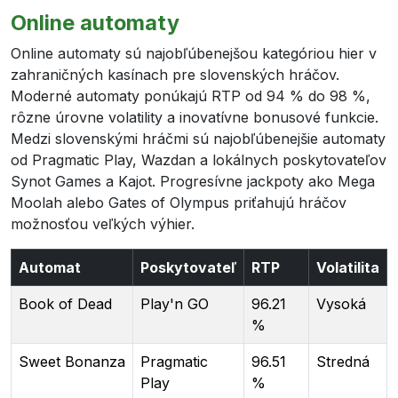
Online automaty
Online automaty sú najobľúbenejšou kategóriou hier v
zahraničných kasínach pre slovenských hráčov.
Moderné automaty ponúkajú RTP od 94 % do 98 %,
rôzne úrovne volatility a inovatívne bonusové funkcie.
Medzi slovenskými hráčmi sú najobľúbenejšie automaty
od Pragmatic Play, Wazdan a lokálnych poskytovateľov
Synot Games a Kajot. Progresívne jackpoty ako Mega
Moolah alebo Gates of Olympus priťahujú hráčov
možnosťou veľkých výhier.
Automat
Poskytovateľ
RTP
Volatilita
Book of Dead
Play'n GO
96.21
Vysoká
%
Sweet Bonanza
Pragmatic
96.51
Stredná
Play
%