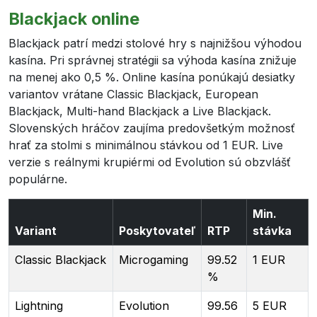
Blackjack online
Blackjack patrí medzi stolové hry s najnižšou výhodou
kasína. Pri správnej stratégii sa výhoda kasína znižuje
na menej ako 0,5 %. Online kasína ponúkajú desiatky
variantov vrátane Classic Blackjack, European
Blackjack, Multi-hand Blackjack a Live Blackjack.
Slovenských hráčov zaujíma predovšetkým možnosť
hrať za stolmi s minimálnou stávkou od 1 EUR. Live
verzie s reálnymi krupiérmi od Evolution sú obzvlášť
populárne.
Min.
Variant
Poskytovateľ
RTP
stávka
Classic Blackjack
Microgaming
99.52
1 EUR
%
Lightning
Evolution
99.56
5 EUR