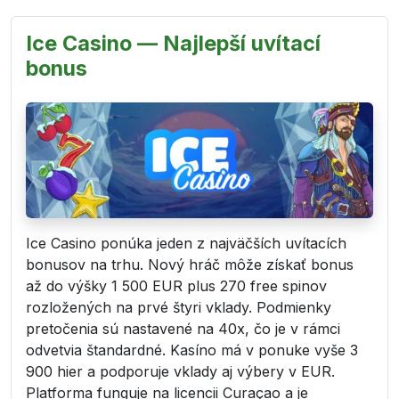
Ice Casino — Najlepší uvítací
bonus
Ice Casino ponúka jeden z najväčších uvítacích
bonusov na trhu. Nový hráč môže získať bonus
až do výšky 1 500 EUR plus 270 free spinov
rozložených na prvé štyri vklady. Podmienky
pretočenia sú nastavené na 40x, čo je v rámci
odvetvia štandardné. Kasíno má v ponuke vyše 3
900 hier a podporuje vklady aj výbery v EUR.
Platforma funguje na licencii Curaçao a je