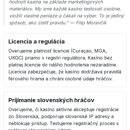
hodnotí kasína na základe marketingových
materiálov. My sme každé kasíno testovali osobne,
vložili vlastné peniaze a čakali na výber. To je jediný
spôsob, ako zistiť pravdu." — Filip Moravčík
Licencia a regulácia
Overujeme platnosť licencie (Curaçao, MGA,
UKGC) priamo v registri regulátora. Kasíno bez
platnej licencie do nášho hodnotenia nezaradíme.
Licencia zabezpečuje, že kasíno dodržiava pravidlá
férového hrania a chráni osobné údaje hráčov.
Prijímanie slovenských hráčov
Overujeme, či kasíno aktívne akceptuje registrácie
zo Slovenska, podporuje slovenské IP adresy a
neblokuje prístup. Testujeme registračný proces s