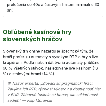
pretočenia do 40x a časovým limitom minimálne 30
dní.
Obľúbené kasínové hry
slovenských hráčov
Slovenský trh online hazardu je špecifický tým, že
hráči preferujú automaty s vysokým RTP a hry s live
krupiérom. Podľa našich dát tvoria automaty približne
68 % všetkých stávok, nasledované live kasínom (18
%) a stolovými hrami (14 %).
💬 Názor experta: „Slováci sú pragmatickí hráči.
Zaujíma ich RTP, rýchlosť výberov a dostupnosť hier
v EUR. Zábavné funkcie sú bonus, ale základ musí
sedieť." — Filip Moravčík