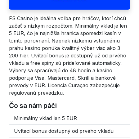
FS Casino je ideálna voľba pre hráčov, ktorí chcú
začať s nízkym rozpočtom. Minimálny vklad je len
5 EUR, čo je najnižšia hranica spomedzi kasín v
tomto porovnaní. Napriek nízkemu vstupnému
prahu kasíno ponúka kvalitný výber viac ako 3
200 hier. Uvítací bonus je dostupný už od prvého
vkladu a free spiny sú prideľované automaticky.
Výbery sa spracúvajú do 48 hodín a kasíno
podporuje Visa, Mastercard, Skrill a bankové
prevody v EUR. Licencia Curaçao zabezpečuje
regulovanú prevádzku.
Čo sa nám páči
Minimálny vklad len 5 EUR
Uvítací bonus dostupný od prvého vkladu