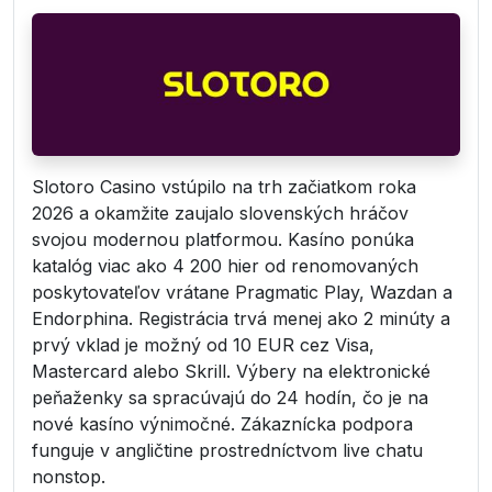
Slotoro Casino vstúpilo na trh začiatkom roka
2026 a okamžite zaujalo slovenských hráčov
svojou modernou platformou. Kasíno ponúka
katalóg viac ako 4 200 hier od renomovaných
poskytovateľov vrátane Pragmatic Play, Wazdan a
Endorphina. Registrácia trvá menej ako 2 minúty a
prvý vklad je možný od 10 EUR cez Visa,
Mastercard alebo Skrill. Výbery na elektronické
peňaženky sa spracúvajú do 24 hodín, čo je na
nové kasíno výnimočné. Zákaznícka podpora
funguje v angličtine prostredníctvom live chatu
nonstop.