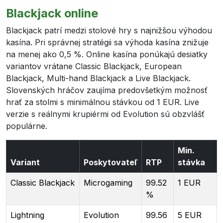
Blackjack online
Blackjack patrí medzi stolové hry s najnižšou výhodou
kasína. Pri správnej stratégii sa výhoda kasína znižuje
na menej ako 0,5 %. Online kasína ponúkajú desiatky
variantov vrátane Classic Blackjack, European
Blackjack, Multi-hand Blackjack a Live Blackjack.
Slovenských hráčov zaujíma predovšetkým možnosť
hrať za stolmi s minimálnou stávkou od 1 EUR. Live
verzie s reálnymi krupiérmi od Evolution sú obzvlášť
populárne.
Min.
Variant
Poskytovateľ
RTP
stávka
Classic Blackjack
Microgaming
99.52
1 EUR
%
Lightning
Evolution
99.56
5 EUR