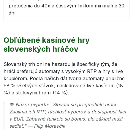
pretočenia do 40x a časovým limitom minimálne 30
dní.
Obľúbené kasínové hry
slovenských hráčov
Slovenský trh online hazardu je špecifický tým, že
hráči preferujú automaty s vysokým RTP a hry s live
krupiérom. Podľa našich dát tvoria automaty približne
68 % všetkých stávok, nasledované live kasínom (18
%) a stolovými hrami (14 %).
💬 Názor experta: „Slováci sú pragmatickí hráči.
Zaujíma ich RTP, rýchlosť výberov a dostupnosť hier
v EUR. Zábavné funkcie sú bonus, ale základ musí
sedieť." — Filip Moravčík