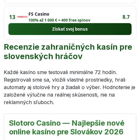
FS Casino
13
8.7
100% až 1 000 € + 400 free spinov
Získať svoj bonus
Recenzie zahraničných kasín pre
slovenských hráčov
Každé kasíno sme testovali minimálne 72 hodín.
Registrovali sme sa, vložili vlastné prostriedky, hrali
automaty aj stolové hry a žiadali o výber. Hodnotenie je
založené výlučne na reálnej skúsenosti, nie na
reklamných sľuboch.
Slotoro Casino — Najlepšie nové
online kasíno pre Slovákov 2026