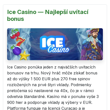
Ice Casino — Najlepší uvítací
bonus
Ice Casino ponúka jeden z najväčších uvítacích
bonusov na trhu. Nový hráč môže získať bonus
až do výšky 1 500 EUR plus 270 free spinov
rozložených na prvé štyri vklady. Podmienky
pretočenia sú nastavené na 40x, čo je v rámci
odvetvia štandardné. Kasíno má v ponuke vyše 3
900 hier a podporuje vklady aj výbery v EUR.
Platforma funguje na licencii Curaçao a je