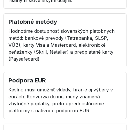
reálnymi slovenskými údajmi.
Platobné metódy
Hodnotíme dostupnosť slovenských platobných
metód: bankové prevody (Tatrabanka, SLSP,
VÚB), karty Visa a Mastercard, elektronické
peňaženky (Skrill, Neteller) a predplatené karty
(Paysafecard).
Podpora EUR
Kasíno musí umožniť vklady, hranie aj výbery v
eurách. Konverzia do inej meny znamená
zbytočné poplatky, preto uprednostňujeme
platformy s natívnou podporou EUR.