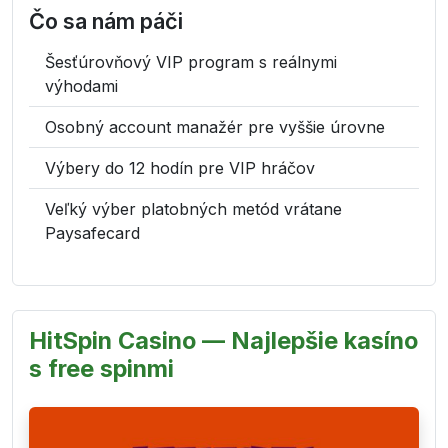
Čo sa nám páči
Šesťúrovňový VIP program s reálnymi
výhodami
Osobný account manažér pre vyššie úrovne
Výbery do 12 hodín pre VIP hráčov
Veľký výber platobných metód vrátane
Paysafecard
HitSpin Casino — Najlepšie kasíno
s free spinmi