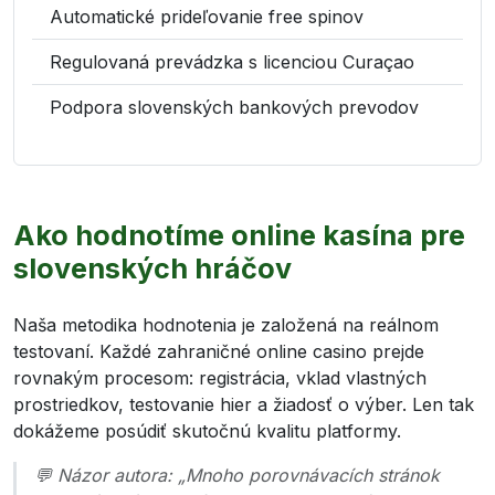
Automatické prideľovanie free spinov
Regulovaná prevádzka s licenciou Curaçao
Podpora slovenských bankových prevodov
Ako hodnotíme online kasína pre
slovenských hráčov
Naša metodika hodnotenia je založená na reálnom
testovaní. Každé zahraničné online casino prejde
rovnakým procesom: registrácia, vklad vlastných
prostriedkov, testovanie hier a žiadosť o výber. Len tak
dokážeme posúdiť skutočnú kvalitu platformy.
💬 Názor autora: „Mnoho porovnávacích stránok