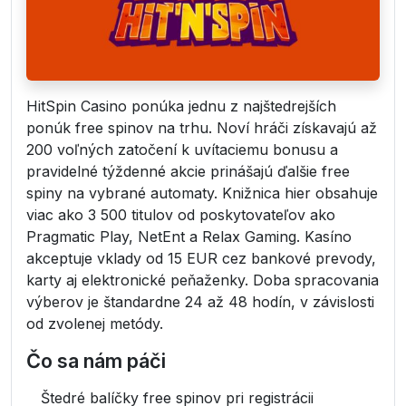
HitSpin Casino ponúka jednu z najštedrejších
ponúk free spinov na trhu. Noví hráči získavajú až
200 voľných zatočení k uvítaciemu bonusu a
pravidelné týždenné akcie prinášajú ďalšie free
spiny na vybrané automaty. Knižnica hier obsahuje
viac ako 3 500 titulov od poskytovateľov ako
Pragmatic Play, NetEnt a Relax Gaming. Kasíno
akceptuje vklady od 15 EUR cez bankové prevody,
karty aj elektronické peňaženky. Doba spracovania
výberov je štandardne 24 až 48 hodín, v závislosti
od zvolenej metódy.
Čo sa nám páči
Štedré balíčky free spinov pri registrácii