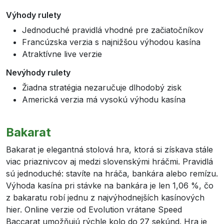
Výhody rulety
Jednoduché pravidlá vhodné pre začiatočníkov
Francúzska verzia s najnižšou výhodou kasína
Atraktívne live verzie
Nevýhody rulety
Žiadna stratégia nezaručuje dlhodobý zisk
Americká verzia má vysokú výhodu kasína
Bakarat
Bakarat je elegantná stolová hra, ktorá si získava stále
viac priaznivcov aj medzi slovenskými hráčmi. Pravidlá
sú jednoduché: stavíte na hráča, bankára alebo remízu.
Výhoda kasína pri stávke na bankára je len 1,06 %, čo
z bakaratu robí jednu z najvýhodnejších kasínových
hier. Online verzie od Evolution vrátane Speed
Baccarat umožňujú rýchle kolo do 27 sekúnd. Hra je