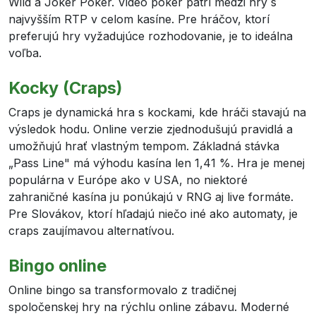
Wild a Joker Poker. Video poker patrí medzi hry s
najvyšším RTP v celom kasíne. Pre hráčov, ktorí
preferujú hry vyžadujúce rozhodovanie, je to ideálna
voľba.
Kocky (Craps)
Craps je dynamická hra s kockami, kde hráči stavajú na
výsledok hodu. Online verzie zjednodušujú pravidlá a
umožňujú hrať vlastným tempom. Základná stávka
„Pass Line" má výhodu kasína len 1,41 %. Hra je menej
populárna v Európe ako v USA, no niektoré
zahraničné kasína ju ponúkajú v RNG aj live formáte.
Pre Slovákov, ktorí hľadajú niečo iné ako automaty, je
craps zaujímavou alternatívou.
Bingo online
Online bingo sa transformovalo z tradičnej
spoločenskej hry na rýchlu online zábavu. Moderné