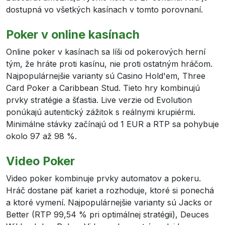
dostupná vo všetkých kasínach v tomto porovnaní.
Poker v online kasínach
Online poker v kasínach sa líši od pokerových herní
tým, že hráte proti kasínu, nie proti ostatným hráčom.
Najpopulárnejšie varianty sú Casino Hold'em, Three
Card Poker a Caribbean Stud. Tieto hry kombinujú
prvky stratégie a šťastia. Live verzie od Evolution
ponúkajú autentický zážitok s reálnymi krupiérmi.
Minimálne stávky začínajú od 1 EUR a RTP sa pohybuje
okolo 97 až 98 %.
Video Poker
Video poker kombinuje prvky automatov a pokeru.
Hráč dostane päť kariet a rozhoduje, ktoré si ponechá
a ktoré vymení. Najpopulárnejšie varianty sú Jacks or
Better (RTP 99,54 % pri optimálnej stratégii), Deuces