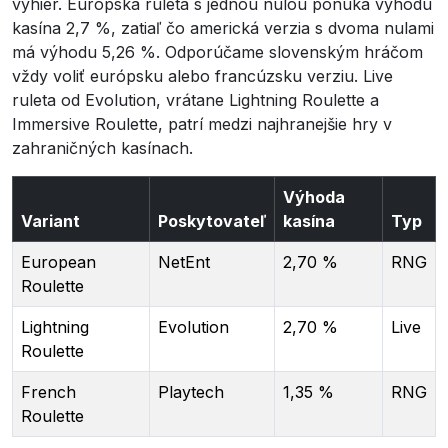
výhier. Európska ruleta s jednou nulou ponúka výhodu
kasína 2,7 %, zatiaľ čo americká verzia s dvoma nulami
má výhodu 5,26 %. Odporúčame slovenským hráčom
vždy voliť európsku alebo francúzsku verziu. Live
ruleta od Evolution, vrátane Lightning Roulette a
Immersive Roulette, patrí medzi najhranejšie hry v
zahraničných kasínach.
Výhoda
Variant
Poskytovateľ
kasína
Typ
European
NetEnt
2,70 %
RNG
Roulette
Lightning
Evolution
2,70 %
Live
Roulette
French
Playtech
1,35 %
RNG
Roulette