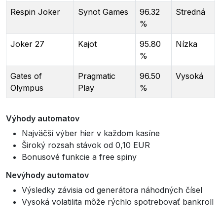
Respin Joker
Synot Games
96.32
Stredná
%
Joker 27
Kajot
95.80
Nízka
%
Gates of
Pragmatic
96.50
Vysoká
Olympus
Play
%
Výhody automatov
Najväčší výber hier v každom kasíne
Široký rozsah stávok od 0,10 EUR
Bonusové funkcie a free spiny
Nevýhody automatov
Výsledky závisia od generátora náhodných čísel
Vysoká volatilita môže rýchlo spotrebovať bankroll