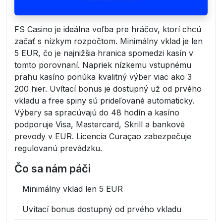
FS Casino je ideálna voľba pre hráčov, ktorí chcú
začať s nízkym rozpočtom. Minimálny vklad je len
5 EUR, čo je najnižšia hranica spomedzi kasín v
tomto porovnaní. Napriek nízkemu vstupnému
prahu kasíno ponúka kvalitný výber viac ako 3
200 hier. Uvítací bonus je dostupný už od prvého
vkladu a free spiny sú prideľované automaticky.
Výbery sa spracúvajú do 48 hodín a kasíno
podporuje Visa, Mastercard, Skrill a bankové
prevody v EUR. Licencia Curaçao zabezpečuje
regulovanú prevádzku.
Čo sa nám páči
Minimálny vklad len 5 EUR
Uvítací bonus dostupný od prvého vkladu