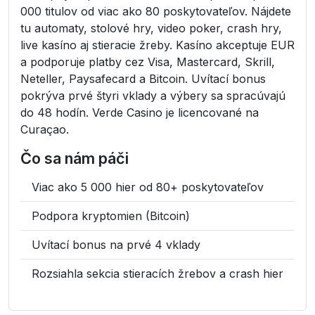
000 titulov od viac ako 80 poskytovateľov. Nájdete
tu automaty, stolové hry, video poker, crash hry,
live kasíno aj stieracie žreby. Kasíno akceptuje EUR
a podporuje platby cez Visa, Mastercard, Skrill,
Neteller, Paysafecard a Bitcoin. Uvítací bonus
pokrýva prvé štyri vklady a výbery sa spracúvajú
do 48 hodín. Verde Casino je licencované na
Curaçao.
Čo sa nám páči
Viac ako 5 000 hier od 80+ poskytovateľov
Podpora kryptomien (Bitcoin)
Uvítací bonus na prvé 4 vklady
Rozsiahla sekcia stieracích žrebov a crash hier