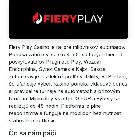
Fiery Play Casino je raj pre milovníkov automatov.
Ponuka zahŕňa viac ako 4 500 slotových hier od
poskytovateľov Pragmatic Play, Wazdan,
Endorphina, Synot Games a Kajot. Sekcia
automatov je rozdelená podľa volatility, RTP a tém,
čo uľahčuje výber. Kasíno ponúka vkladový bonus
aj pravidelné turnaje na automatoch s prizovým
fondom. Minimálny vklad je 10 EUR a výbery sa
realizujú do 48 hodín. Platforma je plne
responzívna a funguje na mobiloch bez nutnosti
sťahovania aplikácie.
Čo sa nám páči