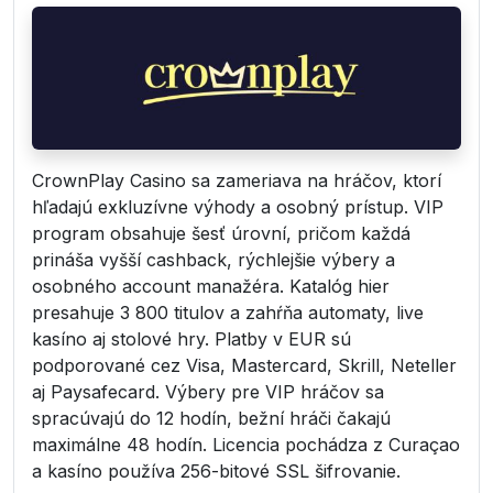
CrownPlay Casino sa zameriava na hráčov, ktorí
hľadajú exkluzívne výhody a osobný prístup. VIP
program obsahuje šesť úrovní, pričom každá
prináša vyšší cashback, rýchlejšie výbery a
osobného account manažéra. Katalóg hier
presahuje 3 800 titulov a zahŕňa automaty, live
kasíno aj stolové hry. Platby v EUR sú
podporované cez Visa, Mastercard, Skrill, Neteller
aj Paysafecard. Výbery pre VIP hráčov sa
spracúvajú do 12 hodín, bežní hráči čakajú
maximálne 48 hodín. Licencia pochádza z Curaçao
a kasíno používa 256-bitové SSL šifrovanie.