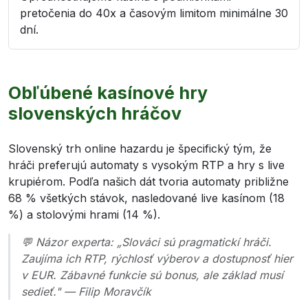
pretočenia do 40x a časovým limitom minimálne 30
dní.
Obľúbené kasínové hry
slovenských hráčov
Slovenský trh online hazardu je špecifický tým, že
hráči preferujú automaty s vysokým RTP a hry s live
krupiérom. Podľa našich dát tvoria automaty približne
68 % všetkých stávok, nasledované live kasínom (18
%) a stolovými hrami (14 %).
💬 Názor experta: „Slováci sú pragmatickí hráči.
Zaujíma ich RTP, rýchlosť výberov a dostupnosť hier
v EUR. Zábavné funkcie sú bonus, ale základ musí
sedieť." — Filip Moravčík