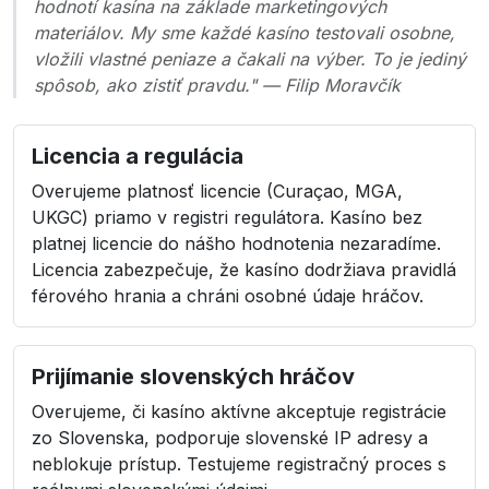
hodnotí kasína na základe marketingových
materiálov. My sme každé kasíno testovali osobne,
vložili vlastné peniaze a čakali na výber. To je jediný
spôsob, ako zistiť pravdu." — Filip Moravčík
Licencia a regulácia
Overujeme platnosť licencie (Curaçao, MGA,
UKGC) priamo v registri regulátora. Kasíno bez
platnej licencie do nášho hodnotenia nezaradíme.
Licencia zabezpečuje, že kasíno dodržiava pravidlá
férového hrania a chráni osobné údaje hráčov.
Prijímanie slovenských hráčov
Overujeme, či kasíno aktívne akceptuje registrácie
zo Slovenska, podporuje slovenské IP adresy a
neblokuje prístup. Testujeme registračný proces s