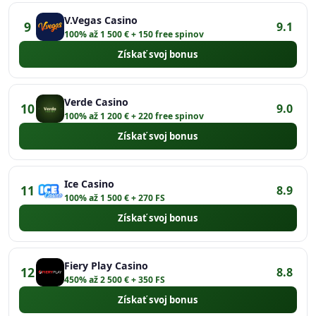
V.Vegas Casino
9
9.1
100% až 1 500 € + 150 free spinov
Získať svoj bonus
Verde Casino
10
9.0
100% až 1 200 € + 220 free spinov
Získať svoj bonus
Ice Casino
11
8.9
100% až 1 500 € + 270 FS
Získať svoj bonus
Fiery Play Casino
12
8.8
450% až 2 500 € + 350 FS
Získať svoj bonus