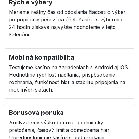
Rýchle výbery
Meriame reálny čas od odoslania žiadosti o výber
po pripísanie peňazí na účet. Kasíno s výbermi do
24 hodín získava najvyššie hodnotenie v tejto
kategórii.
Mobilná kompatibilita
Testujeme kasíno na zariadeniach s Android aj iOS.
Hodnotíme rýchlosť načítania, prispôsobenie
rozhrania, funkčnosť hier a stabilitu pripojenia na
mobilných sieťach.
Bonusová ponuka
Analyzujeme výšku bonusu, podmienky
pretočenia, časový limit a obmedzenia hier.
Uprednostňujeme kasína s podmienkami