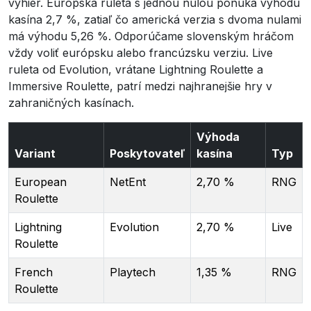
výhier. Európska ruleta s jednou nulou ponúka výhodu
kasína 2,7 %, zatiaľ čo americká verzia s dvoma nulami
má výhodu 5,26 %. Odporúčame slovenským hráčom
vždy voliť európsku alebo francúzsku verziu. Live
ruleta od Evolution, vrátane Lightning Roulette a
Immersive Roulette, patrí medzi najhranejšie hry v
zahraničných kasínach.
Výhoda
Variant
Poskytovateľ
kasína
Typ
European
NetEnt
2,70 %
RNG
Roulette
Lightning
Evolution
2,70 %
Live
Roulette
French
Playtech
1,35 %
RNG
Roulette