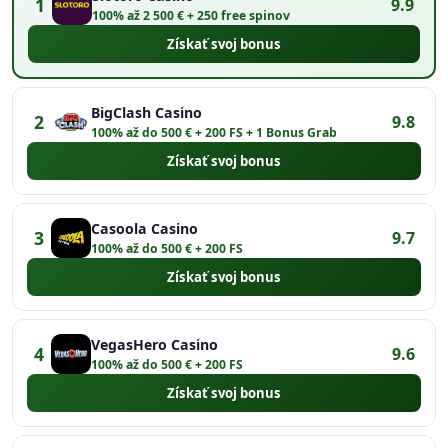
1
9.9
100% až 2 500 € + 250 free spinov
Získať svoj bonus
BigClash Casino
2
9.8
100% až do 500 € + 200 FS + 1 Bonus Grab
Získať svoj bonus
Casoola Casino
3
9.7
100% až do 500 € + 200 FS
Získať svoj bonus
VegasHero Casino
4
9.6
100% až do 500 € + 200 FS
Získať svoj bonus