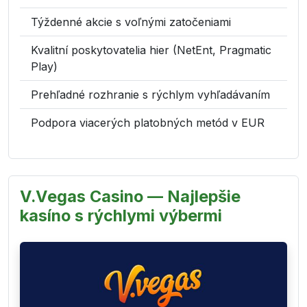
Týždenné akcie s voľnými zatočeniami
Kvalitní poskytovatelia hier (NetEnt, Pragmatic
Play)
Prehľadné rozhranie s rýchlym vyhľadávaním
Podpora viacerých platobných metód v EUR
V.Vegas Casino — Najlepšie
kasíno s rýchlymi výbermi