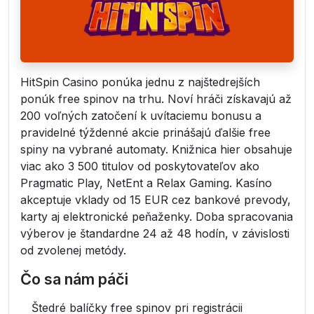
HitSpin Casino ponúka jednu z najštedrejších
ponúk free spinov na trhu. Noví hráči získavajú až
200 voľných zatočení k uvítaciemu bonusu a
pravidelné týždenné akcie prinášajú ďalšie free
spiny na vybrané automaty. Knižnica hier obsahuje
viac ako 3 500 titulov od poskytovateľov ako
Pragmatic Play, NetEnt a Relax Gaming. Kasíno
akceptuje vklady od 15 EUR cez bankové prevody,
karty aj elektronické peňaženky. Doba spracovania
výberov je štandardne 24 až 48 hodín, v závislosti
od zvolenej metódy.
Čo sa nám páči
Štedré balíčky free spinov pri registrácii