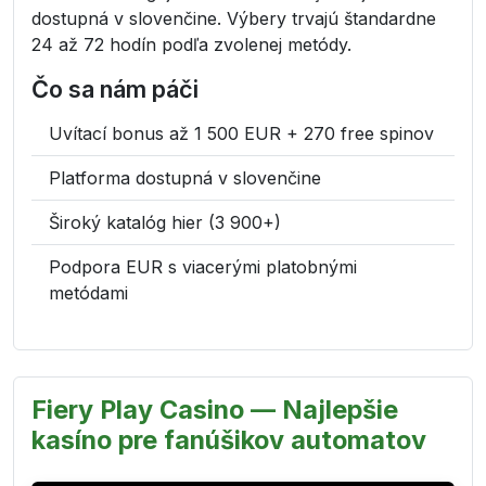
dostupná v slovenčine. Výbery trvajú štandardne
24 až 72 hodín podľa zvolenej metódy.
Čo sa nám páči
Uvítací bonus až 1 500 EUR + 270 free spinov
Platforma dostupná v slovenčine
Široký katalóg hier (3 900+)
Podpora EUR s viacerými platobnými
metódami
Fiery Play Casino — Najlepšie
kasíno pre fanúšikov automatov