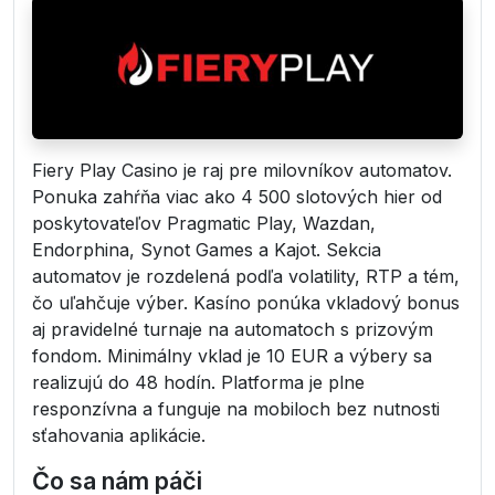
Fiery Play Casino je raj pre milovníkov automatov.
Ponuka zahŕňa viac ako 4 500 slotových hier od
poskytovateľov Pragmatic Play, Wazdan,
Endorphina, Synot Games a Kajot. Sekcia
automatov je rozdelená podľa volatility, RTP a tém,
čo uľahčuje výber. Kasíno ponúka vkladový bonus
aj pravidelné turnaje na automatoch s prizovým
fondom. Minimálny vklad je 10 EUR a výbery sa
realizujú do 48 hodín. Platforma je plne
responzívna a funguje na mobiloch bez nutnosti
sťahovania aplikácie.
Čo sa nám páči