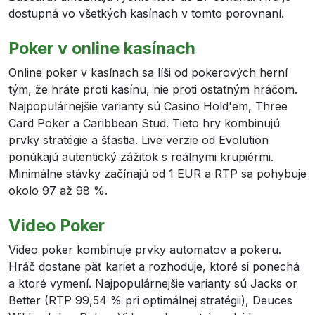
dostupná vo všetkých kasínach v tomto porovnaní.
Poker v online kasínach
Online poker v kasínach sa líši od pokerových herní
tým, že hráte proti kasínu, nie proti ostatným hráčom.
Najpopulárnejšie varianty sú Casino Hold'em, Three
Card Poker a Caribbean Stud. Tieto hry kombinujú
prvky stratégie a šťastia. Live verzie od Evolution
ponúkajú autentický zážitok s reálnymi krupiérmi.
Minimálne stávky začínajú od 1 EUR a RTP sa pohybuje
okolo 97 až 98 %.
Video Poker
Video poker kombinuje prvky automatov a pokeru.
Hráč dostane päť kariet a rozhoduje, ktoré si ponechá
a ktoré vymení. Najpopulárnejšie varianty sú Jacks or
Better (RTP 99,54 % pri optimálnej stratégii), Deuces