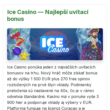
Ice Casino — Najlepší uvítací
bonus
Ice Casino ponúka jeden z najväčších uvítacích
bonusov na trhu. Nový hráč môže získať bonus
až do výšky 1 500 EUR plus 270 free spinov
rozložených na prvé štyri vklady. Podmienky
pretočenia sú nastavené na 40x, čo je v rámci
odvetvia štandardné. Kasíno má v ponuke vyše 3
900 hier a podporuje vklady aj výbery v EUR.
Platforma funguje na licencii Curaçao a je