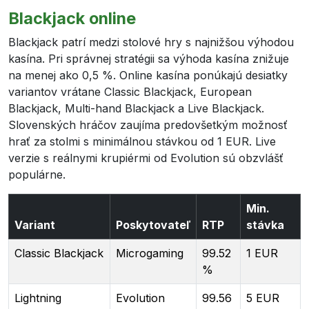
Blackjack online
Blackjack patrí medzi stolové hry s najnižšou výhodou
kasína. Pri správnej stratégii sa výhoda kasína znižuje
na menej ako 0,5 %. Online kasína ponúkajú desiatky
variantov vrátane Classic Blackjack, European
Blackjack, Multi-hand Blackjack a Live Blackjack.
Slovenských hráčov zaujíma predovšetkým možnosť
hrať za stolmi s minimálnou stávkou od 1 EUR. Live
verzie s reálnymi krupiérmi od Evolution sú obzvlášť
populárne.
Min.
Variant
Poskytovateľ
RTP
stávka
Classic Blackjack
Microgaming
99.52
1 EUR
%
Lightning
Evolution
99.56
5 EUR