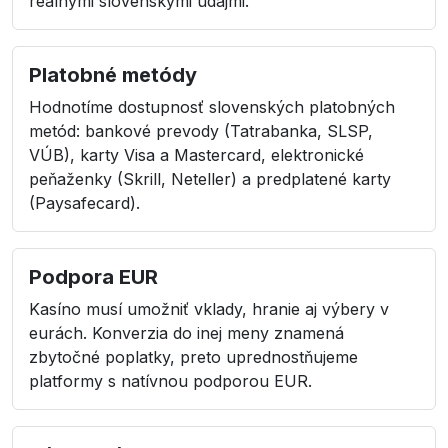
reálnymi slovenskými údajmi.
Platobné metódy
Hodnotíme dostupnosť slovenských platobných
metód: bankové prevody (Tatrabanka, SLSP,
VÚB), karty Visa a Mastercard, elektronické
peňaženky (Skrill, Neteller) a predplatené karty
(Paysafecard).
Podpora EUR
Kasíno musí umožniť vklady, hranie aj výbery v
eurách. Konverzia do inej meny znamená
zbytočné poplatky, preto uprednostňujeme
platformy s natívnou podporou EUR.