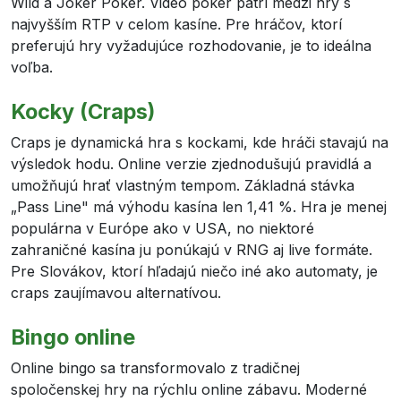
Wild a Joker Poker. Video poker patrí medzi hry s
najvyšším RTP v celom kasíne. Pre hráčov, ktorí
preferujú hry vyžadujúce rozhodovanie, je to ideálna
voľba.
Kocky (Craps)
Craps je dynamická hra s kockami, kde hráči stavajú na
výsledok hodu. Online verzie zjednodušujú pravidlá a
umožňujú hrať vlastným tempom. Základná stávka
„Pass Line" má výhodu kasína len 1,41 %. Hra je menej
populárna v Európe ako v USA, no niektoré
zahraničné kasína ju ponúkajú v RNG aj live formáte.
Pre Slovákov, ktorí hľadajú niečo iné ako automaty, je
craps zaujímavou alternatívou.
Bingo online
Online bingo sa transformovalo z tradičnej
spoločenskej hry na rýchlu online zábavu. Moderné