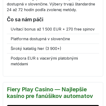
dostupná v slovenčine. Výbery trvajú štandardne
24 až 72 hodín podľa zvolenej metódy.
Čo sa nám páči
Uvítací bonus až 1 500 EUR + 270 free spinov
Platforma dostupná v slovenčine
Široký katalóg hier (3 900+)
Podpora EUR s viacerými platobnými
metódami
Fiery Play Casino — Najlepšie
kasíno pre fanúšikov automatov