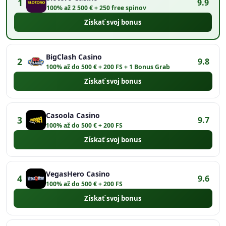
1
9.9
100% až 2 500 € + 250 free spinov
Získať svoj bonus
BigClash Casino
2
9.8
100% až do 500 € + 200 FS + 1 Bonus Grab
Získať svoj bonus
Casoola Casino
3
9.7
100% až do 500 € + 200 FS
Získať svoj bonus
VegasHero Casino
4
9.6
100% až do 500 € + 200 FS
Získať svoj bonus