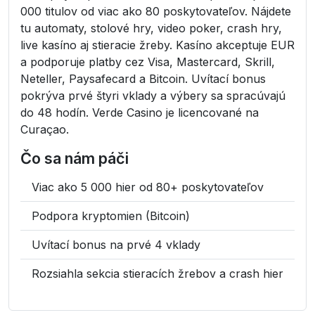
000 titulov od viac ako 80 poskytovateľov. Nájdete
tu automaty, stolové hry, video poker, crash hry,
live kasíno aj stieracie žreby. Kasíno akceptuje EUR
a podporuje platby cez Visa, Mastercard, Skrill,
Neteller, Paysafecard a Bitcoin. Uvítací bonus
pokrýva prvé štyri vklady a výbery sa spracúvajú
do 48 hodín. Verde Casino je licencované na
Curaçao.
Čo sa nám páči
Viac ako 5 000 hier od 80+ poskytovateľov
Podpora kryptomien (Bitcoin)
Uvítací bonus na prvé 4 vklady
Rozsiahla sekcia stieracích žrebov a crash hier