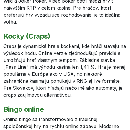
Wild a Joker Poker. Video poker patrí medzi hry s
najvyšším RTP v celom kasíne. Pre hráčov, ktorí
preferujú hry vyžadujúce rozhodovanie, je to ideálna
voľba.
Kocky (Craps)
Craps je dynamická hra s kockami, kde hráči stavajú na
výsledok hodu. Online verzie zjednodušujú pravidlá a
umožňujú hrať vlastným tempom. Základná stávka
„Pass Line" má výhodu kasína len 1,41 %. Hra je menej
populárna v Európe ako v USA, no niektoré
zahraničné kasína ju ponúkajú v RNG aj live formáte.
Pre Slovákov, ktorí hľadajú niečo iné ako automaty, je
craps zaujímavou alternatívou.
Bingo online
Online bingo sa transformovalo z tradičnej
spoločenskej hry na rýchlu online zábavu. Moderné