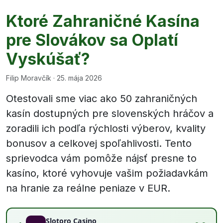
Ktoré Zahraničné Kasína
pre Slovákov sa Oplatí
Vyskúšať?
Filip Moravčík · 25. mája 2026
Otestovali sme viac ako 50 zahraničných
kasín dostupných pre slovenských hráčov a
zoradili ich podľa rýchlosti výberov, kvality
bonusov a celkovej spoľahlivosti. Tento
sprievodca vám pomôže nájsť presne to
kasíno, ktoré vyhovuje vašim požiadavkám
na hranie za reálne peniaze v EUR.
Slotoro Casino