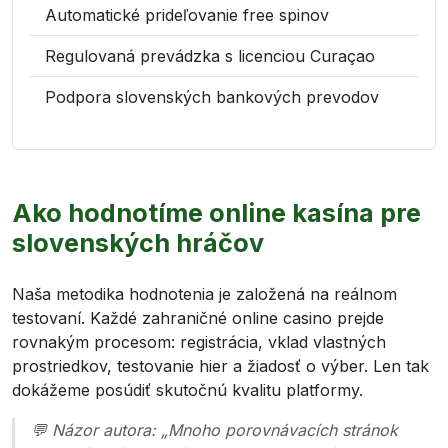
Automatické prideľovanie free spinov
Regulovaná prevádzka s licenciou Curaçao
Podpora slovenských bankových prevodov
Ako hodnotíme online kasína pre
slovenských hráčov
Naša metodika hodnotenia je založená na reálnom
testovaní. Každé zahraničné online casino prejde
rovnakým procesom: registrácia, vklad vlastných
prostriedkov, testovanie hier a žiadosť o výber. Len tak
dokážeme posúdiť skutočnú kvalitu platformy.
💬 Názor autora: „Mnoho porovnávacích stránok