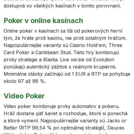
dostupná vo všetkých kasínach v tomto porovnaní.
Poker v online kasínach
Online poker v kasínach sa líši od pokerových herní
tým, že hráte proti kasínu, nie proti ostatným hráčom.
Najpopulárnejšie varianty sú Casino Hold'em, Three
Card Poker a Caribbean Stud. Tieto hry kombinujú
prvky stratégie a šťastia. Live verzie od Evolution
ponúkajú autentický zážitok s reálnymi krupiérmi.
Minimálne stávky začínajú od 1 EUR a RTP sa pohybuje
okolo 97 až 98 %.
Video Poker
Video poker kombinuje prvky automatov a pokeru.
Hráč dostane päť kariet a rozhoduje, ktoré si ponechá
a ktoré vymení. Najpopulárnejšie varianty sú Jacks or
Better (RTP 99,54 % pri optimálnej stratégii), Deuces