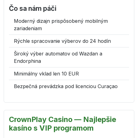
Čo sa nám páči
Moderný dizajn prispôsobený mobilným
zariadeniam
Rýchle spracovanie výberov do 24 hodín
Široký výber automatov od Wazdan a
Endorphina
Minimálny vklad len 10 EUR
Bezpečná prevádzka pod licenciou Curaçao
CrownPlay Casino — Najlepšie
kasíno s VIP programom