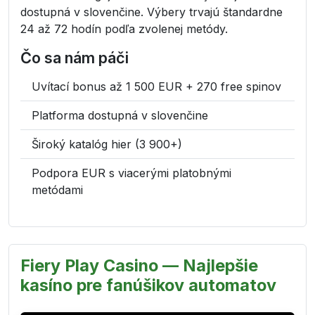
dostupná v slovenčine. Výbery trvajú štandardne
24 až 72 hodín podľa zvolenej metódy.
Čo sa nám páči
Uvítací bonus až 1 500 EUR + 270 free spinov
Platforma dostupná v slovenčine
Široký katalóg hier (3 900+)
Podpora EUR s viacerými platobnými
metódami
Fiery Play Casino — Najlepšie
kasíno pre fanúšikov automatov