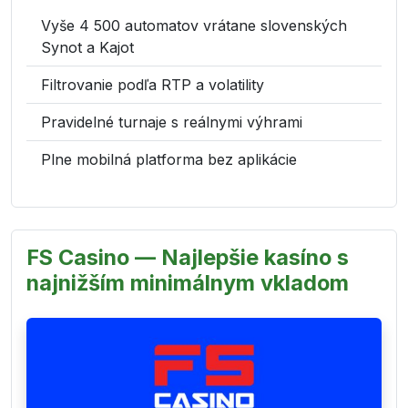
Vyše 4 500 automatov vrátane slovenských
Synot a Kajot
Filtrovanie podľa RTP a volatility
Pravidelné turnaje s reálnymi výhrami
Plne mobilná platforma bez aplikácie
FS Casino — Najlepšie kasíno s
najnižším minimálnym vkladom