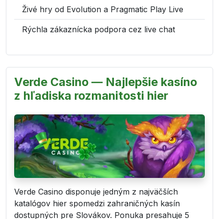
Živé hry od Evolution a Pragmatic Play Live
Rýchla zákaznícka podpora cez live chat
Verde Casino — Najlepšie kasíno
z hľadiska rozmanitosti hier
Verde Casino disponuje jedným z najväčších
katalógov hier spomedzi zahraničných kasín
dostupných pre Slovákov. Ponuka presahuje 5