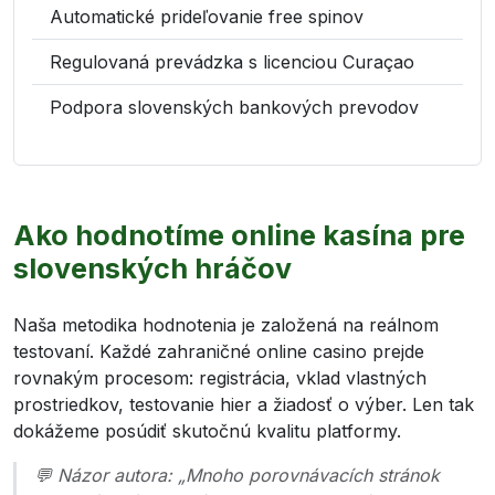
Automatické prideľovanie free spinov
Regulovaná prevádzka s licenciou Curaçao
Podpora slovenských bankových prevodov
Ako hodnotíme online kasína pre
slovenských hráčov
Naša metodika hodnotenia je založená na reálnom
testovaní. Každé zahraničné online casino prejde
rovnakým procesom: registrácia, vklad vlastných
prostriedkov, testovanie hier a žiadosť o výber. Len tak
dokážeme posúdiť skutočnú kvalitu platformy.
💬 Názor autora: „Mnoho porovnávacích stránok