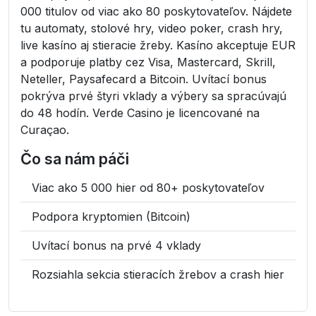
000 titulov od viac ako 80 poskytovateľov. Nájdete
tu automaty, stolové hry, video poker, crash hry,
live kasíno aj stieracie žreby. Kasíno akceptuje EUR
a podporuje platby cez Visa, Mastercard, Skrill,
Neteller, Paysafecard a Bitcoin. Uvítací bonus
pokrýva prvé štyri vklady a výbery sa spracúvajú
do 48 hodín. Verde Casino je licencované na
Curaçao.
Čo sa nám páči
Viac ako 5 000 hier od 80+ poskytovateľov
Podpora kryptomien (Bitcoin)
Uvítací bonus na prvé 4 vklady
Rozsiahla sekcia stieracích žrebov a crash hier