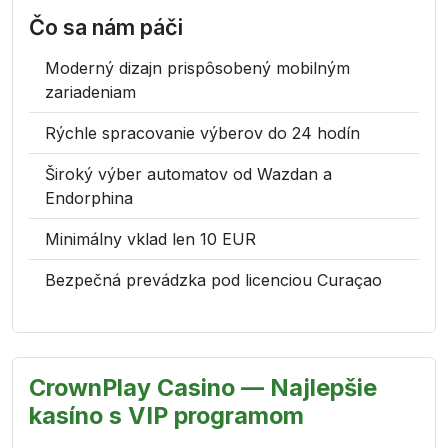
Čo sa nám páči
Moderný dizajn prispôsobený mobilným
zariadeniam
Rýchle spracovanie výberov do 24 hodín
Široký výber automatov od Wazdan a
Endorphina
Minimálny vklad len 10 EUR
Bezpečná prevádzka pod licenciou Curaçao
CrownPlay Casino — Najlepšie
kasíno s VIP programom