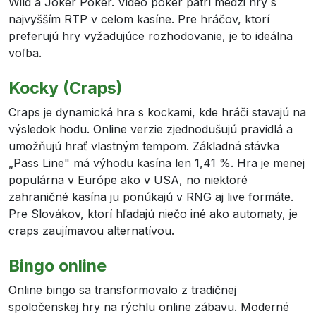
Wild a Joker Poker. Video poker patrí medzi hry s
najvyšším RTP v celom kasíne. Pre hráčov, ktorí
preferujú hry vyžadujúce rozhodovanie, je to ideálna
voľba.
Kocky (Craps)
Craps je dynamická hra s kockami, kde hráči stavajú na
výsledok hodu. Online verzie zjednodušujú pravidlá a
umožňujú hrať vlastným tempom. Základná stávka
„Pass Line" má výhodu kasína len 1,41 %. Hra je menej
populárna v Európe ako v USA, no niektoré
zahraničné kasína ju ponúkajú v RNG aj live formáte.
Pre Slovákov, ktorí hľadajú niečo iné ako automaty, je
craps zaujímavou alternatívou.
Bingo online
Online bingo sa transformovalo z tradičnej
spoločenskej hry na rýchlu online zábavu. Moderné