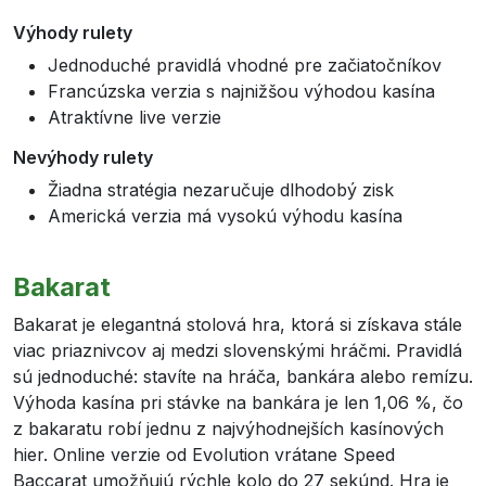
Výhody rulety
Jednoduché pravidlá vhodné pre začiatočníkov
Francúzska verzia s najnižšou výhodou kasína
Atraktívne live verzie
Nevýhody rulety
Žiadna stratégia nezaručuje dlhodobý zisk
Americká verzia má vysokú výhodu kasína
Bakarat
Bakarat je elegantná stolová hra, ktorá si získava stále
viac priaznivcov aj medzi slovenskými hráčmi. Pravidlá
sú jednoduché: stavíte na hráča, bankára alebo remízu.
Výhoda kasína pri stávke na bankára je len 1,06 %, čo
z bakaratu robí jednu z najvýhodnejších kasínových
hier. Online verzie od Evolution vrátane Speed
Baccarat umožňujú rýchle kolo do 27 sekúnd. Hra je