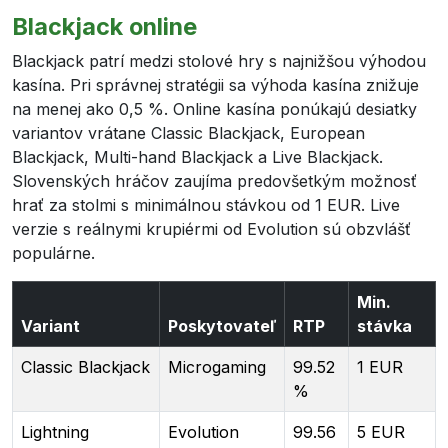
Blackjack online
Blackjack patrí medzi stolové hry s najnižšou výhodou
kasína. Pri správnej stratégii sa výhoda kasína znižuje
na menej ako 0,5 %. Online kasína ponúkajú desiatky
variantov vrátane Classic Blackjack, European
Blackjack, Multi-hand Blackjack a Live Blackjack.
Slovenských hráčov zaujíma predovšetkým možnosť
hrať za stolmi s minimálnou stávkou od 1 EUR. Live
verzie s reálnymi krupiérmi od Evolution sú obzvlášť
populárne.
Min.
Variant
Poskytovateľ
RTP
stávka
Classic Blackjack
Microgaming
99.52
1 EUR
%
Lightning
Evolution
99.56
5 EUR