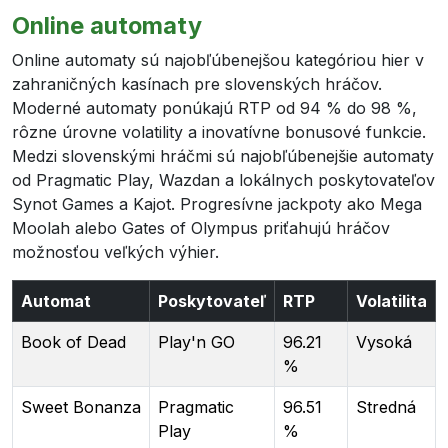
Online automaty
Online automaty sú najobľúbenejšou kategóriou hier v
zahraničných kasínach pre slovenských hráčov.
Moderné automaty ponúkajú RTP od 94 % do 98 %,
rôzne úrovne volatility a inovatívne bonusové funkcie.
Medzi slovenskými hráčmi sú najobľúbenejšie automaty
od Pragmatic Play, Wazdan a lokálnych poskytovateľov
Synot Games a Kajot. Progresívne jackpoty ako Mega
Moolah alebo Gates of Olympus priťahujú hráčov
možnosťou veľkých výhier.
Automat
Poskytovateľ
RTP
Volatilita
Book of Dead
Play'n GO
96.21
Vysoká
%
Sweet Bonanza
Pragmatic
96.51
Stredná
Play
%