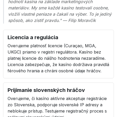
hodnotí kasína na základe marketingových
materiálov. My sme každé kasíno testovali osobne,
vložili vlastné peniaze a čakali na výber. To je jediný
spôsob, ako zistiť pravdu." — Filip Moravčík
Licencia a regulácia
Overujeme platnosť licencie (Curaçao, MGA,
UKGC) priamo v registri regulátora. Kasíno bez
platnej licencie do nášho hodnotenia nezaradíme.
Licencia zabezpečuje, že kasíno dodržiava pravidlá
férového hrania a chráni osobné údaje hráčov.
Prijímanie slovenských hráčov
Overujeme, či kasíno aktívne akceptuje registrácie
zo Slovenska, podporuje slovenské IP adresy a
neblokuje prístup. Testujeme registračný proces s