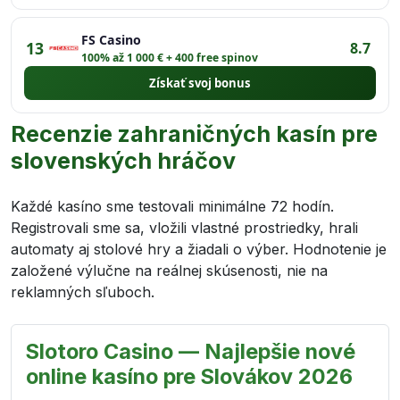
FS Casino
13
8.7
100% až 1 000 € + 400 free spinov
Získať svoj bonus
Recenzie zahraničných kasín pre
slovenských hráčov
Každé kasíno sme testovali minimálne 72 hodín.
Registrovali sme sa, vložili vlastné prostriedky, hrali
automaty aj stolové hry a žiadali o výber. Hodnotenie je
založené výlučne na reálnej skúsenosti, nie na
reklamných sľuboch.
Slotoro Casino — Najlepšie nové
online kasíno pre Slovákov 2026