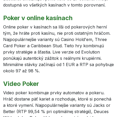
dostupná vo všetkých kasínach v tomto porovnaní.
Poker v online kasínach
Online poker v kasínach sa líši od pokerových herní
tým, že hráte proti kasínu, nie proti ostatným hráčom.
Najpopulárnejšie varianty sú Casino Hold'em, Three
Card Poker a Caribbean Stud. Tieto hry kombinujú
prvky stratégie a šťastia. Live verzie od Evolution
ponúkajú autentický zážitok s reálnymi krupiérmi.
Minimálne stávky začínajú od 1 EUR a RTP sa pohybuje
okolo 97 až 98 %.
Video Poker
Video poker kombinuje prvky automatov a pokeru.
Hráč dostane päť kariet a rozhoduje, ktoré si ponechá
a ktoré vymení. Najpopulárnejšie varianty sú Jacks or
Better (RTP 99,54 % pri optimálnej stratégii), Deuces