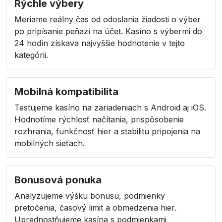
Rýchle výbery
Meriame reálny čas od odoslania žiadosti o výber
po pripísanie peňazí na účet. Kasíno s výbermi do
24 hodín získava najvyššie hodnotenie v tejto
kategórii.
Mobilná kompatibilita
Testujeme kasíno na zariadeniach s Android aj iOS.
Hodnotíme rýchlosť načítania, prispôsobenie
rozhrania, funkčnosť hier a stabilitu pripojenia na
mobilných sieťach.
Bonusová ponuka
Analyzujeme výšku bonusu, podmienky
pretočenia, časový limit a obmedzenia hier.
Uprednostňujeme kasína s podmienkami