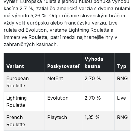
výhier. Európska ruleta s jednou nulou ponúka výhodu
kasína 2,7 %, zatiaľ čo americká verzia s dvoma nulami
má výhodu 5,26 %. Odporúčame slovenským hráčom
vždy voliť európsku alebo francúzsku verziu. Live
ruleta od Evolution, vrátane Lightning Roulette a
Immersive Roulette, patrí medzi najhranejšie hry v
zahraničných kasínach.
Výhoda
Variant
Poskytovateľ
kasína
Typ
European
NetEnt
2,70 %
RNG
Roulette
Lightning
Evolution
2,70 %
Live
Roulette
French
Playtech
1,35 %
RNG
Roulette