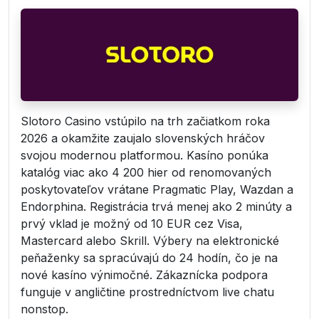
Slotoro Casino vstúpilo na trh začiatkom roka
2026 a okamžite zaujalo slovenských hráčov
svojou modernou platformou. Kasíno ponúka
katalóg viac ako 4 200 hier od renomovaných
poskytovateľov vrátane Pragmatic Play, Wazdan a
Endorphina. Registrácia trvá menej ako 2 minúty a
prvý vklad je možný od 10 EUR cez Visa,
Mastercard alebo Skrill. Výbery na elektronické
peňaženky sa spracúvajú do 24 hodín, čo je na
nové kasíno výnimočné. Zákaznícka podpora
funguje v angličtine prostredníctvom live chatu
nonstop.