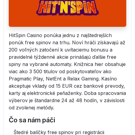
HitSpin Casino ponúka jednu z najštedrejších
ponúk free spinov na trhu. Noví hráči získavajú až
200 voľných zatočení k uvítaciemu bonusu a
pravidelné týždenné akcie prinášajú ďalšie free
spiny na vybrané automaty. Knižnica hier obsahuje
viac ako 3 500 titulov od poskytovateľov ako
Pragmatic Play, NetEnt a Relax Gaming. Kasíno
akceptuje vklady od 15 EUR cez bankové prevody,
karty aj elektronické peňaženky. Doba spracovania
výberov je štandardne 24 až 48 hodín, v závislosti
od zvolenej metódy.
Čo sa nám páči
Štedré balíčky free spinov pri registrácii