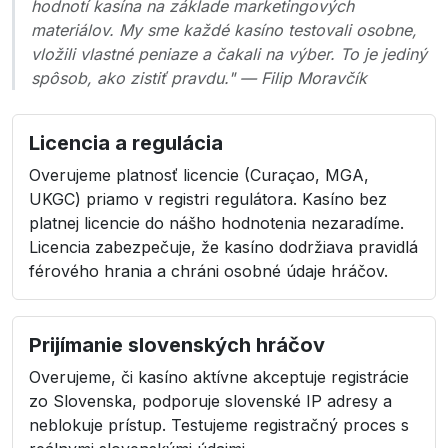
hodnotí kasína na základe marketingových
materiálov. My sme každé kasíno testovali osobne,
vložili vlastné peniaze a čakali na výber. To je jediný
spôsob, ako zistiť pravdu." — Filip Moravčík
Licencia a regulácia
Overujeme platnosť licencie (Curaçao, MGA,
UKGC) priamo v registri regulátora. Kasíno bez
platnej licencie do nášho hodnotenia nezaradíme.
Licencia zabezpečuje, že kasíno dodržiava pravidlá
férového hrania a chráni osobné údaje hráčov.
Prijímanie slovenských hráčov
Overujeme, či kasíno aktívne akceptuje registrácie
zo Slovenska, podporuje slovenské IP adresy a
neblokuje prístup. Testujeme registračný proces s