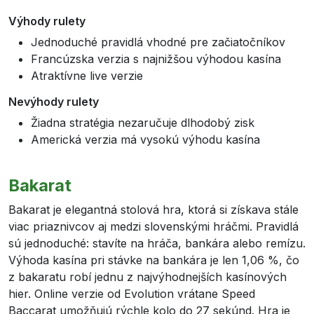
Výhody rulety
Jednoduché pravidlá vhodné pre začiatočníkov
Francúzska verzia s najnižšou výhodou kasína
Atraktívne live verzie
Nevýhody rulety
Žiadna stratégia nezaručuje dlhodobý zisk
Americká verzia má vysokú výhodu kasína
Bakarat
Bakarat je elegantná stolová hra, ktorá si získava stále
viac priaznivcov aj medzi slovenskými hráčmi. Pravidlá
sú jednoduché: stavíte na hráča, bankára alebo remízu.
Výhoda kasína pri stávke na bankára je len 1,06 %, čo
z bakaratu robí jednu z najvýhodnejších kasínových
hier. Online verzie od Evolution vrátane Speed
Baccarat umožňujú rýchle kolo do 27 sekúnd. Hra je