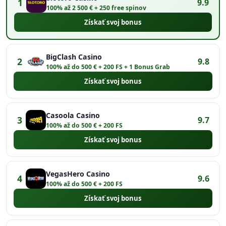
1
9.9
100% až 2 500 € + 250 free spinov
Získať svoj bonus
BigClash Casino
2
9.8
100% až do 500 € + 200 FS + 1 Bonus Grab
Získať svoj bonus
Casoola Casino
3
9.7
100% až do 500 € + 200 FS
Získať svoj bonus
VegasHero Casino
4
9.6
100% až do 500 € + 200 FS
Získať svoj bonus