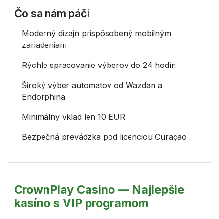
Čo sa nám páči
Moderný dizajn prispôsobený mobilným
zariadeniam
Rýchle spracovanie výberov do 24 hodín
Široký výber automatov od Wazdan a
Endorphina
Minimálny vklad len 10 EUR
Bezpečná prevádzka pod licenciou Curaçao
CrownPlay Casino — Najlepšie
kasíno s VIP programom