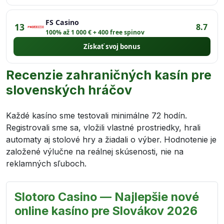
FS Casino
13
8.7
100% až 1 000 € + 400 free spinov
Získať svoj bonus
Recenzie zahraničných kasín pre
slovenských hráčov
Každé kasíno sme testovali minimálne 72 hodín.
Registrovali sme sa, vložili vlastné prostriedky, hrali
automaty aj stolové hry a žiadali o výber. Hodnotenie je
založené výlučne na reálnej skúsenosti, nie na
reklamných sľuboch.
Slotoro Casino — Najlepšie nové
online kasíno pre Slovákov 2026