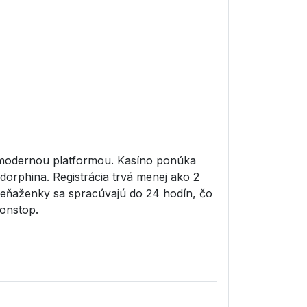
u modernou platformou. Kasíno ponúka
orphina. Registrácia trvá menej ako 2
 peňaženky sa spracúvajú do 24 hodín, čo
nonstop.