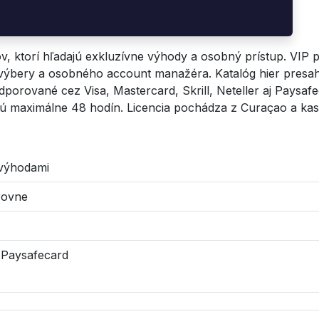
, ktorí hľadajú exkluzívne výhody a osobný prístup. VIP 
 výbery a osobného account manažéra. Katalóg hier presahu
odporované cez Visa, Mastercard, Skrill, Neteller aj Paysa
jú maximálne 48 hodín. Licencia pochádza z Curaçao a kas
 výhodami
rovne
 Paysafecard