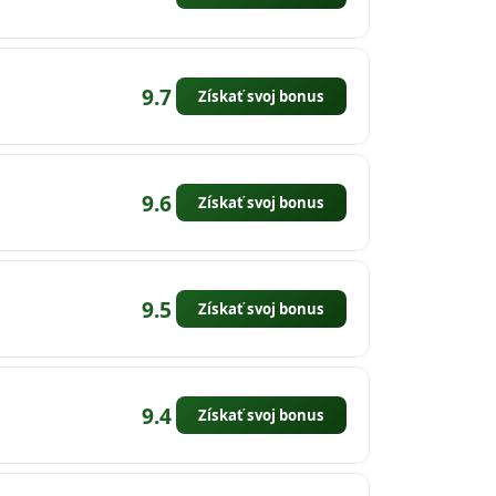
9.7
Získať svoj bonus
9.6
Získať svoj bonus
9.5
Získať svoj bonus
9.4
Získať svoj bonus