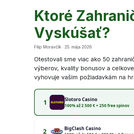
Ktoré Zahrani
Vyskúšať?
Filip Moravčík · 25. mája 2026
Otestovali sme viac ako 50 zahrani
výberov, kvality bonusov a celkove
vyhovuje vašim požiadavkám na hra
Slotoro Casino
1
100% až 2 500 € + 250 free spinov
BigClash Casino
2