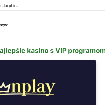
Endorphina
raçao
jlepšie kasíno s VIP programo