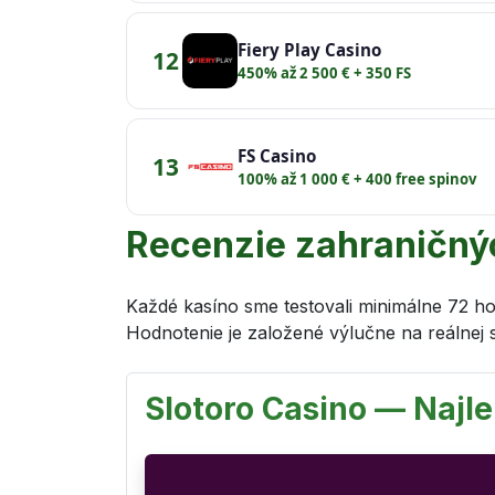
Fiery Play Casino
12
450% až 2 500 € + 350 FS
FS Casino
13
100% až 1 000 € + 400 free spinov
Recenzie zahraničný
Každé kasíno sme testovali minimálne 72 hodín
Hodnotenie je založené výlučne na reálnej 
Slotoro Casino — Najle