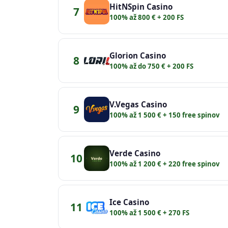
HitNSpin Casino
7
100% až 800 € + 200 FS
Glorion Casino
8
100% až do 750 € + 200 FS
V.Vegas Casino
9
100% až 1 500 € + 150 free spinov
Verde Casino
10
100% až 1 200 € + 220 free spinov
Ice Casino
11
100% až 1 500 € + 270 FS