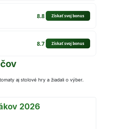
8.8
Získať svoj bonus
8.7
Získať svoj bonus
áčov
tomaty aj stolové hry a žiadali o výber.
vákov 2026