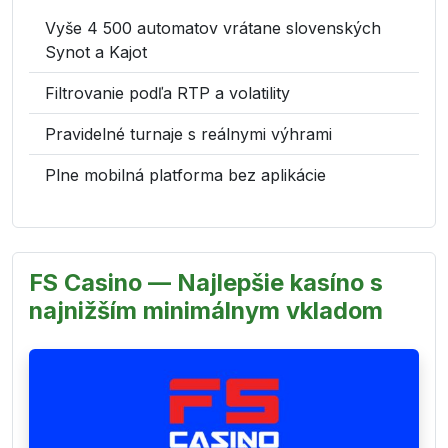
Vyše 4 500 automatov vrátane slovenských
Synot a Kajot
Filtrovanie podľa RTP a volatility
Pravidelné turnaje s reálnymi výhrami
Plne mobilná platforma bez aplikácie
FS Casino — Najlepšie kasíno s
najnižším minimálnym vkladom