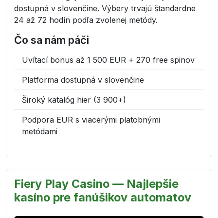
dostupná v slovenčine. Výbery trvajú štandardne
24 až 72 hodín podľa zvolenej metódy.
Čo sa nám páči
Uvítací bonus až 1 500 EUR + 270 free spinov
Platforma dostupná v slovenčine
Široký katalóg hier (3 900+)
Podpora EUR s viacerými platobnými
metódami
Fiery Play Casino — Najlepšie
kasíno pre fanúšikov automatov