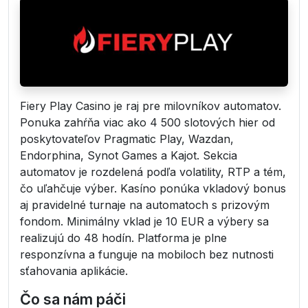
Fiery Play Casino je raj pre milovníkov automatov.
Ponuka zahŕňa viac ako 4 500 slotových hier od
poskytovateľov Pragmatic Play, Wazdan,
Endorphina, Synot Games a Kajot. Sekcia
automatov je rozdelená podľa volatility, RTP a tém,
čo uľahčuje výber. Kasíno ponúka vkladový bonus
aj pravidelné turnaje na automatoch s prizovým
fondom. Minimálny vklad je 10 EUR a výbery sa
realizujú do 48 hodín. Platforma je plne
responzívna a funguje na mobiloch bez nutnosti
sťahovania aplikácie.
Čo sa nám páči