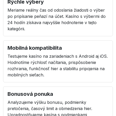
Rýchle výbery
Meriame reálny čas od odoslania žiadosti o výber
po pripísanie peňazí na účet. Kasíno s výbermi do
24 hodín získava najvyššie hodnotenie v tejto
kategórii.
Mobilná kompatibilita
Testujeme kasíno na zariadeniach s Android aj iOS.
Hodnotíme rýchlosť načítania, prispôsobenie
rozhrania, funkčnosť hier a stabilitu pripojenia na
mobilných sieťach.
Bonusová ponuka
Analyzujeme výšku bonusu, podmienky
pretočenia, časový limit a obmedzenia hier.
Uprednostňujeme kasína s podmienkami