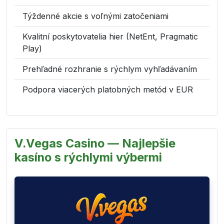
Týždenné akcie s voľnými zatočeniami
Kvalitní poskytovatelia hier (NetEnt, Pragmatic
Play)
Prehľadné rozhranie s rýchlym vyhľadávaním
Podpora viacerých platobných metód v EUR
V.Vegas Casino — Najlepšie
kasíno s rýchlymi výbermi