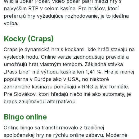
Wild a Joker Poker. Video poker patrí medzi hry s
najvyšším RTP v celom kasíne. Pre hráčov, ktorí
preferujú hry vyžadujúce rozhodovanie, je to ideálna
voľba.
Kocky (Craps)
Craps je dynamická hra s kockami, kde hráči stavajú na
výsledok hodu. Online verzie zjednodušujú pravidlá a
umožňujú hrať vlastným tempom. Základná stávka
„Pass Line" má výhodu kasína len 1,41 %. Hra je menej
populárna v Európe ako v USA, no niektoré
zahraničné kasína ju ponúkajú v RNG aj live formáte.
Pre Slovákov, ktorí hľadajú niečo iné ako automaty, je
craps zaujímavou alternatívou.
Bingo online
Online bingo sa transformovalo z tradičnej
spoločenskej hry na rýchlu online zábavu. Moderné