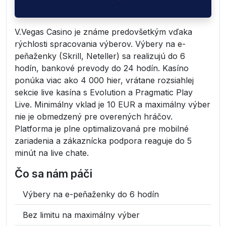
V.Vegas Casino je známe predovšetkým vďaka
rýchlosti spracovania výberov. Výbery na e-
peňaženky (Skrill, Neteller) sa realizujú do 6
hodín, bankové prevody do 24 hodín. Kasíno
ponúka viac ako 4 000 hier, vrátane rozsiahlej
sekcie live kasína s Evolution a Pragmatic Play
Live. Minimálny vklad je 10 EUR a maximálny výber
nie je obmedzený pre overených hráčov.
Platforma je plne optimalizovaná pre mobilné
zariadenia a zákaznícka podpora reaguje do 5
minút na live chate.
Čo sa nám páči
Výbery na e-peňaženky do 6 hodín
Bez limitu na maximálny výber