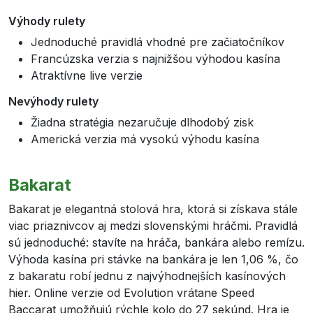
Výhody rulety
Jednoduché pravidlá vhodné pre začiatočníkov
Francúzska verzia s najnižšou výhodou kasína
Atraktívne live verzie
Nevýhody rulety
Žiadna stratégia nezaručuje dlhodobý zisk
Americká verzia má vysokú výhodu kasína
Bakarat
Bakarat je elegantná stolová hra, ktorá si získava stále
viac priaznivcov aj medzi slovenskými hráčmi. Pravidlá
sú jednoduché: stavíte na hráča, bankára alebo remízu.
Výhoda kasína pri stávke na bankára je len 1,06 %, čo
z bakaratu robí jednu z najvýhodnejších kasínových
hier. Online verzie od Evolution vrátane Speed
Baccarat umožňujú rýchle kolo do 27 sekúnd. Hra je