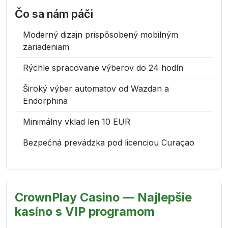
Čo sa nám páči
Moderný dizajn prispôsobený mobilným
zariadeniam
Rýchle spracovanie výberov do 24 hodín
Široký výber automatov od Wazdan a
Endorphina
Minimálny vklad len 10 EUR
Bezpečná prevádzka pod licenciou Curaçao
CrownPlay Casino — Najlepšie
kasíno s VIP programom