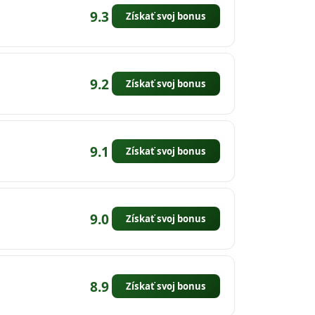
9.3
Získať svoj bonus
9.2
Získať svoj bonus
9.1
Získať svoj bonus
9.0
Získať svoj bonus
8.9
Získať svoj bonus