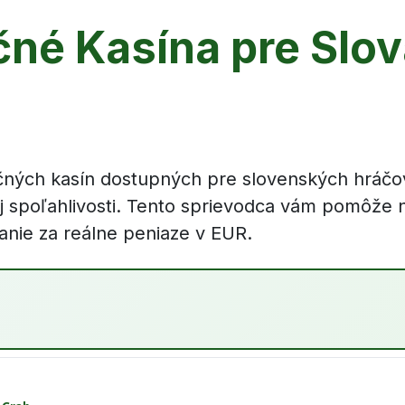
čné Kasína pre Slov
čných kasín dostupných pre slovenských hráčov a
j spoľahlivosti. Tento sprievodca vám pomôže n
nie za reálne peniaze v EUR.