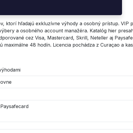
, ktorí hľadajú exkluzívne výhody a osobný prístup. VIP 
 výbery a osobného account manažéra. Katalóg hier presahu
odporované cez Visa, Mastercard, Skrill, Neteller aj Paysa
jú maximálne 48 hodín. Licencia pochádza z Curaçao a kas
 výhodami
rovne
 Paysafecard