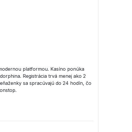
u modernou platformou. Kasíno ponúka
orphina. Registrácia trvá menej ako 2
 peňaženky sa spracúvajú do 24 hodín, čo
nonstop.