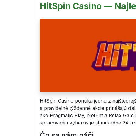
HitSpin Casino — Najle
HitSpin Casino ponúka jednu z najštedrej
a pravidelné týždenné akcie prinášajú ďal
ako Pragmatic Play, NetEnt a Relax Gami
spracovania výberov je štandardne 24 až 
Čo sa nám páči