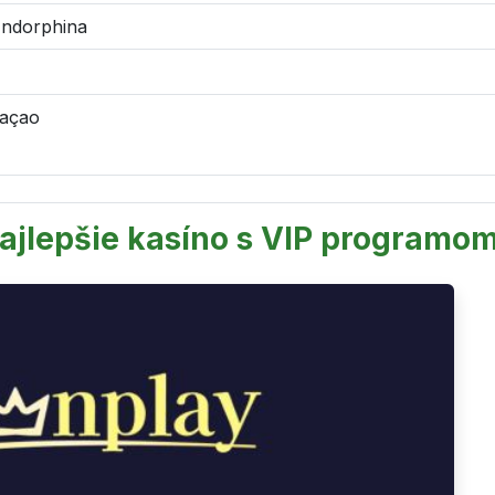
Endorphina
raçao
jlepšie kasíno s VIP programo