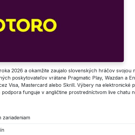
m roka 2026 a okamžite zaujalo slovenských hráčov svojo
ných poskytovateľov vrátane Pragmatic Play, Wazdan a End
ez Visa, Mastercard alebo Skrill. Výbery na elektronické
podpora funguje v angličtine prostredníctvom live chatu 
 zariadeniam
ín