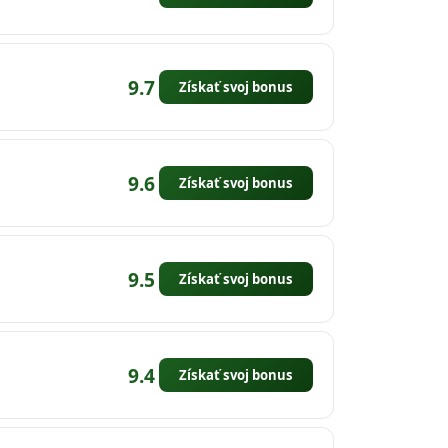
9.7
Získať svoj bonus
9.6
Získať svoj bonus
9.5
Získať svoj bonus
9.4
Získať svoj bonus