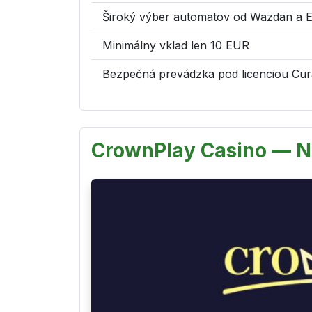
Široký výber automatov od Wazdan a 
Minimálny vklad len 10 EUR
Bezpečná prevádzka pod licenciou Cu
CrownPlay Casino — Na