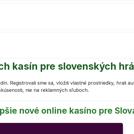
ch kasín pre slovenských hr
. Registrovali sme sa, vložili vlastné prostriedky, hrali au
skúsenosti, nie na reklamných sľuboch.
pšie nové online kasíno pre Slo