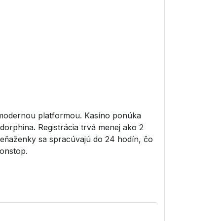
u modernou platformou. Kasíno ponúka
orphina. Registrácia trvá menej ako 2
 peňaženky sa spracúvajú do 24 hodín, čo
nonstop.