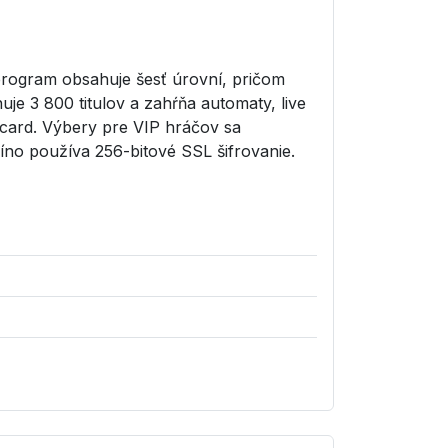
program obsahuje šesť úrovní, pričom
je 3 800 titulov a zahŕňa automaty, live
fecard. Výbery pre VIP hráčov sa
íno používa 256-bitové SSL šifrovanie.