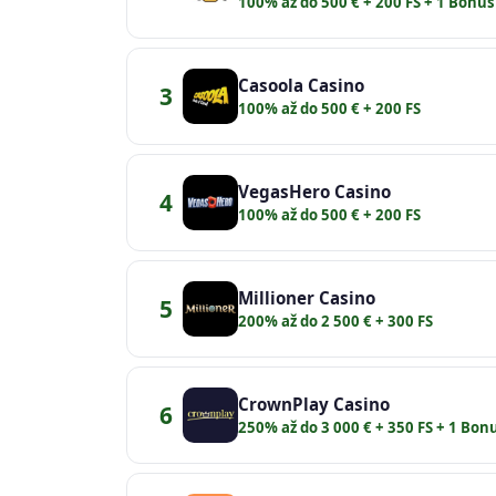
100% až do 500 € + 200 FS + 1 Bonus
Casoola Casino
3
100% až do 500 € + 200 FS
VegasHero Casino
4
100% až do 500 € + 200 FS
Millioner Casino
5
200% až do 2 500 € + 300 FS
CrownPlay Casino
6
250% až do 3 000 € + 350 FS + 1 Bon