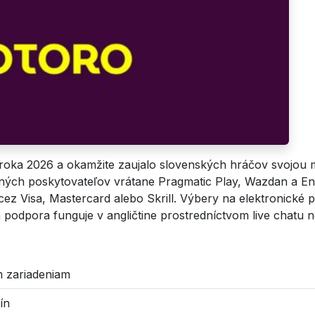
m roka 2026 a okamžite zaujalo slovenských hráčov svojo
ných poskytovateľov vrátane Pragmatic Play, Wazdan a End
ez Visa, Mastercard alebo Skrill. Výbery na elektronické
podpora funguje v angličtine prostredníctvom live chatu 
 zariadeniam
ín