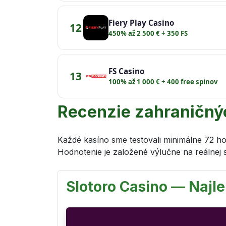
Fiery Play Casino
12
450% až 2 500 € + 350 FS
FS Casino
13
100% až 1 000 € + 400 free spinov
Recenzie zahraničný
Každé kasíno sme testovali minimálne 72 hodín
Hodnotenie je založené výlučne na reálnej 
Slotoro Casino — Najle