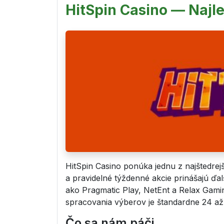
HitSpin Casino — Najle
HitSpin Casino ponúka jednu z najštedrej
a pravidelné týždenné akcie prinášajú ďal
ako Pragmatic Play, NetEnt a Relax Gami
spracovania výberov je štandardne 24 až 
Čo sa nám páči