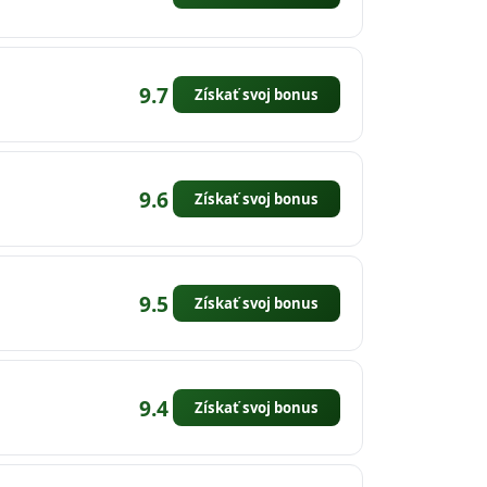
9.7
Získať svoj bonus
9.6
Získať svoj bonus
9.5
Získať svoj bonus
9.4
Získať svoj bonus