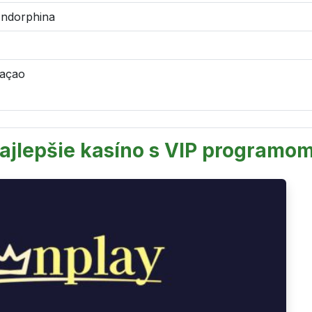
Endorphina
raçao
jlepšie kasíno s VIP programo