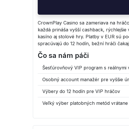
CrownPlay Casino sa zameriava na hráčov
každá prináša vyšší cashback, rýchlejšie
kasíno aj stolové hry. Platby v EUR sú p
spracúvajú do 12 hodín, bežní hráči čaka
Čo sa nám páči
Šesťúrovňový VIP program s reálnymi
Osobný account manažér pre vyššie ú
Výbery do 12 hodín pre VIP hráčov
Veľký výber platobných metód vrátane