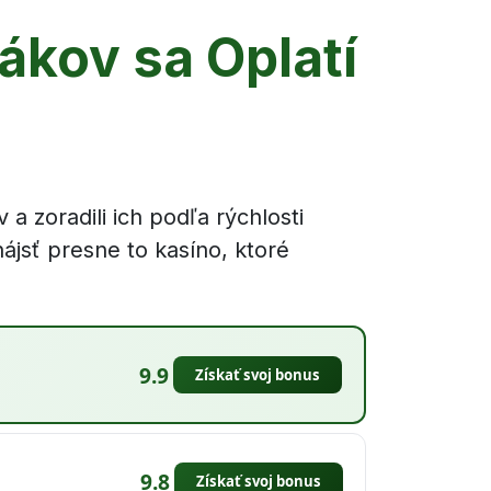
ákov sa Oplatí
 zoradili ich podľa rýchlosti
ájsť presne to kasíno, ktoré
9.9
Získať svoj bonus
9.8
Získať svoj bonus