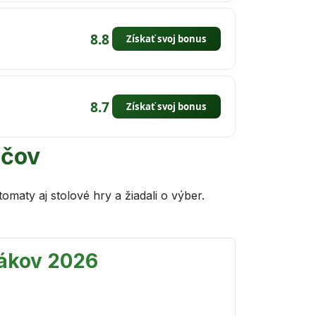
8.8
Získať svoj bonus
8.7
Získať svoj bonus
áčov
tomaty aj stolové hry a žiadali o výber.
vákov 2026