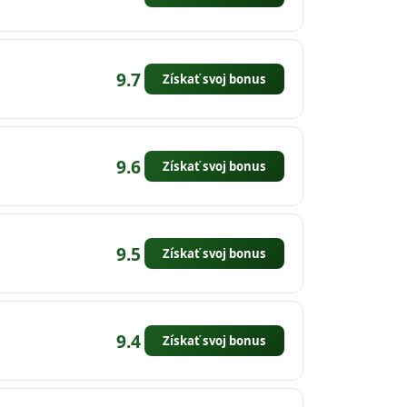
9.7
Získať svoj bonus
9.6
Získať svoj bonus
9.5
Získať svoj bonus
9.4
Získať svoj bonus