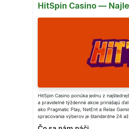
HitSpin Casino — Najle
HitSpin Casino ponúka jednu z najštedrej
a pravidelné týždenné akcie prinášajú ďal
ako Pragmatic Play, NetEnt a Relax Gami
spracovania výberov je štandardne 24 až 
Čo sa nám páči