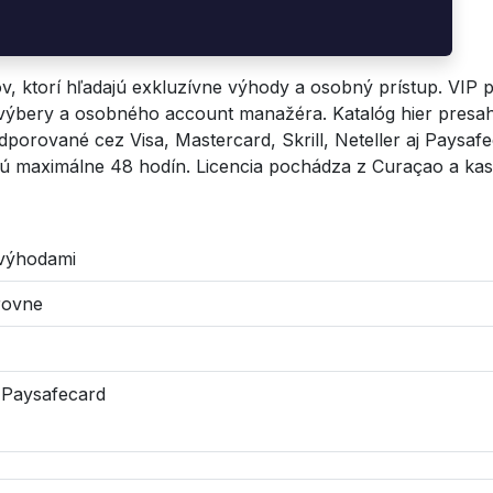
, ktorí hľadajú exkluzívne výhody a osobný prístup. VIP 
 výbery a osobného account manažéra. Katalóg hier presahu
odporované cez Visa, Mastercard, Skrill, Neteller aj Paysa
jú maximálne 48 hodín. Licencia pochádza z Curaçao a kas
 výhodami
rovne
 Paysafecard