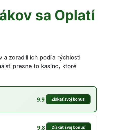
ákov sa Oplatí
 zoradili ich podľa rýchlosti
ájsť presne to kasíno, ktoré
9.9
Získať svoj bonus
9.8
Získať svoj bonus