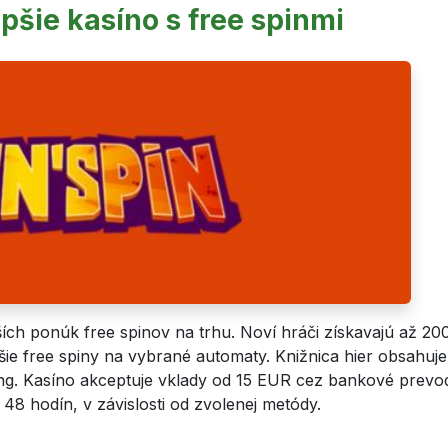
pšie kasíno s free spinmi
ších ponúk free spinov na trhu. Noví hráči získavajú až 2
šie free spiny na vybrané automaty. Knižnica hier obsahuje
ng. Kasíno akceptuje vklady od 15 EUR cez bankové prevod
48 hodín, v závislosti od zvolenej metódy.