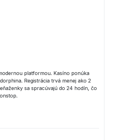
u modernou platformou. Kasíno ponúka
orphina. Registrácia trvá menej ako 2
 peňaženky sa spracúvajú do 24 hodín, čo
nonstop.